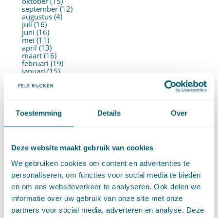
oktober (15)
september (12)
augustus (4)
juli (16)
juni (16)
mei (11)
april (13)
maart (16)
februari (19)
januari (15)
►
2021 (123)
december (15)
november (9)
oktober (13)
september (4)
Toestemming
Details
Over
augustus (7)
juli (4)
juni (14)
mei (6)
Deze website maakt gebruik van cookies
april (11)
maart (14)
We gebruiken cookies om content en advertenties te
februari (11)
januari (15)
personaliseren, om functies voor social media te bieden
►
2020 (154)
en om ons websiteverkeer te analyseren. Ook delen we
december (6)
november (14)
informatie over uw gebruik van onze site met onze
oktober (14)
partners voor social media, adverteren en analyse. Deze
september (8)