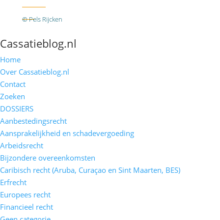
Twitter
RSS
© Pels Rijcken
Algemene voorwaarden
Privacyverklaring
Disclaimer
Cassatieblog.nl
Home
Over Cassatieblog.nl
Contact
Zoeken
DOSSIERS
Aanbestedingsrecht
Aansprakelijkheid en schadevergoeding
Arbeidsrecht
Bijzondere overeenkomsten
Caribisch recht (Aruba, Curaçao en Sint Maarten, BES)
Erfrecht
Europees recht
Financieel recht
Geen categorie