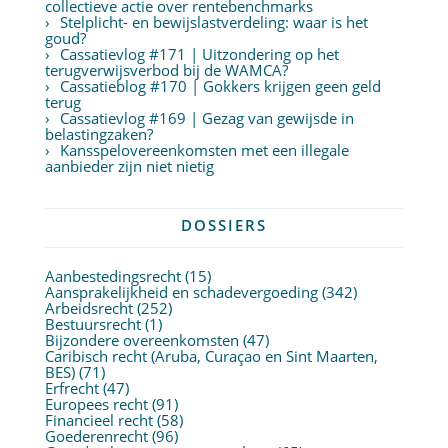
collectieve actie over rentebenchmarks
Stelplicht- en bewijslastverdeling: waar is het
goud?
Cassatievlog #171 | Uitzondering op het
terugverwijsverbod bij de WAMCA?
Cassatieblog #170 | Gokkers krijgen geen geld
terug
Cassatievlog #169 | Gezag van gewijsde in
belastingzaken?
Kansspelovereenkomsten met een illegale
aanbieder zijn niet nietig
DOSSIERS
Aanbestedingsrecht
(15)
Aansprakelijkheid en schadevergoeding
(342)
Arbeidsrecht
(252)
Bestuursrecht
(1)
Bijzondere overeenkomsten
(47)
Caribisch recht (Aruba, Curaçao en Sint Maarten,
BES)
(71)
Erfrecht
(47)
Europees recht
(91)
Financieel recht
(58)
Goederenrecht
(96)