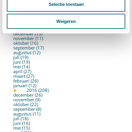
juni (21)
Selectie toestaan
mei (19)
april (22)
maart (10)
februari (14)
Weigeren
januari (30)
►
2017 (213)
december (13)
november (11)
oktober (16)
september (17)
augustus (12)
juli (19)
juni (19)
mei (14)
april (27)
maart (27)
februari (26)
januari (12)
►
2016 (208)
december (26)
november (9)
oktober (22)
september (8)
augustus (11)
juli (18)
juni (16)
mei (15)