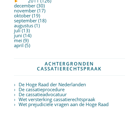
►
2011 (126)
december (30)
november (17)
oktober (19)
september (18)
augustus (1)
juli (13)
juni (14)
mei (9)
april (5)
ACHTERGRONDEN
CASSATIERECHTSPRAAK
De Hoge Raad der Nederlanden
De cassatieprocedure
De cassatieadvocatuur
Wet versterking cassatierechtspraak
Wet prejudiciële vragen aan de Hoge Raad