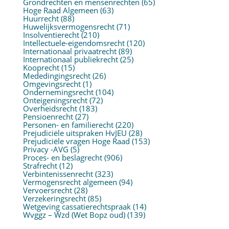
Grondrechten en mensenrechten
(65)
Hoge Raad Algemeen
(63)
Huurrecht
(88)
Huwelijksvermogensrecht
(71)
Insolventierecht
(210)
Intellectuele-eigendomsrecht
(120)
Internationaal privaatrecht
(89)
Internationaal publiekrecht
(25)
Kooprecht
(15)
Mededingingsrecht
(26)
Omgevingsrecht
(1)
Ondernemingsrecht
(104)
Onteigeningsrecht
(72)
Overheidsrecht
(183)
Pensioenrecht
(27)
Personen- en familierecht
(220)
Prejudiciële uitspraken HvJEU
(28)
Prejudiciële vragen Hoge Raad
(153)
Privacy -AVG
(5)
Proces- en beslagrecht
(906)
Strafrecht
(12)
Verbintenissenrecht
(323)
Vermogensrecht algemeen
(94)
Vervoersrecht
(28)
Verzekeringsrecht
(85)
Wetgeving cassatierechtspraak
(14)
Wvggz – Wzd (Wet Bopz oud)
(139)