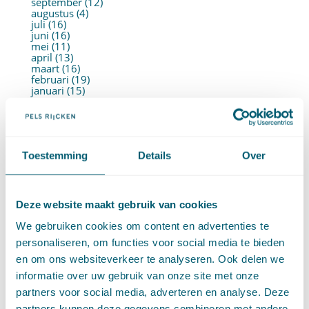
september (12)
augustus (4)
juli (16)
juni (16)
mei (11)
april (13)
maart (16)
februari (19)
januari (15)
►
2021 (123)
december (15)
november (9)
oktober (13)
september (4)
Toestemming
Details
Over
augustus (7)
juli (4)
juni (14)
mei (6)
april (11)
Deze website maakt gebruik van cookies
maart (14)
februari (11)
We gebruiken cookies om content en advertenties te
januari (15)
personaliseren, om functies voor social media te bieden
►
2020 (154)
december (6)
en om ons websiteverkeer te analyseren. Ook delen we
november (14)
informatie over uw gebruik van onze site met onze
oktober (14)
september (8)
partners voor social media, adverteren en analyse. Deze
augustus (2)
partners kunnen deze gegevens combineren met andere