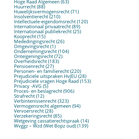
Hoge Raad Algemeen
(63)
Huurrecht
(88)
Huwelijksvermogensrecht
(71)
Insolventierecht
(210)
Intellectuele-eigendomsrecht
(120)
Internationaal privaatrecht
(89)
Internationaal publiekrecht
(25)
Kooprecht
(15)
Mededingingsrecht
(26)
Omgevingsrecht
(1)
Ondernemingsrecht
(104)
Onteigeningsrecht
(72)
Overheidsrecht
(183)
Pensioenrecht
(27)
Personen- en familierecht
(220)
Prejudiciële uitspraken HvJEU
(28)
Prejudiciële vragen Hoge Raad
(153)
Privacy -AVG
(5)
Proces- en beslagrecht
(906)
Strafrecht
(12)
Verbintenissenrecht
(323)
Vermogensrecht algemeen
(94)
Vervoersrecht
(28)
Verzekeringsrecht
(85)
Wetgeving cassatierechtspraak
(14)
Wvggz – Wzd (Wet Bopz oud)
(139)