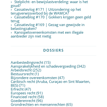
Stelplicht- en bewijslastverdeling: waar is het
goud?
Cassatievlog #171 | Uitzondering op het
terugverwijsverbod bij de WAMCA?
Cassatieblog #170 | Gokkers krijgen geen geld
terug
Cassatievlog #169 | Gezag van gewijsde in
belastingzaken?
Kansspelovereenkomsten met een illegale
aanbieder zijn niet nietig
DOSSIERS
Aanbestedingsrecht
(15)
Aansprakelijkheid en schadevergoeding
(342)
Arbeidsrecht
(252)
Bestuursrecht
(1)
Bijzondere overeenkomsten
(47)
Caribisch recht (Aruba, Curaçao en Sint Maarten,
BES)
(71)
Erfrecht
(47)
Europees recht
(91)
Financieel recht
(58)
Goederenrecht
(96)
Grondrechten en mensenrechten
(65)