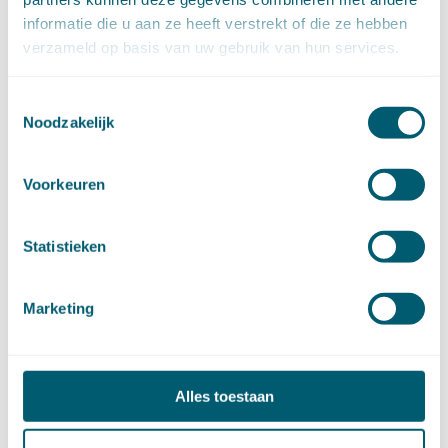
juli (20)
juni (14)
informatie die u aan ze heeft verstrekt of die ze hebben
mei (12)
verzameld op basis van uw gebruik van hun services.
april (20)
maart (15)
februari (12)
januari (17)
Toestemmingsselectie
►
2019 (147)
Noodzakelijk
december (8)
november (8)
oktober (13)
september (8)
Voorkeuren
augustus (10)
juli (10)
juni (10)
mei (14)
Statistieken
april (18)
maart (10)
februari (14)
januari (24)
Marketing
►
2018 (205)
december (14)
november (16)
oktober (24)
september (7)
Alles toestaan
augustus (2)
juli (26)
juni (21)