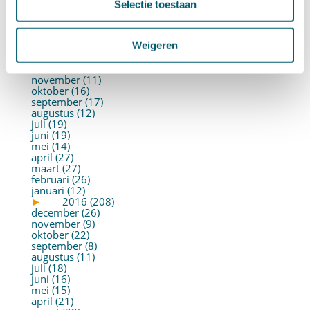
mei (19)
Selectie toestaan
april (22)
maart (10)
februari (14)
Weigeren
januari (30)
►
2017 (213)
december (13)
november (11)
oktober (16)
september (17)
augustus (12)
juli (19)
juni (19)
mei (14)
april (27)
maart (27)
februari (26)
januari (12)
►
2016 (208)
december (26)
november (9)
oktober (22)
september (8)
augustus (11)
juli (18)
juni (16)
mei (15)
april (21)