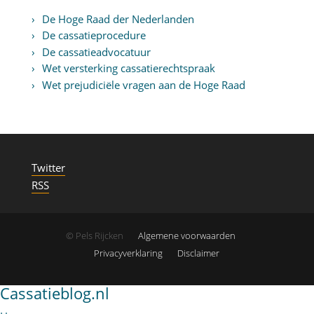
De Hoge Raad der Nederlanden
De cassatieprocedure
De cassatieadvocatuur
Wet versterking cassatierechtspraak
Wet prejudiciële vragen aan de Hoge Raad
Twitter
RSS
© Pels Rijcken
Algemene voorwaarden
Privacyverklaring
Disclaimer
Cassatieblog.nl