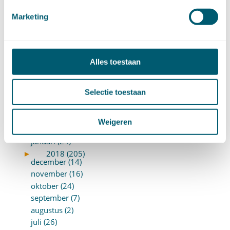
►
2019 (147)
december (8)
Marketing
november (8)
oktober (13)
september (8)
augustus (10)
Alles toestaan
juli (10)
juni (10)
Selectie toestaan
mei (14)
april (18)
maart (10)
Weigeren
februari (14)
januari (24)
►
2018 (205)
december (14)
november (16)
oktober (24)
september (7)
augustus (2)
juli (26)