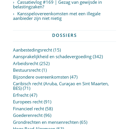
Cassatievlog #169 | Gezag van gewijsde in
belastingzaken?
Kansspelovereenkomsten met een illegale
aanbieder zijn niet nietig
DOSSIERS
Aanbestedingsrecht
(15)
Aansprakelijkheid en schadevergoeding
(342)
Arbeidsrecht
(252)
Bestuursrecht
(1)
Bijzondere overeenkomsten
(47)
Caribisch recht (Aruba, Curaçao en Sint Maarten,
BES)
(71)
Erfrecht
(47)
Europees recht
(91)
Financieel recht
(58)
Goederenrecht
(96)
Grondrechten en mensenrechten
(65)
Hoge Raad Algemeen
(63)