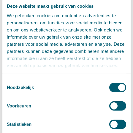
juni (14)
Deze website maakt gebruik van cookies
mei (6)
We gebruiken cookies om content en advertenties te
april (11)
personaliseren, om functies voor social media te bieden
maart (14)
en om ons websiteverkeer te analyseren. Ook delen we
februari (11)
informatie over uw gebruik van onze site met onze
januari (15)
partners voor social media, adverteren en analyse. Deze
►
2020 (154)
december (6)
partners kunnen deze gegevens combineren met andere
november (14)
informatie die u aan ze heeft verstrekt of die ze hebben
oktober (14)
verzameld op basis van uw gebruik van hun services.
september (8)
augustus (2)
Toestemmingsselectie
juli (20)
Noodzakelijk
juni (14)
mei (12)
april (20)
Voorkeuren
maart (15)
februari (12)
Statistieken
januari (17)