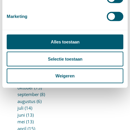
►
2026 (88)
augustus (1)
Marketing
juli (7)
juni (15)
mei (7)
april (11)
Alles toestaan
maart (17)
februari (16)
Selectie toestaan
januari (14)
►
2025 (153)
december (15)
Weigeren
november (15)
oktober (15)
september (8)
augustus (6)
juli (14)
juni (13)
mei (13)
april (15)