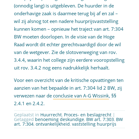
(onnodig lang) is uitgebleven. De huurder in de
onderhavige zaak is daarmee terug bij af en zal –
wil zij alsnog tot een nadere huurprijsvaststelling
kunnen komen – opnieuw het traject van art. 7:304
BW moeten doorlopen. In de visie van de Hoge
Raad wordt dit echter gerechtvaardigd door de wil
van de wetgever. Zie de slotoverweging van rov.
3.4.4, waarin het college zijn eerdere vooropstelling
uit rov. 3.4.2 nog eens nadrukkelijk herhaalt.
Voor een overzicht van de kritische opvattingen ten
aanzien van het bepaalde in art. 7:304 lid 2 BW, zij
verwezen naar de
conclusie van A-G Wissink
, §§
2.4.1 en 2.4.2.
Geplaatst in
Huurrecht
,
Proces- en beslagrecht
|
Getagged
benoeming deskundige
,
BW art. 7:303
,
BW
art. 7:304
,
ontvankelijkheid
,
vaststelling huurprijs