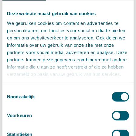
Ondernemingsrecht
(104)
Onteigeningsrecht
(72)
Deze website maakt gebruik van cookies
Overheidsrecht
(183)
We gebruiken cookies om content en advertenties te
Pensioenrecht
(27)
personaliseren, om functies voor social media te bieden
Personen- en familierecht
(220)
en om ons websiteverkeer te analyseren. Ook delen we
Prejudiciële uitspraken HvJEU
(28)
informatie over uw gebruik van onze site met onze
Prejudiciële vragen Hoge Raad
(153)
partners voor social media, adverteren en analyse. Deze
Privacy -AVG
(5)
partners kunnen deze gegevens combineren met andere
Proces- en beslagrecht
(906)
informatie die u aan ze heeft verstrekt of die ze hebben
Strafrecht
(12)
verzameld op basis van uw gebruik van hun services.
Verbintenissenrecht
(323)
Vermogensrecht algemeen
(94)
Toestemmingsselectie
Vervoersrecht
(28)
Noodzakelijk
Verzekeringsrecht
(85)
Wetgeving cassatierechtspraak
(14)
Wvggz – Wzd (Wet Bopz oud)
(139)
Voorkeuren
ARCHIEF
Statistieken