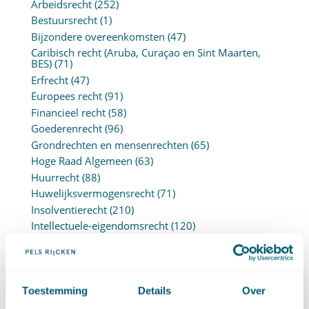
Arbeidsrecht
(252)
Bestuursrecht
(1)
Bijzondere overeenkomsten
(47)
Caribisch recht (Aruba, Curaçao en Sint Maarten,
BES)
(71)
Erfrecht
(47)
Europees recht
(91)
Financieel recht
(58)
Goederenrecht
(96)
Grondrechten en mensenrechten
(65)
Hoge Raad Algemeen
(63)
Huurrecht
(88)
Huwelijksvermogensrecht
(71)
Insolventierecht
(210)
Intellectuele-eigendomsrecht
(120)
Internationaal privaatrecht
(89)
Internationaal publiekrecht
(25)
Kooprecht
(15)
Mededingingsrecht
(26)
Toestemming
Details
Over
Omgevingsrecht
(1)