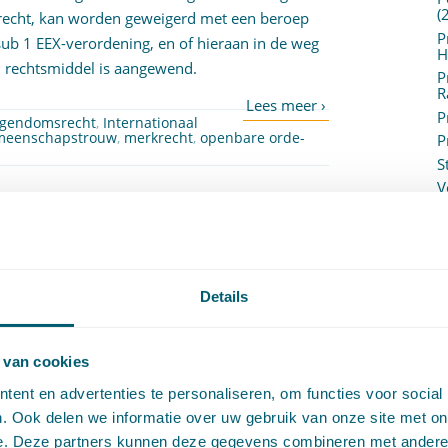
(
nierecht, kan worden geweigerd met een beroep
P
 sub 1 EEX-verordening
, en of hieraan in de weg
H
en rechtsmiddel is aangewend.
P
R
P
eigendomsrecht
,
Internationaal
meenschapstrouw
,
merkrecht
,
openbare orde-
P
S
V
V
(
ken tijdens mediation als niet is voldaan aan
V
V
CB 2013-209 Geplaatst op 24 december 2013 door
Karlijn Teuben
W
Details
c
W
2049
(
Staat/Verweerder
)
o
 van cookies
ent en advertenties te personaliseren, om functies voor social
on gemaakte afspraak in beginsel niet het
. Ook delen we informatie over uw gebruik van onze site met on
a beëindiging van de mediation juridisch blijft
e. Deze partners kunnen deze gegevens combineren met andere i
oe in de mediationovereenkomst overeengekomen