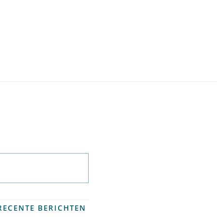
Abonneer op
nieuwsbrief
RECENTE BERICHTEN