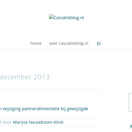
home
over cassatieblog.nl
: december 2013
 wijziging partneralimentatie bij gewijzigde
CB 2013-213 Geplaatst op 27 december 2013 door
Marijse Neuteboom-Klink