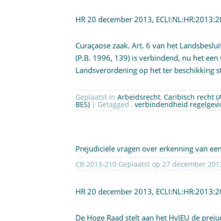
HR 20 december 2013,
ECLI:NL:HR:2013:
Curaçaose zaak. Art. 6 van het Landsbeslui
(P.B. 1996, 139) is verbindend, nu het een 
Landsverordening op het ter beschikking st
Geplaatst in
Arbeidsrecht
,
Caribisch recht 
BES)
| Getagged ,
verbindendheid regelgev
Prejudiciële vragen over erkenning van een 
HR 20 december 2013,
ECLI:NL:HR:2013:
De Hoge Raad stelt aan het HvJEU de preju