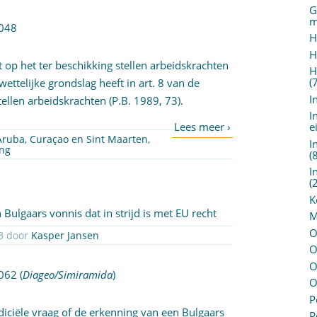
G
m
2048
H
H
t op het ter beschikking stellen arbeidskrachten
H
(
wettelijke grondslag heeft in art. 8 van de
I
ellen arbeidskrachten (P.B. 1989, 73).
I
e
(Aruba, Curaçao en Sint Maarten,
I
ing
(
I
(
K
Bulgaars vonnis dat in strijd is met EU recht
M
O
CB 2013-210 Geplaatst op 27 december 2013 door
Kasper Jansen
O
O
2062
(
Diageo/Simiramida
)
O
P
diciële vraag of de erkenning van een Bulgaars
P