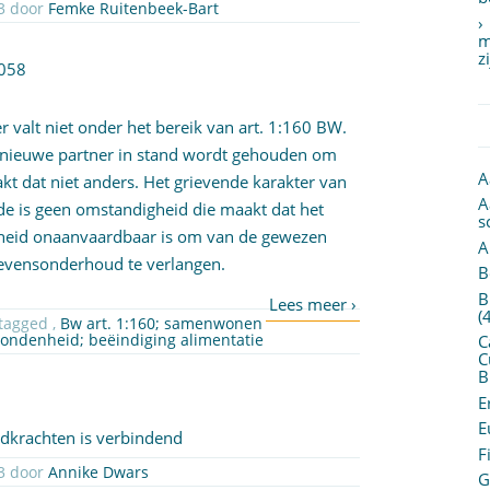
CB 2013-212 Geplaatst op 27 december 2013 door
Femke Ruitenbeek-Bart
m
z
2058
valt niet onder het bereik van
art. 1:160 BW
.
 nieuwe partner in stand wordt gehouden om
A
t dat niet anders. Het grievende karakter van
A
gde is geen omstandigheid die maakt dat het
s
jkheid onaanvaardbaar is om van de gewezen
A
 levensonderhoud te verlangen.
B
B
(
| Getagged ,
Bw art. 1:160; samenwonen
bondenheid; beëindiging alimentatie
C
C
B
E
E
ndkrachten is verbindend
F
CB 2013-211 Geplaatst op 27 december 2013 door
Annike Dwars
G