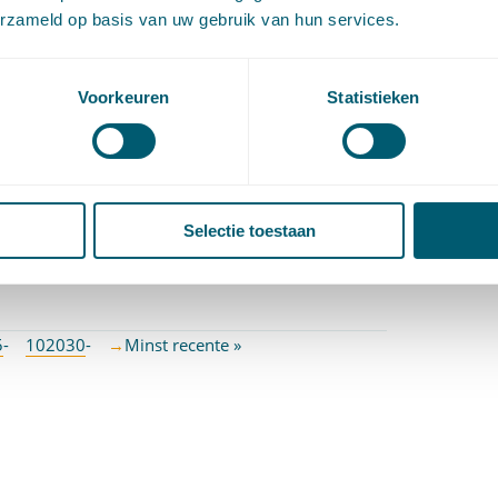
erzameld op basis van uw gebruik van hun services.
uit overeenkomst voortvloeiende verplichting
bepaald besluit (het opleggen van een
Voorkeuren
Statistieken
el bezwaar – tot de bestuursrechter te wenden.
luit niet genomen wordt, als indien het genomen
 overeenkomst.
erheidsrecht
,
Verbintenissenrecht
| Getagged ,
Selectie toestaan
akverdeling burgerlijke rechter-bestuursrechter
,
5
-
10
20
30
-
→
Minst recente »