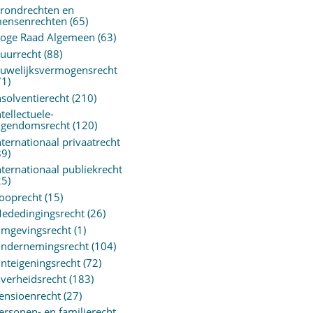
rondrechten en
ensenrechten
(65)
oge Raad Algemeen
(63)
uurrecht
(88)
uwelijksvermogensrecht
71)
nsolventierecht
(210)
ntellectuele-
igendomsrecht
(120)
nternationaal privaatrecht
89)
nternationaal publiekrecht
25)
ooprecht
(15)
ededingingsrecht
(26)
mgevingsrecht
(1)
ndernemingsrecht
(104)
nteigeningsrecht
(72)
verheidsrecht
(183)
ensioenrecht
(27)
ersonen- en familierecht