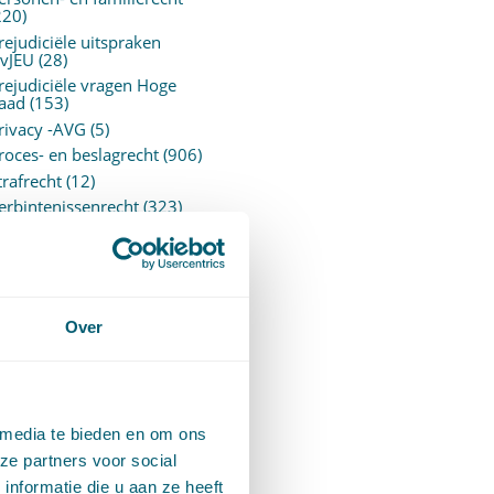
220)
rejudiciële uitspraken
vJEU
(28)
rejudiciële vragen Hoge
aad
(153)
rivacy -AVG
(5)
roces- en beslagrecht
(906)
trafrecht
(12)
erbintenissenrecht
(323)
ermogensrecht algemeen
94)
ervoersrecht
(28)
erzekeringsrecht
(85)
etgeving
Over
assatierechtspraak
(14)
vggz – Wzd (Wet Bopz
ud)
(139)
 media te bieden en om ons
ARCHIEF
ze partners voor social
nformatie die u aan ze heeft