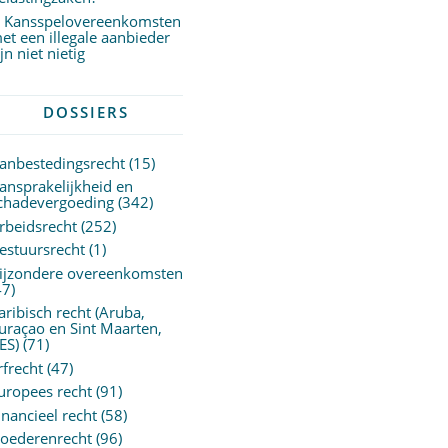
Kansspelovereenkomsten
et een illegale aanbieder
ijn niet nietig
DOSSIERS
anbestedingsrecht
(15)
ansprakelijkheid en
chadevergoeding
(342)
rbeidsrecht
(252)
estuursrecht
(1)
ijzondere overeenkomsten
47)
aribisch recht (Aruba,
uraçao en Sint Maarten,
ES)
(71)
rfrecht
(47)
uropees recht
(91)
inancieel recht
(58)
oederenrecht
(96)