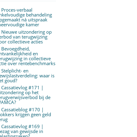
Proces-verbaal
nkelvoudige behandeling
pgemaakt ná uitspraak
eervoudige kamer
Nieuwe uitzondering op
erbod van terugwijzing
oor collectieve acties
Bevoegdheid,
ntvankelijkheid en
erugwijzing in collectieve
ctie over rentebenchmarks
Stelplicht- en
ewijslastverdeling: waar is
et goud?
Cassatievlog #171 |
itzondering op het
erugverwijsverbod bij de
AMCA?
Cassatieblog #170 |
okkers krijgen geen geld
erug
Cassatievlog #169 |
ezag van gewijsde in
elastingzaken?