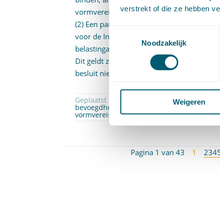
verstrekt of die ze hebben v
vormvereisten.
(2) Een partij die naleving wenst van een 
Toestemmingsselectie
voor de Inspecteur tot het nemen van een 
Noodzakelijk
belastingaanslag), dient zich – na eventue
Dit geldt zowel indien het toegezegde bes
besluit niet beantwoordt aan de gestelde
Geplaatst in
Bijzondere overeenkomsten
,
Ov
Weigeren
bevoegdhedenovereenkomst
,
mediation
,
ta
vormvereisten
Pagina 1 van 43
1
2
3
4