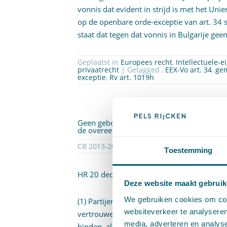
vonnis dat evident in strijd is met het U
op de openbare orde-exceptie van
art. 34
staat dat tegen dat vonnis in Bulgarije ge
Geplaatst in
Europees recht
,
Intellectuele-
privaatrecht
| Getagged ,
EEX-Vo art. 34
,
ge
exceptie
,
Rv art. 1019h
Geen gebondenheid aan tussentijdse afspra
de overeengekomen vormvereisten
Toestemming
HR 20 december 2013,
ECLI:NL:HR:2013:
Deze website maakt gebruik
We gebruiken cookies om cont
(1) Partijen mogen aan een tijdens mediati
websiteverkeer te analyseren
vertrouwen ontlenen dat die afspraak hen n
media, adverteren en analys
binden, als niet is voldaan aan de daart