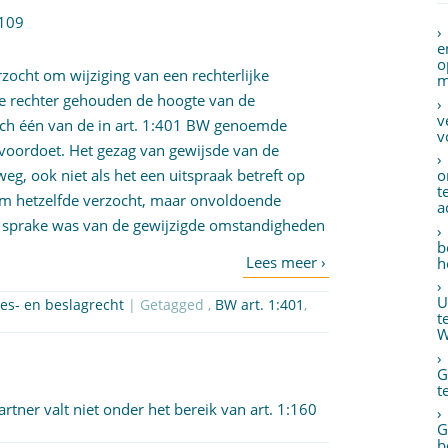
2109
e
o
zocht om wijziging van een rechterlijke
m
 de rechter gehouden de hoogte van de
v
ich één van de in art. 1:401 BW genoemde
v
 voordoet. Het gezag van gewijsde van de
weg, ook niet als het een uitspraak betreft op
o
t
om hetzelfde verzocht, maar onvoldoende
a
t sprake was van de gewijzigde omstandigheden
b
h
U
es- en beslagrecht
| Getagged ,
BW art. 1:401
,
t
W
G
t
er valt niet onder het bereik van art. 1:160
G
b