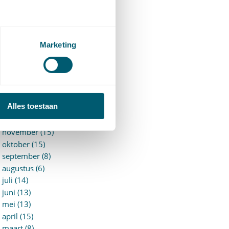
►
2026 (88)
augustus (1)
juli (7)
juni (15)
Marketing
mei (7)
april (11)
maart (17)
februari (16)
januari (14)
Alles toestaan
►
2025 (153)
december (15)
november (15)
oktober (15)
september (8)
augustus (6)
juli (14)
juni (13)
mei (13)
april (15)
maart (8)