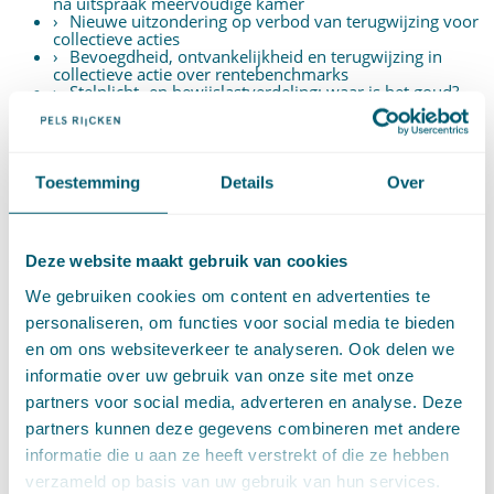
ná uitspraak meervoudige kamer
Nieuwe uitzondering op verbod van terugwijzing voor
collectieve acties
Bevoegdheid, ontvankelijkheid en terugwijzing in
collectieve actie over rentebenchmarks
Stelplicht- en bewijslastverdeling: waar is het goud?
Cassatievlog #171 | Uitzondering op het
terugverwijsverbod bij de WAMCA?
Cassatieblog #170 | Gokkers krijgen geen geld terug
Cassatievlog #169 | Gezag van gewijsde in
belastingzaken?
Toestemming
Details
Over
Kansspelovereenkomsten met een illegale aanbieder
zijn niet nietig
Deze website maakt gebruik van cookies
DOSSIERS
We gebruiken cookies om content en advertenties te
personaliseren, om functies voor social media te bieden
Aanbestedingsrecht
(15)
en om ons websiteverkeer te analyseren. Ook delen we
Aansprakelijkheid en schadevergoeding
(342)
Arbeidsrecht
(252)
informatie over uw gebruik van onze site met onze
Bestuursrecht
(1)
partners voor social media, adverteren en analyse. Deze
Bijzondere overeenkomsten
(47)
Caribisch recht (Aruba, Curaçao en Sint Maarten, BES)
partners kunnen deze gegevens combineren met andere
(71)
informatie die u aan ze heeft verstrekt of die ze hebben
Erfrecht
(47)
Europees recht
(91)
verzameld op basis van uw gebruik van hun services.