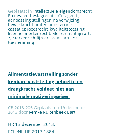
Geplaatst in
Intellectuele-eigendomsrecht
,
Proces- en beslagrecht
| Getagged ,
aanpassing stellingen na verwijzing
,
bewijskracht buitenlands vonnis
,
cassatieprocesrecht
,
kwaliteitstoetsing
,
licentie
,
merkenrecht
,
Merkenrichtlijn art.
7
,
Merkenrichtlijn art. 8
,
RO art. 79
,
toestemming
Alimentatievaststelling zonder
kenbare vaststelling behoefte en
draagkracht voldoet niet aan
minimale motiveringseisen
CB 2013-206 Geplaatst op 19 december
2013 door
Femke Ruitenbeek-Bart
HR 13 december 2013,
ECLI:NL:HR:2013:1884