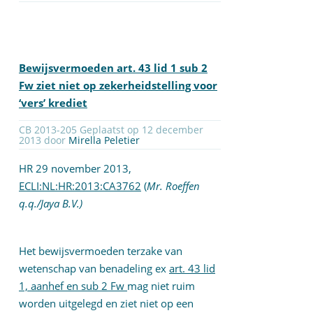
Bewijsvermoeden art. 43 lid 1 sub 2
Fw ziet niet op zekerheidstelling voor
‘vers’ krediet
CB 2013-205 Geplaatst op 12 december
2013 door
Mirella Peletier
HR 29 november 2013,
ECLI:NL:HR:2013:CA3762
(
Mr. Roeffen
q.q./Jaya B.V.)
Het bewijsvermoeden terzake van
wetenschap van benadeling ex
art. 43 lid
1, aanhef en sub 2 Fw
mag niet ruim
worden uitgelegd en ziet niet op een