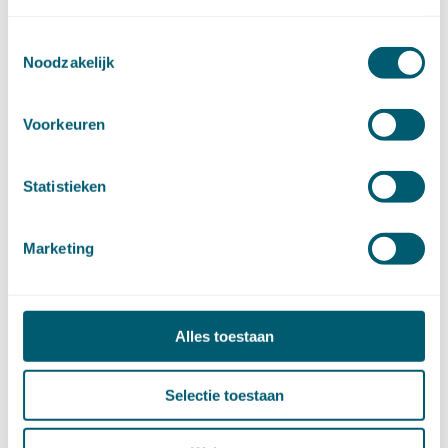
Financieel recht
(58)
Goederenrecht
(96)
Grondrechten en mensenrechten
(65)
Toestemmingsselectie
Hoge Raad Algemeen
(63)
Noodzakelijk
Huurrecht
(88)
Huwelijksvermogensrecht
(71)
Insolventierecht
(210)
Intellectuele-eigendomsrecht
(120)
Voorkeuren
Internationaal privaatrecht
(89)
Internationaal publiekrecht
(25)
Kooprecht
(15)
Mededingingsrecht
(26)
Statistieken
Omgevingsrecht
(1)
Ondernemingsrecht
(104)
Onteigeningsrecht
(72)
Overheidsrecht
(183)
Marketing
Pensioenrecht
(27)
Personen- en familierecht
(220)
Prejudiciële uitspraken HvJEU
(28)
Prejudiciële vragen Hoge Raad
(153)
Privacy -AVG
(5)
Proces- en beslagrecht
(906)
Alles toestaan
Strafrecht
(12)
Verbintenissenrecht
(323)
Vermogensrecht algemeen
(94)
Selectie toestaan
Vervoersrecht
(28)
Verzekeringsrecht
(85)
Wetgeving cassatierechtspraak
(14)