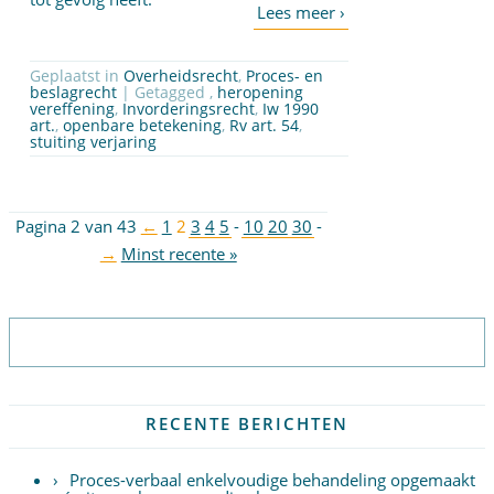
Geplaatst in
Overheidsrecht
,
Proces- en
beslagrecht
| Getagged ,
heropening
vereffening
,
Invorderingsrecht
,
Iw 1990
art.
,
openbare betekening
,
Rv art. 54
,
stuiting verjaring
Pagina 2 van 43
←
1
2
3
4
5
-
10
20
30
-
→
Minst recente »
Abonneer op nieuwsbrief
RECENTE BERICHTEN
Proces-verbaal enkelvoudige behandeling opgemaakt