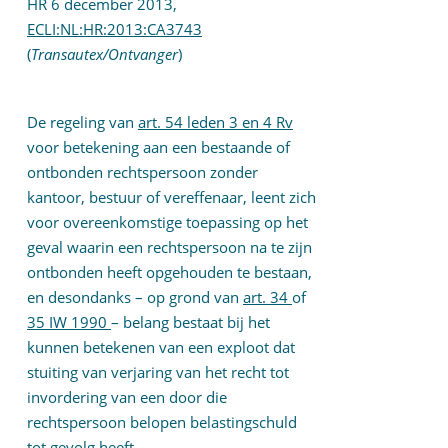
HR 6 december 2013,
ECLI:NL:HR:2013:CA3743
(
Transautex/Ontvanger
)
De regeling van
art. 54 leden 3 en 4 Rv
voor betekening aan een bestaande of
ontbonden rechtspersoon zonder
kantoor, bestuur of vereffenaar, leent zich
voor overeenkomstige toepassing op het
geval waarin een rechtspersoon na te zijn
ontbonden heeft opgehouden te bestaan,
en desondanks – op grond van
art. 34
of
35 IW 1990
– belang bestaat bij het
kunnen betekenen van een exploot dat
stuiting van verjaring van het recht tot
invordering van een door die
rechtspersoon belopen belastingschuld
tot gevolg heeft.