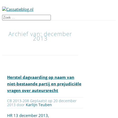
Archief van: december
2013
Herstel dagvaarding op naam van
niet-bestaande partij en prejudiciële
vragen over auteursrecht
CB 2013-208 Geplaatst op 20 december
2013 door
Karlijn Teuben
HR 13 december 2013,