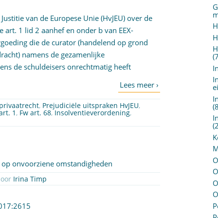
G
m
Justitie van de Europese Unie (HvJEU) over de
H
de
art. 1 lid 2 aanhef en onder b van EEX-
H
rgoeding die de curator (handelend op grond
H
racht) namens de gezamenlijke
(
egens de schuldeisers onrechtmatig heeft
I
I
e
I
privaatrecht
,
Prejudiciële uitspraken HvJEU
,
(
art. 1
,
Fw art. 68
,
Insolventieverordening
,
I
(
K
M
O
ep op onvoorziene omstandigheden
O
86 Geplaatst op 24 oktober 2017 door
Irina Timp
O
O
P
2017:2615
P