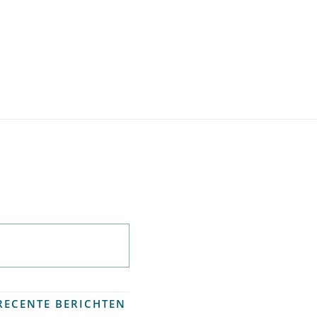
Abonneer op
nieuwsbrief
RECENTE BERICHTEN