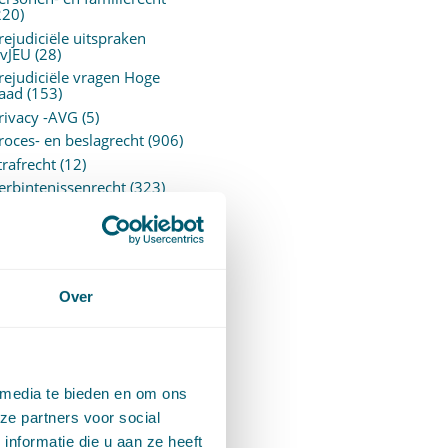
220)
rejudiciële uitspraken
vJEU
(28)
rejudiciële vragen Hoge
aad
(153)
rivacy -AVG
(5)
roces- en beslagrecht
(906)
trafrecht
(12)
erbintenissenrecht
(323)
ermogensrecht algemeen
94)
ervoersrecht
(28)
erzekeringsrecht
(85)
etgeving
Over
assatierechtspraak
(14)
vggz – Wzd (Wet Bopz
ud)
(139)
 media te bieden en om ons
ARCHIEF
ze partners voor social
nformatie die u aan ze heeft