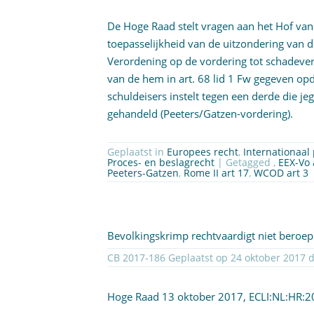
De Hoge Raad stelt vragen aan het Hof van 
toepasselijkheid van de uitzondering van 
Verordening
op de vordering tot schadeve
van de hem in art.
68 lid 1 Fw
gegeven opd
schuldeisers instelt tegen een derde die j
gehandeld (Peeters/Gatzen-vordering).
Geplaatst in
Europees recht
,
Internationaal 
Proces- en beslagrecht
| Getagged ,
EEX-Vo 
Peeters-Gatzen
,
Rome II art 17
,
WCOD art 3
Bevolkingskrimp rechtvaardigt niet bero
CB 2017-1
Hoge Raad 13 oktober 2017,
ECLI:NL:HR: