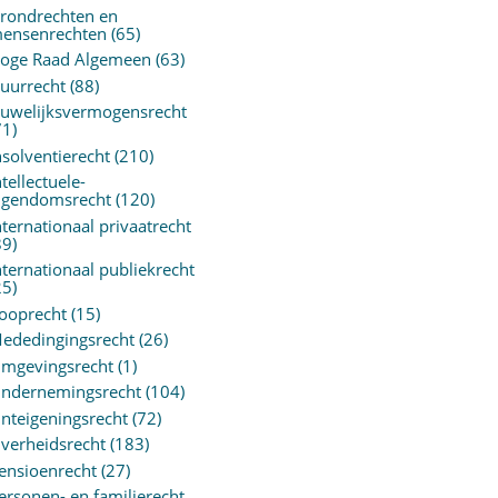
rondrechten en
ensenrechten
(65)
oge Raad Algemeen
(63)
uurrecht
(88)
uwelijksvermogensrecht
71)
nsolventierecht
(210)
ntellectuele-
igendomsrecht
(120)
nternationaal privaatrecht
89)
nternationaal publiekrecht
25)
ooprecht
(15)
ededingingsrecht
(26)
mgevingsrecht
(1)
ndernemingsrecht
(104)
nteigeningsrecht
(72)
verheidsrecht
(183)
ensioenrecht
(27)
ersonen- en familierecht