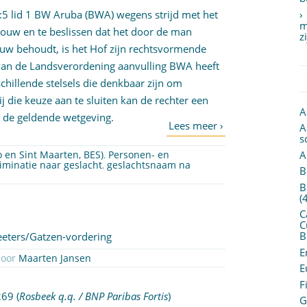
1:5 lid 1 BW Aruba (BWA) wegens strijd met het
m
rouw en te beslissen dat het door de man
z
uw behoudt, is het Hof zijn rechtsvormende
g van de Landsverordening aanvulling BWA heeft
hillende stelsels die denkbaar zijn om
j die keuze aan te sluiten kan de rechter een
A
n de geldende wetgeving.
A
s
A
o en Sint Maarten, BES)
,
Personen- en
riminatie naar geslacht
,
geslachtsnaam na
B
B
(
C
C
B
Peeters/Gatzen-vordering
E
87 Geplaatst op 26 oktober 2017 door
Maarten Jansen
E
F
269
(
Rosbeek q.q. / BNP Paribas Fortis
)
G