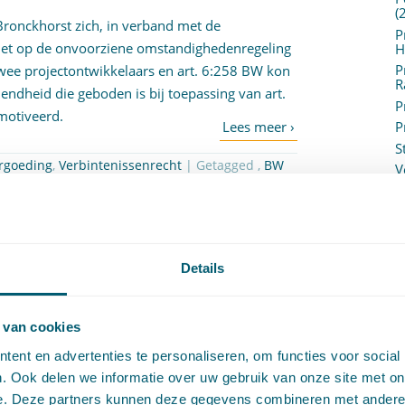
(
Bronckhorst zich, in verband met de
P
niet op de onvoorziene omstandighedenregeling
H
P
ee projectontwikkelaars en art.
6:258 BW
kon
R
endheid die geboden is bij toepassing van art.
P
emotiveerd.
P
S
ergoeding
,
Verbintenissenrecht
| Getagged ,
BW
V
ojectontwikkeling
,
toekomstige omstandigheden
V
(
V
V
ment van hof Amsterdam
W
Details
c
85 Geplaatst op 19 oktober 2017 door
Hanneke Arnoldus
W
o
 van cookies
ent en advertenties te personaliseren, om functies voor social
. Ook delen we informatie over uw gebruik van onze site met on
 hof Amsterdam na afloop van de ambtshalve
e. Deze partners kunnen deze gegevens combineren met andere i