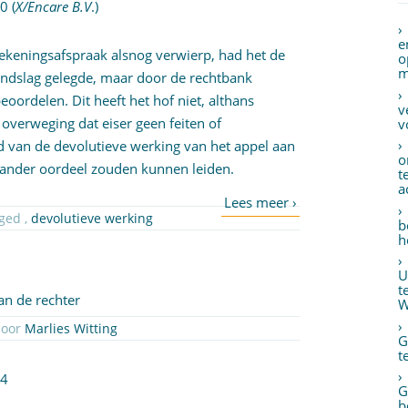
90
(
X/Encare B.V
.)
e
rekeningsafspraak alsnog verwierp, had het de
o
m
rondslag gelegde, maar door de rechtbank
oordelen. Dit heeft het hof niet, althans
v
verweging dat eiser geen feiten of
v
d van de devolutieve werking van het appel aan
o
ander oordeel zouden kunnen leiden.
t
a
| Getagged ,
devolutieve werking
b
h
U
t
an de rechter
W
88 Geplaatst op 26 oktober 2017 door
Marlies Witting
G
t
14
G
b