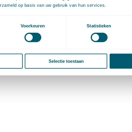
 herstel van het verzuim om van grieven te
erzameld op basis van uw gebruik van hun services.
t verlenen op basis van het op dat moment
Voorkeuren
Statistieken
| Getagged ,
akte niet-dienen
,
Rv art. 133 lid 4
,
termijn
Selectie toestaan
an 4
1
2
3
4
→