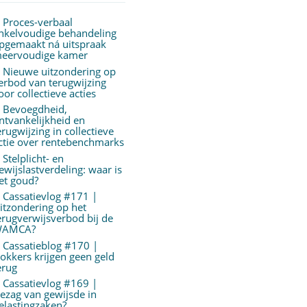
Proces-verbaal
nkelvoudige behandeling
pgemaakt ná uitspraak
eervoudige kamer
Nieuwe uitzondering op
erbod van terugwijzing
oor collectieve acties
Bevoegdheid,
ntvankelijkheid en
erugwijzing in collectieve
ctie over rentebenchmarks
Stelplicht- en
ewijslastverdeling: waar is
et goud?
Cassatievlog #171 |
itzondering op het
erugverwijsverbod bij de
AMCA?
Cassatieblog #170 |
okkers krijgen geen geld
erug
Cassatievlog #169 |
ezag van gewijsde in
elastingzaken?