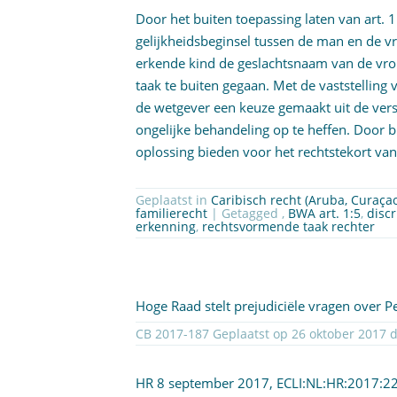
Door het buiten toepassing laten van art. 
gelijkheidsbeginsel tussen de man en de v
erkende kind de geslachtsnaam van de vro
taak te buiten gegaan. Met de vaststellin
de wetgever een keuze gemaakt uit de versc
ongelijke behandeling op te heffen. Door bi
oplossing bieden voor het rechtstekort va
Geplaatst in
Caribisch recht (Aruba, Curaça
familierecht
| Getagged ,
BWA art. 1:5
,
disc
erkenning
,
rechtsvormende taak rechter
Hoge Raad stelt prejudiciële vragen over 
CB 2017-1
HR 8 september 2017,
ECLI:NL:HR:2017:2