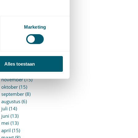
►
2026 (88)
augustus (1)
juli (7)
juni (15)
Marketing
mei (7)
april (11)
maart (17)
februari (16)
januari (14)
Alles toestaan
►
2025 (153)
december (15)
november (15)
oktober (15)
september (8)
augustus (6)
juli (14)
juni (13)
mei (13)
april (15)
maart (8)