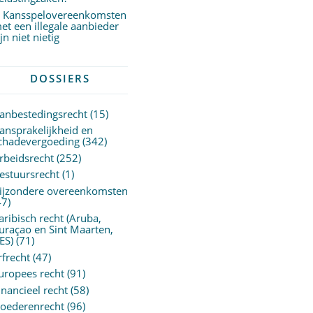
Kansspelovereenkomsten
et een illegale aanbieder
ijn niet nietig
DOSSIERS
anbestedingsrecht
(15)
ansprakelijkheid en
chadevergoeding
(342)
rbeidsrecht
(252)
estuursrecht
(1)
ijzondere overeenkomsten
47)
aribisch recht (Aruba,
uraçao en Sint Maarten,
ES)
(71)
rfrecht
(47)
uropees recht
(91)
inancieel recht
(58)
oederenrecht
(96)