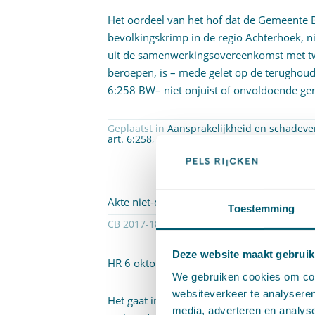
Het oordeel van het hof dat de Gemeente 
bevolkingskrimp in de regio Achterhoek, 
uit de samenwerkingsovereenkomst met tw
beroepen, is – mede gelet op de terughoud
6:258 BW
– niet onjuist of onvoldoende g
Geplaatst in
Aansprakelijkheid en schadev
art. 6:258
,
onvoorziene omstandigheden
,
pr
Akte niet-dienen op grond van pilotregle
Toestemming
CB 2017-1
Deze website maakt gebruik
HR 6 oktober 2017
ECLI:NL:HR:2017:2568
We gebruiken cookies om cont
websiteverkeer te analyseren
Het gaat in deze zaak om de vraag of het
media, adverteren en analys