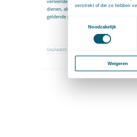
verleende termijn van veertien dagen voor
verstrekt of die ze hebben v
dienen, akte niet-dienen van grieven moch
geldende pilotreglement bij dit hof.
Toestemmingsselectie
Noodzakelijk
Geplaatst in
Proces- en beslagrecht
Weigeren
Pagina 1 v