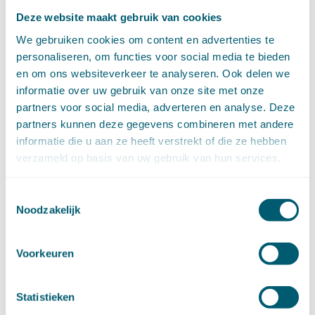
juni (14)
Deze website maakt gebruik van cookies
mei (6)
We gebruiken cookies om content en advertenties te
april (11)
personaliseren, om functies voor social media te bieden
maart (14)
en om ons websiteverkeer te analyseren. Ook delen we
februari (11)
informatie over uw gebruik van onze site met onze
januari (15)
partners voor social media, adverteren en analyse. Deze
►
2020 (154)
december (6)
partners kunnen deze gegevens combineren met andere
november (14)
informatie die u aan ze heeft verstrekt of die ze hebben
oktober (14)
verzameld op basis van uw gebruik van hun services.
september (8)
augustus (2)
Toestemmingsselectie
juli (20)
Noodzakelijk
juni (14)
mei (12)
Voorkeuren
april (20)
maart (15)
februari (12)
Statistieken
januari (17)