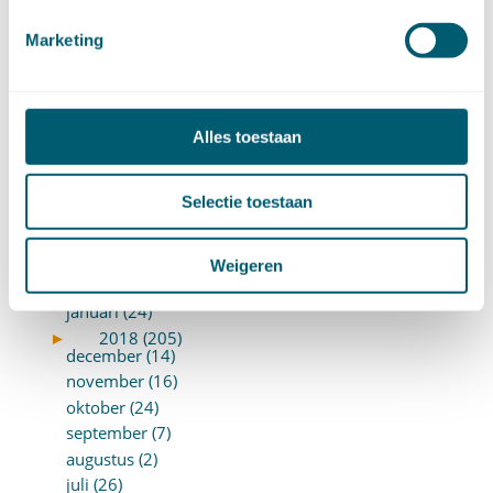
►
2019 (147)
december (8)
Marketing
november (8)
oktober (13)
september (8)
augustus (10)
Alles toestaan
juli (10)
juni (10)
Selectie toestaan
mei (14)
april (18)
maart (10)
Weigeren
februari (14)
januari (24)
►
2018 (205)
december (14)
november (16)
oktober (24)
september (7)
augustus (2)
juli (26)