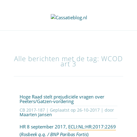
Alle berichten met de tag: WCOD
art 3
Hoge Raad stelt prejudiciële vragen over
Peeters/Gatzen-vordering
CB 2017-187 | Geplaatst op
26-10-2017
| door
Maarten Jansen
HR 8 september 2017,
ECLI:NL:HR:2017:2269
(
Rosbeek q.q. / BNP Paribas Fortis
)