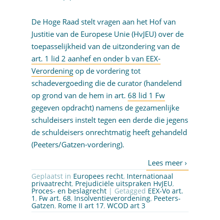
De Hoge Raad stelt vragen aan het Hof van
Justitie van de Europese Unie (HvJEU) over de
toepasselijkheid van de uitzondering van de
art. 1 lid 2 aanhef en onder b van EEX-
Verordening
op de vordering tot
schadevergoeding die de curator (handelend
op grond van de hem in art.
68 lid 1 Fw
gegeven opdracht) namens de gezamenlijke
schuldeisers instelt tegen een derde die jegens
de schuldeisers onrechtmatig heeft gehandeld
(Peeters/Gatzen-vordering).
Geplaatst in
Europees recht
,
Internationaal
privaatrecht
,
Prejudiciële uitspraken HvJEU
,
Proces- en beslagrecht
| Getagged
EEX-Vo art.
1
,
Fw art. 68
,
Insolventieverordening
,
Peeters-
Gatzen
,
Rome II art 17
,
WCOD art 3