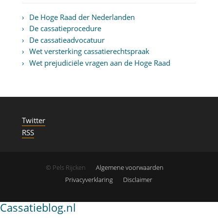
De Hoge Raad der Nederlanden
De cassatieprocedure
De cassatieadvocatuur
Wet versterking cassatierechtspraak
Wet prejudiciële vragen aan de Hoge Raad
Twitter
RSS
© Pels Rijcken
Algemene voorwaarden
Privacyverklaring
Disclaimer
Cassatieblog.nl