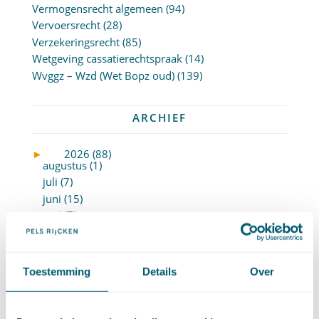
Vermogensrecht algemeen
(94)
Vervoersrecht
(28)
Verzekeringsrecht
(85)
Wetgeving cassatierechtspraak
(14)
Wvggz – Wzd (Wet Bopz oud)
(139)
ARCHIEF
►
2026 (88)
augustus (1)
juli (7)
juni (15)
mei (7)
april (11)
maart (17)
februari (16)
Toestemming
Details
Over
januari (14)
►
2025 (153)
december (15)