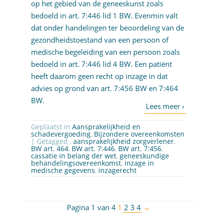
op het gebied van de geneeskunst zoals
bedoeld in art. 7:446 lid 1 BW. Evenmin valt
dat onder handelingen ter beoordeling van de
gezondheidstoestand van een persoon of
medische begeleiding van een persoon zoals
bedoeld in art. 7:446 lid 4 BW. Een patiënt
heeft daarom geen recht op inzage in dat
advies op grond van art. 7:456 BW en 7:464
BW.
Geplaatst in
Aansprakelijkheid en
schadevergoeding
,
Bijzondere overeenkomsten
| Getagged ,
aansprakelijkheid zorgverlener
,
BW art. 464
,
BW art. 7:446
,
BW art. 7:456
,
cassatie in belang der wet
,
geneeskundige
behandelingsovereenkomst
,
inzage in
medische gegevens
,
inzagerecht
Pagina 1 van 4
1
2
3
4
→