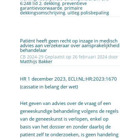
6:248 lid 2
,
dekking
,
preventieve
garantievoorwaarde
,
primaire
dekkingsomschrijving
,
uitleg polisbepaling
Patiënt heeft geen recht op inzage in medisch
advies aan verzekeraar over aansprakelijkheid
behandelaar
CB 2024-29 Geplaatst op 26 februari 2024 door
Matthijs Bakker
HR 1 december 2023,
ECLI:NL:HR:2023:1670
(cassatie in belang der wet)
Het geven van advies over de vraag of een
geneeskundige behandeling volgens de regels
van de geneeskunst is verlopen, enkel op
basis van het dossier en zonder daarbij de
patiënt zelf te onderzoeken, is geen handeling