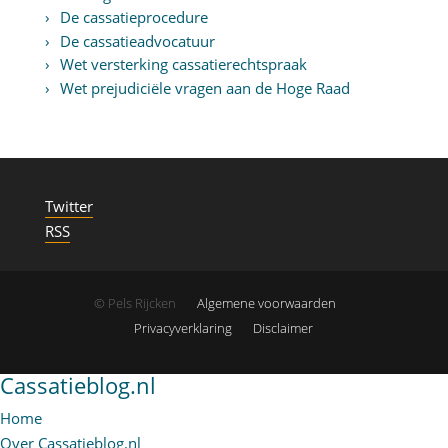
De cassatieprocedure
De cassatieadvocatuur
Wet versterking cassatierechtspraak
Wet prejudiciële vragen aan de Hoge Raad
Twitter
RSS
© Pels Rijcken
Algemene voorwaarden
Privacyverklaring
Disclaimer
Cassatieblog.nl
Home
Over Cassatieblog.nl