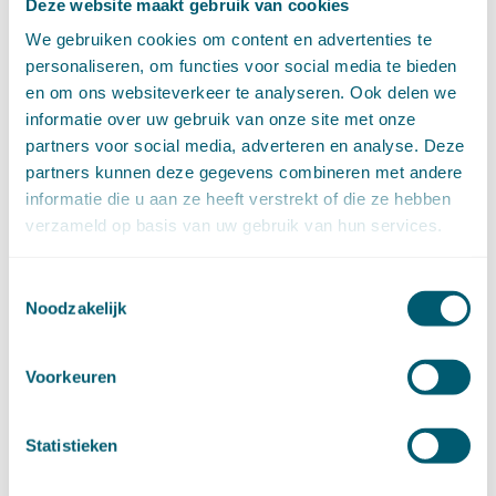
Deze website maakt gebruik van cookies
november (15)
oktober (15)
We gebruiken cookies om content en advertenties te
september (8)
personaliseren, om functies voor social media te bieden
augustus (6)
en om ons websiteverkeer te analyseren. Ook delen we
juli (14)
informatie over uw gebruik van onze site met onze
juni (13)
partners voor social media, adverteren en analyse. Deze
mei (13)
partners kunnen deze gegevens combineren met andere
april (15)
informatie die u aan ze heeft verstrekt of die ze hebben
maart (8)
verzameld op basis van uw gebruik van hun services.
februari (16)
januari (15)
Toestemmingsselectie
►
2024 (161)
Noodzakelijk
december (16)
november (17)
oktober (17)
Voorkeuren
september (9)
augustus (10)
Statistieken
juli (8)
juni (7)