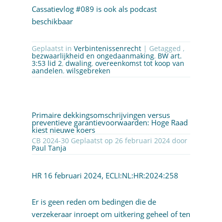
Cassatievlog #089 is ook als
podcast
beschikbaar
Geplaatst in
Verbintenissenrecht
| Getagged ,
bezwaarlijkheid en ongedaanmaking
,
BW art.
3:53 lid 2
,
dwaling
,
overeenkomst tot koop van
aandelen
,
wilsgebreken
Primaire dekkingsomschrijvingen versus
preventieve garantievoorwaarden: Hoge Raad
kiest nieuwe koers
CB 2024-30 Geplaatst op 26 februari 2024 door
Paul Tanja
HR 16 februari 2024
, ECLI:NL:HR:2024:258
Er is geen reden om bedingen die de
verzekeraar inroept om uitkering geheel of ten