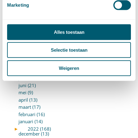
mei (7)
Marketing
april (18)
maart (17)
februari (17)
januari (18)
Alles toestaan
►
2023 (177)
december (12)
november (16)
Selectie toestaan
oktober (17)
september (14)
Weigeren
augustus (9)
juli (19)
juni (21)
mei (9)
april (13)
maart (17)
februari (16)
januari (14)
►
2022 (168)
december (13)