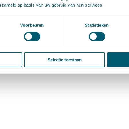
erzameld op basis van uw gebruik van hun services.
ergoeding
,
Arbeidsrecht
,
Overheidsrecht
|
eit
,
onrechtmatig bestuursbesluit
,
onrechtmatige
Voorkeuren
Statistieken
van 3
1
2
3
→
Selectie toestaan