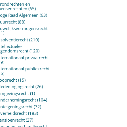
rondrechten en
ensenrechten
(65)
oge Raad Algemeen
(63)
uurrecht
(88)
uwelijksvermogensrecht
71)
nsolventierecht
(210)
ntellectuele-
igendomsrecht
(120)
nternationaal privaatrecht
89)
nternationaal publiekrecht
25)
ooprecht
(15)
ededingingsrecht
(26)
mgevingsrecht
(1)
ndernemingsrecht
(104)
nteigeningsrecht
(72)
verheidsrecht
(183)
ensioenrecht
(27)
ersonen- en familierecht