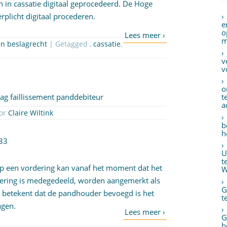
 in cassatie digitaal geprocedeerd. De Hoge
rplicht digitaal procederen.
e
o
m
en beslagrecht
| Getagged ,
cassatie
,
v
v
o
g faillissement panddebiteur
t
a
 26 januari 2017 door
Claire Wiltink
b
h
33
U
t
p een vordering kan vanaf het moment dat het
W
ering is medegedeeld, worden aangemerkt als
G
it betekent dat de pandhouder bevoegd is het
t
ragen.
G
b