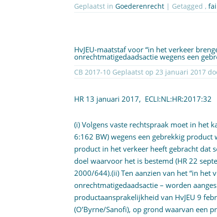
Geplaatst in
Goederenrecht
| Getagged ,
fa
HvJEU-maatstaf voor “in het verkeer brenge
onrechtmatigedaadsactie wegens een gebr
CB 2017-10 Geplaatst op
HR 13 januari 2017,
ECLI:NL:HR:2017:32
(i) Volgens vaste rechtspraak moet in het 
6:162 BW
) wegens een gebrekkig product
product in het verkeer heeft gebracht dat 
doel waarvoor het is bestemd (HR 22 sep
2000/644).(ii) Ten aanzien van het “in het
onrechtmatigedaadsactie – worden aangesl
productaansprakelijkheid van HvJEU 9 feb
(O’Byrne/Sanofi), op grond waarvan een pr