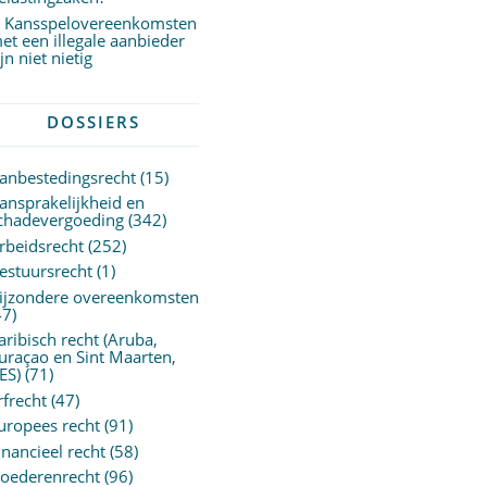
Kansspelovereenkomsten
et een illegale aanbieder
ijn niet nietig
DOSSIERS
anbestedingsrecht
(15)
ansprakelijkheid en
chadevergoeding
(342)
rbeidsrecht
(252)
estuursrecht
(1)
ijzondere overeenkomsten
47)
aribisch recht (Aruba,
uraçao en Sint Maarten,
ES)
(71)
rfrecht
(47)
uropees recht
(91)
inancieel recht
(58)
oederenrecht
(96)