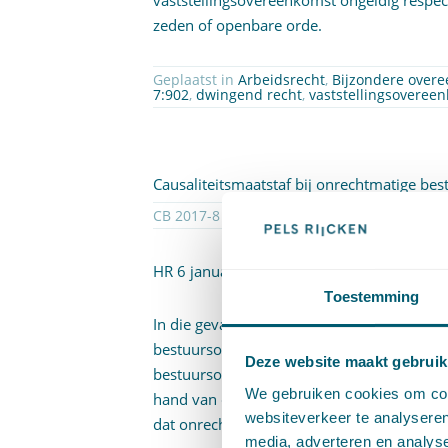
vaststellingsovereenkomst ongeldig respect
zeden of openbare orde.
Geplaatst in
Arbeidsrecht
,
Bijzondere over
7:902
,
dwingend recht
,
vaststellingsoveree
Causaliteitsmaatstaf bij onrechtmatige bes
CB 2017-8 Geplaatst op 19 januar
HR 6 januari 2017,
ECLI:NL:HR:2017:18
(
UW
Toestemming
In die gevallen waarin het causaal verband
bestuursorgaan en schade niet afhankelijk 
Deze website maakt gebruik
bestuursorgaan, dient het bestaan van he
We gebruiken cookies om cont
hand van de maatstaf hoe het bestuursorga
websiteverkeer te analyseren
dat onrechtmatige besluit niet zou hebbe
media, adverteren en analys