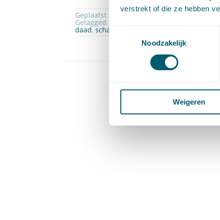
verstrekt of die ze hebben v
Geplaatst in
Aansprakelijkheid en schadev
Getagged ,
besluit bestuursorgaan
,
causalit
daad
,
schadevergoeding
Toestemmingsselectie
Noodzakelijk
Pagina 1 
Weigeren