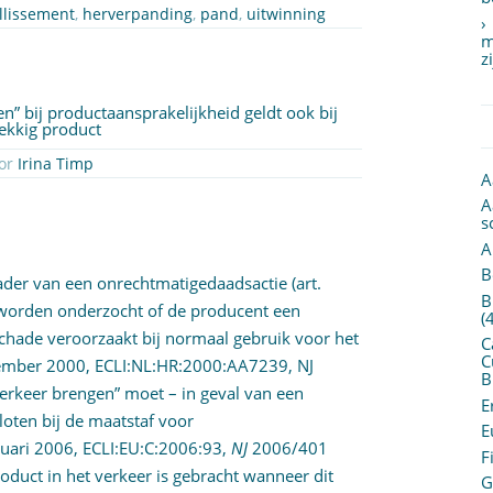
illissement
,
herverpanding
,
pand
,
uitwinning
m
z
n” bij productaansprakelijkheid geldt ook bij
ekkig product
 23 januari 2017 door
Irina Timp
A
A
s
A
B
kader van een onrechtmatigedaadsactie (
art.
B
 worden onderzocht of de producent een
(
schade veroorzaakt bij normaal gebruik voor het
C
C
tember 2000,
ECLI:NL:HR:2000:AA7239
, NJ
B
 verkeer brengen” moet – in geval van een
E
oten bij de maatstaf voor
E
ruari 2006,
ECLI:EU:C:2006:93
,
NJ
2006/401
F
oduct in het verkeer is gebracht wanneer dit
G