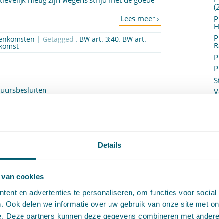
ievelijk nietig zijn wegens strijd met de goede
(
P
H
P
eenkomsten
| Getagged ,
BW art. 3:40
,
BW art.
R
nkomst
P
P
S
tuursbesluiten
V
V
i 2017 door
Marlies Witting
(
V
V/verweerder
)
V
W
Details
c
 tussen een onrechtmatig besluit van een
W
is van een nieuw besluit van dat
o
 van cookies
t causaal verband te worden beoordeeld aan de
ent en advertenties te personaliseren, om functies voor social
an zou hebben gehandeld of beslist indien het
. Ook delen we informatie over uw gebruik van onze site met on
n genomen.
e. Deze partners kunnen deze gegevens combineren met andere i