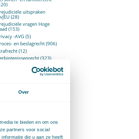
220)
rejudiciële uitspraken
vJEU
(28)
rejudiciële vragen Hoge
aad
(153)
rivacy -AVG
(5)
roces- en beslagrecht
(906)
trafrecht
(12)
erbintenissenrecht
(323)
ermogensrecht algemeen
94)
ervoersrecht
(28)
erzekeringsrecht
(85)
etgeving
Over
assatierechtspraak
(14)
vggz – Wzd (Wet Bopz
ud)
(139)
 media te bieden en om ons
ARCHIEF
ze partners voor social
nformatie die u aan ze heeft