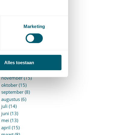
►
2026 (88)
augustus (1)
juli (7)
juni (15)
Marketing
mei (7)
april (11)
maart (17)
februari (16)
januari (14)
Alles toestaan
►
2025 (153)
december (15)
november (15)
oktober (15)
september (8)
augustus (6)
juli (14)
juni (13)
mei (13)
april (15)
maart (8)