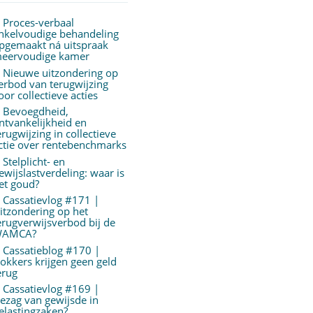
Proces-verbaal
nkelvoudige behandeling
pgemaakt ná uitspraak
eervoudige kamer
Nieuwe uitzondering op
erbod van terugwijzing
oor collectieve acties
Bevoegdheid,
ntvankelijkheid en
erugwijzing in collectieve
ctie over rentebenchmarks
Stelplicht- en
ewijslastverdeling: waar is
et goud?
Cassatievlog #171 |
itzondering op het
erugverwijsverbod bij de
AMCA?
Cassatieblog #170 |
okkers krijgen geen geld
erug
Cassatievlog #169 |
ezag van gewijsde in
elastingzaken?