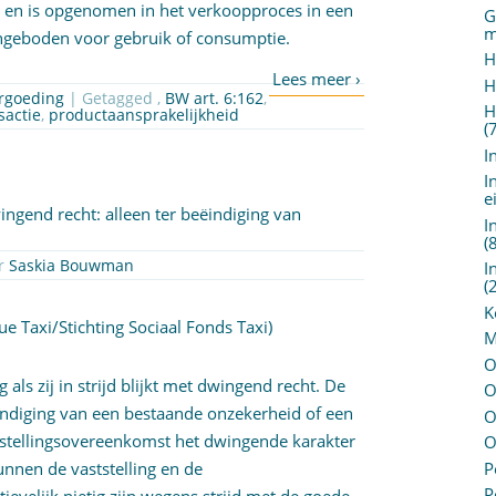
n en is opgenomen in het verkoopproces in een
G
m
angeboden voor gebruik of consumptie.
H
H
ergoeding
| Getagged ,
BW art. 6:162
,
H
sactie
,
productaansprakelijkheid
(
I
I
e
ingend recht: alleen ter beëindiging van
I
(
i 2017 door
Saskia Bouwman
I
(
K
ue Taxi/Stichting Sociaal Fonds Taxi)
M
O
als zij in strijd blijkt met dwingend recht. De
O
ëindiging van een bestaande onzekerheid of een
O
ststellingsovereenkomst het dwingende karakter
O
P
nnen de vaststelling en de
P