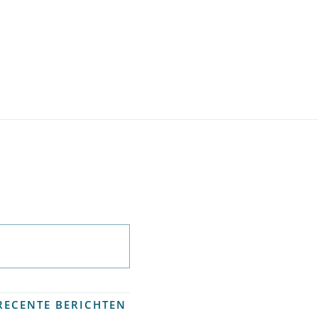
Abonneer op
nieuwsbrief
RECENTE BERICHTEN