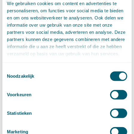
september (8)
We gebruiken cookies om content en advertenties te
augustus (6)
personaliseren, om functies voor social media te bieden
juli (14)
en om ons websiteverkeer te analyseren. Ook delen we
juni (13)
informatie over uw gebruik van onze site met onze
mei (13)
partners voor social media, adverteren en analyse. Deze
april (15)
partners kunnen deze gegevens combineren met andere
maart (8)
informatie die u aan ze heeft verstrekt of die ze hebben
februari (16)
verzameld op basis van uw gebruik van hun services.
januari (15)
►
2024 (161)
Toestemmingsselectie
december (16)
Noodzakelijk
november (17)
oktober (17)
september (9)
Voorkeuren
augustus (10)
juli (8)
juni (7)
Statistieken
mei (7)
april (18)
Marketing