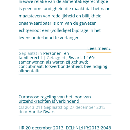
nieuwe relatie van de alimentatiegerechtigde
is geen omstandigheid die maakt dat het naar
maatstaven van redelijkheid en billijkheid
onaanvaardbaar is om van de gewezen
echtgenoot een (volledige) bijdrage in het
levensonderhoud te verlangen.
Geplaatst in
Personen- en
familierecht
| Getagged ,
Bw art. 1:160;
samenwonen als waren zij gehuwd;
concubinaat; lotsverbondenheid; beëindiging
alimentatie
Curaçaose regeling van het loon van
uitzendkrachten is verbindend
CB 2013-211 Geplaatst op 27 december 2013
door
Annike Dwars
HR 20 december 2013,
ECLI:NL:HR:2013:2048