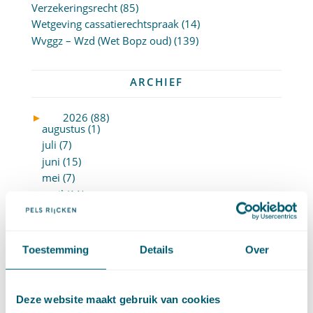
Verzekeringsrecht
(85)
Wetgeving cassatierechtspraak
(14)
Wvggz – Wzd (Wet Bopz oud)
(139)
ARCHIEF
►
2026 (88)
augustus (1)
juli (7)
juni (15)
mei (7)
april (11)
maart (17)
februari (16)
januari (14)
Toestemming
Details
Over
►
2025 (153)
december (15)
november (15)
Deze website maakt gebruik van cookies
oktober (15)