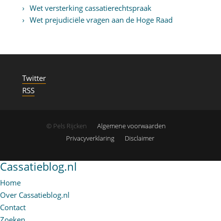
Wet versterking cassatierechtspraak
Wet prejudiciële vragen aan de Hoge Raad
Twitter
RSS
© Pels Rijcken
Algemene voorwaarden
Privacyverklaring
Disclaimer
Cassatieblog.nl
Home
Over Cassatieblog.nl
Contact
Zoeken