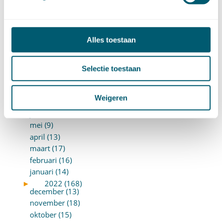
maart (17)
februari (17)
januari (18)
►
2023 (177)
Alles toestaan
december (12)
november (16)
oktober (17)
Selectie toestaan
september (14)
augustus (9)
Weigeren
juli (19)
juni (21)
mei (9)
april (13)
maart (17)
februari (16)
januari (14)
►
2022 (168)
december (13)
november (18)
oktober (15)