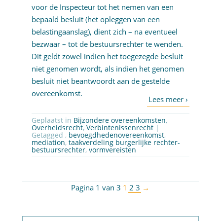
voor de Inspecteur tot het nemen van een
bepaald besluit (het opleggen van een
belastingaanslag), dient zich – na eventueel
bezwaar – tot de bestuursrechter te wenden.
Dit geldt zowel indien het toegezegde besluit
niet genomen wordt, als indien het genomen
besluit niet beantwoordt aan de gestelde
overeenkomst.
Geplaatst in
Bijzondere overeenkomsten
,
Overheidsrecht
,
Verbintenissenrecht
|
Getagged ,
bevoegdhedenovereenkomst
,
mediation
,
taakverdeling burgerlijke rechter-
bestuursrechter
,
vormvereisten
Pagina 1 van 3
1
2
3
→