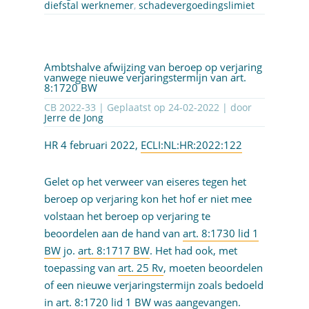
diefstal werknemer
,
schadevergoedingslimiet
Ambtshalve afwijzing van beroep op verjaring
vanwege nieuwe verjaringstermijn van art.
8:1720 BW
CB 2022-33 | Geplaatst op
24-02-2022
| door
Jerre de Jong
HR 4 februari 2022,
ECLI:NL:HR:2022:122
Gelet op het verweer van eiseres tegen het
beroep op verjaring kon het hof er niet mee
volstaan het beroep op verjaring te
beoordelen aan de hand van
art. 8:1730 lid 1
BW
jo.
art. 8:1717 BW
. Het had ook, met
toepassing van
art. 25 Rv
, moeten beoordelen
of een nieuwe verjaringstermijn zoals bedoeld
in
art. 8:1720 lid 1 BW
was aangevangen.