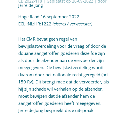
CB 2022-118 | Geplaatst op
20-09-2022
| door
Jerre de Jong
Hoge Raad 16 september
2022
ECLI:NL:HR:1222
(
eiseres
/
verweerster
)
Het CMR bevat geen regel van
bewijslastverdeling voor de vraag of door de
douane aangetroffen goederen dezelfde zijn
als door de afzender aan de vervoerder zijn
meegegeven. Die bewijslastverdeling wordt
daarom door het nationale recht geregeld (art.
150 Rv). Dit brengt mee dat de vervoerder, als
hij zijn schade wil verhalen op de afzender,
moet bewijzen dat de afzender hem de
aangetroffen goederen heeft meegegeven.
Jerre de Jong bespreekt deze uitspraak.