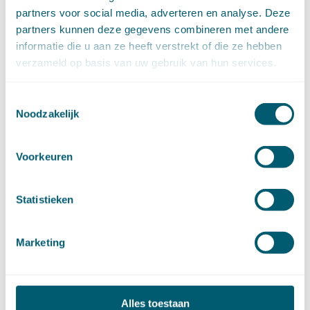
augustus (1)
partners voor social media, adverteren en analyse. Deze
juli (7)
partners kunnen deze gegevens combineren met andere
juni (15)
informatie die u aan ze heeft verstrekt of die ze hebben
mei (7)
verzameld op basis van uw gebruik van hun services.
april (11)
maart (17)
Toestemmingsselectie
februari (16)
Noodzakelijk
januari (14)
►
2025 (153)
december (15)
Voorkeuren
november (15)
oktober (15)
september (8)
Statistieken
augustus (6)
juli (14)
juni (13)
Marketing
mei (13)
april (15)
maart (8)
Alles toestaan
februari (16)