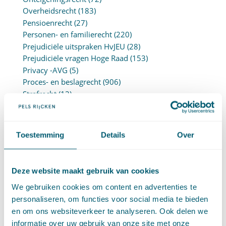
Overheidsrecht
(183)
Pensioenrecht
(27)
Personen- en familierecht
(220)
Prejudiciële uitspraken HvJEU
(28)
Prejudiciële vragen Hoge Raad
(153)
Privacy -AVG
(5)
Proces- en beslagrecht
(906)
Strafrecht
(12)
Verbintenissenrecht
(323)
Vermogensrecht algemeen
(94)
Vervoersrecht
(28)
Toestemming
Details
Over
Verzekeringsrecht
(85)
Wetgeving cassatierechtspraak
(14)
Wvggz – Wzd (Wet Bopz oud)
(139)
Deze website maakt gebruik van cookies
We gebruiken cookies om content en advertenties te
ARCHIEF
personaliseren, om functies voor social media te bieden
en om ons websiteverkeer te analyseren. Ook delen we
►
2026 (88)
informatie over uw gebruik van onze site met onze