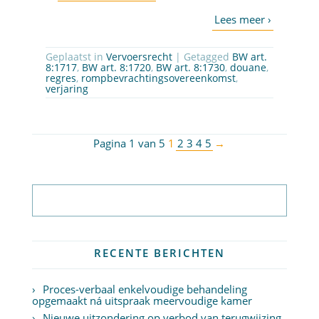
Geplaatst in
Vervoersrecht
| Getagged
BW art.
8:1717
,
BW art. 8:1720
,
BW art. 8:1730
,
douane
,
regres
,
rompbevrachtingsovereenkomst
,
verjaring
Pagina 1 van 5
1
2
3
4
5
→
Abonneer op nieuwsbrief
RECENTE BERICHTEN
Proces-verbaal enkelvoudige behandeling
opgemaakt ná uitspraak meervoudige kamer
Nieuwe uitzondering op verbod van terugwijzing