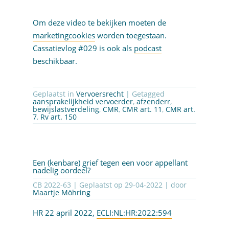
Om deze video te bekijken moeten de
marketingcookies
worden toegestaan.
Cassatievlog #029 is ook als
podcast
beschikbaar.
Geplaatst in
Vervoersrecht
| Getagged
aansprakelijkheid vervoerder
,
afzenderr
,
bewijslastverdeling
,
CMR
,
CMR art. 11
,
CMR art.
7
,
Rv art. 150
Een (kenbare) grief tegen een voor appellant
nadelig oordeel?
CB 2022-63 | Geplaatst op
29-04-2022
| door
Maartje Möhring
HR 22 april 2022,
ECLI:NL:HR:2022:594