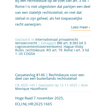
Bij een rechtskeuze op de voet van art. 3 lid 1
Rome I is niet uitgesloten dat partijen een deel
van een statelijk rechtsstelsel, en niet dat
stelsel in zijn geheel, als het toepasselijke
recht aanwijzen.
Geplaatst in
Internationaal privaatrecht
,
Vervoersrecht
| Getagged
BW art. 8:383 lid 3
,
cognossementsovereenkomst
,
Hague-Visby
Rules
,
rechtskeuze
,
RO art. 79
,
Rome I art. 3 lid
1
,
US COGSA
Cassatievlog #146 | Rechtskeuze voor een
deel van een buitenlands rechtsstelsel
CB 2025-143 | Geplaatst op
12-11-2025
| door
Monique Hazelhorst
Hoge Raad 7 november 2025,
ECLI:NL:HR:2025:1665