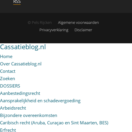
RSS
© Pels Rijcken
Algemene voorwaarden
Privacyverklaring
Disclaimer
Cassatieblog.nl
Home
Over Cassatieblog.nl
Contact
Zoeken
DOSSIERS
Aanbestedingsrecht
Aansprakelijkheid en schadevergoeding
Arbeidsrecht
Bijzondere overeenkomsten
Caribisch recht (Aruba, Curaçao en Sint Maarten, BES)
Erfrecht