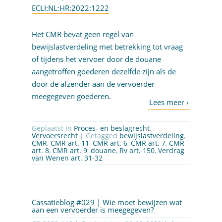
ECLI:NL:HR:2022:1222
Het CMR bevat geen regel van
bewijslastverdeling met betrekking tot vraag
of tijdens het vervoer door de douane
aangetroffen goederen dezelfde zijn als de
door de afzender aan de vervoerder
meegegeven goederen.
Geplaatst in
Proces- en beslagrecht
,
Vervoersrecht
| Getagged
bewijslastverdeling
,
CMR
,
CMR art. 11
,
CMR art. 6
,
CMR art. 7
,
CMR
art. 8
,
CMR art. 9
,
douane
,
Rv art. 150
,
Verdrag
van Wenen art. 31-32
Cassatieblog #029 | Wie moet bewijzen wat
aan een vervoerder is meegegeven?