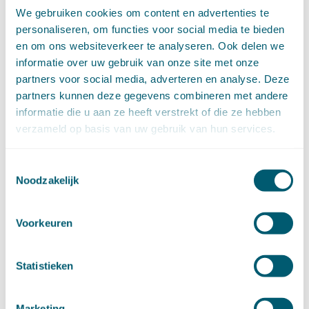
maart (14)
We gebruiken cookies om content en advertenties te
februari (11)
personaliseren, om functies voor social media te bieden
januari (15)
en om ons websiteverkeer te analyseren. Ook delen we
►
2020 (154)
informatie over uw gebruik van onze site met onze
december (6)
partners voor social media, adverteren en analyse. Deze
november (14)
partners kunnen deze gegevens combineren met andere
oktober (14)
informatie die u aan ze heeft verstrekt of die ze hebben
september (8)
verzameld op basis van uw gebruik van hun services.
augustus (2)
juli (20)
juni (14)
Toestemmingsselectie
Noodzakelijk
mei (12)
april (20)
maart (15)
Voorkeuren
februari (12)
januari (17)
►
2019 (147)
Statistieken
december (8)
november (8)
oktober (13)
Marketing