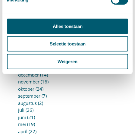
september (8)
augustus (10)
juli (10)
Alles toestaan
juni (10)
mei (14)
april (18)
Selectie toestaan
maart (10)
februari (14)
Weigeren
januari (24)
►
2018 (205)
december (14)
november (16)
oktober (24)
september (7)
augustus (2)
juli (26)
juni (21)
mei (19)
april (22)