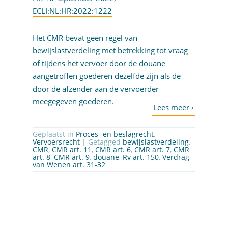
ECLI:NL:HR:2022:1222
Het CMR bevat geen regel van
bewijslastverdeling met betrekking tot vraag
of tijdens het vervoer door de douane
aangetroffen goederen dezelfde zijn als de
door de afzender aan de vervoerder
meegegeven goederen.
Geplaatst in
Proces- en beslagrecht
,
Vervoersrecht
| Getagged
bewijslastverdeling
,
CMR
,
CMR art. 11
,
CMR art. 6
,
CMR art. 7
,
CMR
art. 8
,
CMR art. 9
,
douane
,
Rv art. 150
,
Verdrag
van Wenen art. 31-32