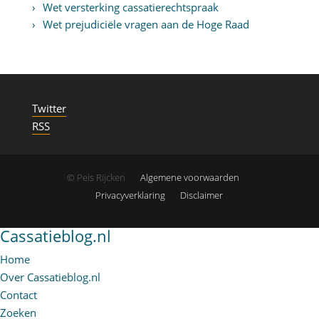
Wet versterking cassatierechtspraak
Wet prejudiciële vragen aan de Hoge Raad
Twitter
RSS
© Pels Rijcken
Algemene voorwaarden
Privacyverklaring
Disclaimer
Cassatieblog.nl
Home
Over Cassatieblog.nl
Contact
Zoeken