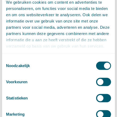
We gebruiken cookies om content en advertenties te
februari (11)
personaliseren, om functies voor social media te bieden
januari (15)
en om ons websiteverkeer te analyseren. Ook delen we
►
2020 (154)
december (6)
informatie over uw gebruik van onze site met onze
november (14)
partners voor social media, adverteren en analyse. Deze
oktober (14)
partners kunnen deze gegevens combineren met andere
september (8)
informatie die u aan ze heeft verstrekt of die ze hebben
augustus (2)
verzameld op basis van uw gebruik van hun services.
juli (20)
juni (14)
Toestemmingsselectie
mei (12)
Noodzakelijk
april (20)
maart (15)
Voorkeuren
februari (12)
januari (17)
►
2019 (147)
Statistieken
december (8)
november (8)
oktober (13)
Marketing