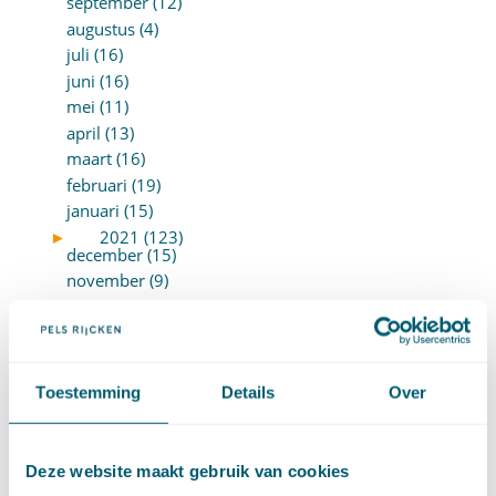
september (12)
augustus (4)
juli (16)
juni (16)
mei (11)
april (13)
maart (16)
februari (19)
januari (15)
►
2021 (123)
december (15)
november (9)
oktober (13)
september (4)
augustus (7)
juli (4)
Toestemming
Details
Over
juni (14)
mei (6)
april (11)
Deze website maakt gebruik van cookies
maart (14)