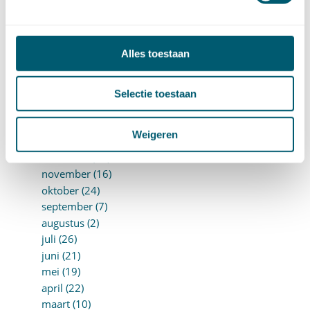
september (8)
augustus (10)
juli (10)
juni (10)
Alles toestaan
mei (14)
april (18)
Selectie toestaan
maart (10)
februari (14)
januari (24)
Weigeren
►
2018 (205)
december (14)
november (16)
oktober (24)
september (7)
augustus (2)
juli (26)
juni (21)
mei (19)
april (22)
maart (10)