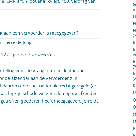
. 8
,
CMR art. 9
,
douane
,
Rv art. 150
,
Verdrag van
G
m
H
H
H
at aan een vervoerder is meegegeven?
(
I
oor
Jerre de Jong
I
R:1222
(
eiseres
/
verweerster
)
e
I
(
rdeling voor de vraag of door de douane
I
or de afzender aan de vervoerder zijn
(
K
 daarom door het nationale recht geregeld (art.
M
als hij zijn schade wil verhalen op de afzender,
O
getroffen goederen heeft meegegeven. Jerre de
O
O
O
P
P