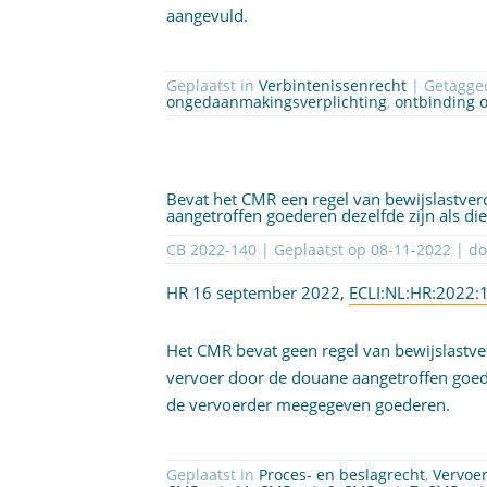
aangevuld.
Geplaatst in
Verbintenissenrecht
| Getagg
ongedaanmakingsverplichting
,
ontbinding 
Bevat het CMR een regel van bewijslastverd
aangetroffen goederen dezelfde zijn als d
CB 2022-140 | Geplaatst op
08-11-2022
| d
HR 16 september 2022,
ECLI:NL:HR:2022:
Het CMR bevat geen regel van bewijslastver
vervoer door de douane aangetroffen goede
de vervoerder meegegeven goederen.
Geplaatst in
Proces- en beslagrecht
,
Vervoe