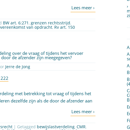
m
z
ed
BW art. 6:271
,
grenzen rechtsstrijd
,
overeenkomst van opdracht
,
Rv art. 150
A
eling over de vraag of tijdens het vervoer
A
ie door de afzender zijn meegegeven?
s
A
oor
Jerre de Jong
B
1222
B
(
C
deling met betrekking tot vraag of tijdens het
C
B
ren dezelfde zijn als de door de afzender aan
E
E
F
rsrecht
| Getagged
bewijslastverdeling
,
CMR
,
G