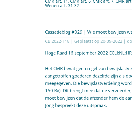
CMR art. 11
,
CMR art. 6
,
CMR art. 7
,
CMR art
Wenen art. 31-32
Cassatieblog #029 | Wie moet bewijzen w
CB 2022-118 | Geplaatst op
20-09-2022
| d
Hoge Raad 16 september
2022 ECLI:NL:H
Het CMR bevat geen regel van bewijslastve
aangetroffen goederen dezelfde zijn als do
meegegeven. Die bewijslastverdeling wordt
150 Rv). Dit brengt mee dat de vervoerder, 
moet bewijzen dat de afzender hem de aan
Jong bespreekt deze uitspraak.