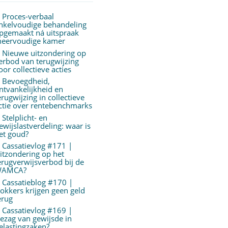
Proces-verbaal
nkelvoudige behandeling
pgemaakt ná uitspraak
eervoudige kamer
Nieuwe uitzondering op
erbod van terugwijzing
oor collectieve acties
Bevoegdheid,
ntvankelijkheid en
erugwijzing in collectieve
ctie over rentebenchmarks
Stelplicht- en
ewijslastverdeling: waar is
et goud?
Cassatievlog #171 |
itzondering op het
erugverwijsverbod bij de
AMCA?
Cassatieblog #170 |
okkers krijgen geen geld
erug
Cassatievlog #169 |
ezag van gewijsde in
elastingzaken?