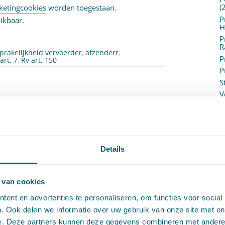
(
ketingcookies
worden toegestaan.
P
ikbaar.
H
P
R
prakelijkheid vervoerder
,
afzenderr
,
P
art. 7
,
Rv art. 150
P
S
V
dend verklaarde cao voor bewijslastverdeling
V
(
oor
Berend-Bram Heinen
V
V
294
W
Details
c
nd verklaarde cao kan een bewijslastverdeling
W
o
 van cookies
ent en advertenties te personaliseren, om functies voor social
. Ook delen we informatie over uw gebruik van onze site met on
een verbindend verklaarde cao
,
e. Deze partners kunnen deze gegevens combineren met andere i