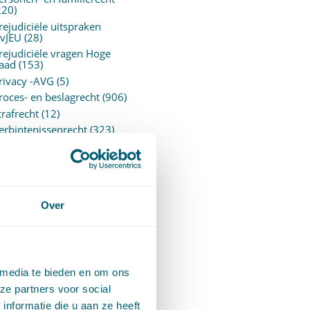
220)
rejudiciële uitspraken
vJEU
(28)
rejudiciële vragen Hoge
aad
(153)
rivacy -AVG
(5)
roces- en beslagrecht
(906)
trafrecht
(12)
erbintenissenrecht
(323)
ermogensrecht algemeen
94)
ervoersrecht
(28)
erzekeringsrecht
(85)
etgeving
Over
assatierechtspraak
(14)
vggz – Wzd (Wet Bopz
ud)
(139)
 media te bieden en om ons
ARCHIEF
ze partners voor social
nformatie die u aan ze heeft