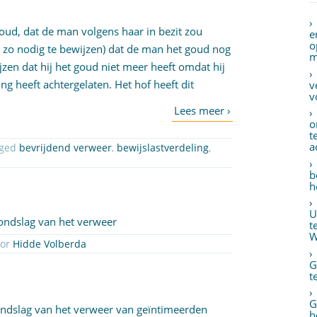
oud, dat de man volgens haar in bezit zou
e
o
n zo nodig te bewijzen) dat de man het goud nog
m
zen dat hij het goud niet meer heeft omdat hij
ing heeft achtergelaten. Het hof heeft dit
v
v
o
t
a
gged
bevrijdend verweer
,
bewijslastverdeling
,
b
h
U
rondslag van het verweer
t
W
oor
Hidde Volberda
G
t
G
grondslag van het verweer van geïntimeerden
b