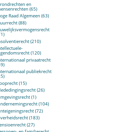
rondrechten en
ensenrechten
(65)
oge Raad Algemeen
(63)
uurrecht
(88)
uwelijksvermogensrecht
71)
nsolventierecht
(210)
ntellectuele-
igendomsrecht
(120)
nternationaal privaatrecht
89)
nternationaal publiekrecht
25)
ooprecht
(15)
ededingingsrecht
(26)
mgevingsrecht
(1)
ndernemingsrecht
(104)
nteigeningsrecht
(72)
verheidsrecht
(183)
ensioenrecht
(27)
ersonen- en familierecht