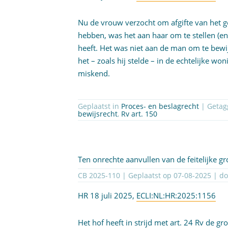
Nu de vrouw verzocht om afgifte van het g
hebben, was het aan haar om te stellen (e
heeft. Het was niet aan de man om te bewij
het – zoals hij stelde – in de echtelijke won
miskend.
Geplaatst in
Proces- en beslagrecht
| Geta
bewijsrecht
,
Rv art. 150
Ten onrechte aanvullen van de feitelijke g
CB 2025-110 | Geplaatst op
07-08-2025
| d
HR 18 juli 2025,
ECLI:NL:HR:2025:1156
Het hof heeft in strijd met art. 24 Rv de 