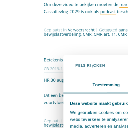
Om deze video te bekijken moeten de
mar
Cassatievlog #029 is ook als
podcast
besch
Geplaatst in
Vervoersrecht
| Getagged
aans
bewijslastverdeling
,
CMR
,
CMR art. 11
,
CMR 
Betekenis van bepaling in algemeen verbin
CB 2019-112 | Geplaatst op
05-09-2019
| d
HR 30 augustus 2019,
ECLI:NL:HR:2019:1
Toestemming
Uit een bepaling in een algemeen verbinde
voortvloeien.
Deze website maakt gebruik
We gebruiken cookies om cont
websiteverkeer te analyseren
Geplaatst in
Arbeidsrecht
| Getagged
algem
bewijslastverdeling
,
Rv art. 150
media, adverteren en analys