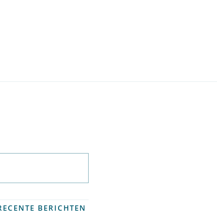
Abonneer op
nieuwsbrief
RECENTE BERICHTEN