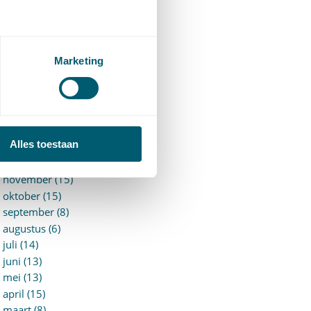
►
2026 (88)
augustus (1)
juli (7)
juni (15)
Marketing
mei (7)
april (11)
maart (17)
februari (16)
januari (14)
Alles toestaan
►
2025 (153)
december (15)
november (15)
oktober (15)
september (8)
augustus (6)
juli (14)
juni (13)
mei (13)
april (15)
maart (8)