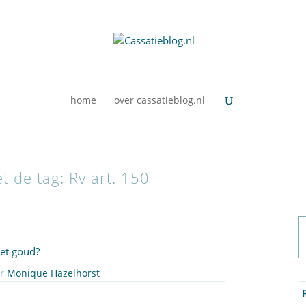
home
over cassatieblog.nl
t de tag: Rv art. 150
het goud?
or
Monique Hazelhorst