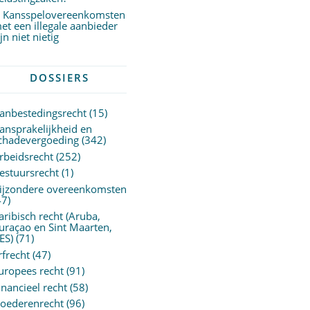
Kansspelovereenkomsten
et een illegale aanbieder
ijn niet nietig
DOSSIERS
anbestedingsrecht
(15)
ansprakelijkheid en
chadevergoeding
(342)
rbeidsrecht
(252)
estuursrecht
(1)
ijzondere overeenkomsten
47)
aribisch recht (Aruba,
uraçao en Sint Maarten,
ES)
(71)
rfrecht
(47)
uropees recht
(91)
inancieel recht
(58)
oederenrecht
(96)