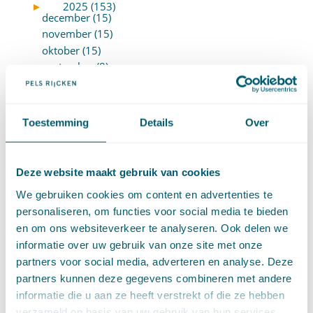
►
2025 (153)
december (15)
november (15)
oktober (15)
september (8)
augustus (6)
juli (14)
juni (13)
Toestemming
Details
Over
mei (13)
april (15)
maart (8)
Deze website maakt gebruik van cookies
februari (16)
We gebruiken cookies om content en advertenties te
januari (15)
personaliseren, om functies voor social media te bieden
►
2024 (161)
december (16)
en om ons websiteverkeer te analyseren. Ook delen we
november (17)
informatie over uw gebruik van onze site met onze
oktober (17)
partners voor social media, adverteren en analyse. Deze
september (9)
partners kunnen deze gegevens combineren met andere
augustus (10)
informatie die u aan ze heeft verstrekt of die ze hebben
juli (8)
verzameld op basis van uw gebruik van hun services.