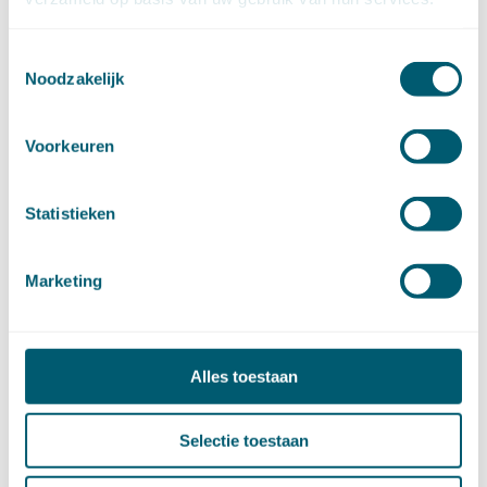
juni (7)
mei (7)
Toestemmingsselectie
april (18)
Noodzakelijk
maart (17)
februari (17)
januari (18)
Voorkeuren
►
2023 (177)
december (12)
november (16)
Statistieken
oktober (17)
september (14)
Marketing
augustus (9)
juli (19)
juni (21)
mei (9)
Alles toestaan
april (13)
maart (17)
Selectie toestaan
februari (16)
januari (14)