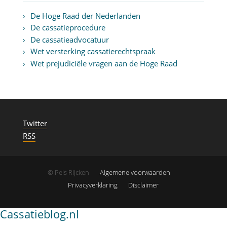
De Hoge Raad der Nederlanden
De cassatieprocedure
De cassatieadvocatuur
Wet versterking cassatierechtspraak
Wet prejudiciële vragen aan de Hoge Raad
Twitter
RSS
© Pels Rijcken
Algemene voorwaarden
Privacyverklaring
Disclaimer
Cassatieblog.nl