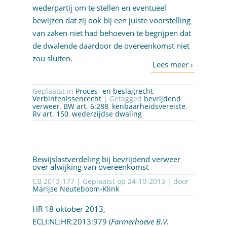
wederpartij om te stellen en eventueel
bewijzen dat zij ook bij een juiste voorstelling
van zaken niet had behoeven te begrijpen dat
de dwalende daardoor de overeenkomst niet
zou sluiten.
Geplaatst in
Proces- en beslagrecht
,
Verbintenissenrecht
| Getagged
bevrijdend
verweer
,
BW art. 6:288
,
kenbaarheidsvereiste
,
Rv art. 150
,
wederzijdse dwaling
Bewijslastverdeling bij bevrijdend verweer
over afwijking van overeenkomst
CB 2013-177 | Geplaatst op
24-10-2013
| door
Marijse Neuteboom-Klink
HR 18 oktober 2013,
ECLI:NL:HR:2013:979
(
Farmerhoeve B.V.