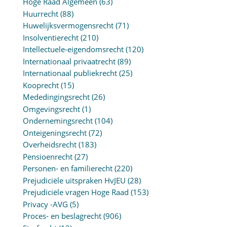
Hoge Raad Algemeen
(63)
Huurrecht
(88)
Huwelijksvermogensrecht
(71)
Insolventierecht
(210)
Intellectuele-eigendomsrecht
(120)
Internationaal privaatrecht
(89)
Internationaal publiekrecht
(25)
Kooprecht
(15)
Mededingingsrecht
(26)
Omgevingsrecht
(1)
Ondernemingsrecht
(104)
Onteigeningsrecht
(72)
Overheidsrecht
(183)
Pensioenrecht
(27)
Personen- en familierecht
(220)
Prejudiciële uitspraken HvJEU
(28)
Prejudiciële vragen Hoge Raad
(153)
Privacy -AVG
(5)
Proces- en beslagrecht
(906)