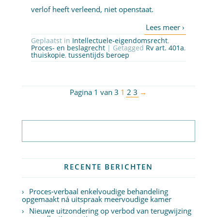
verlof heeft verleend, niet openstaat.
Geplaatst in
Intellectuele-eigendomsrecht
,
Proces- en beslagrecht
| Getagged
Rv art. 401a
,
thuiskopie
,
tussentijds beroep
Pagina 1 van 3
1
2
3
→
Abonneer op nieuwsbrief
RECENTE BERICHTEN
Proces-verbaal enkelvoudige behandeling
opgemaakt ná uitspraak meervoudige kamer
Nieuwe uitzondering op verbod van terugwijzing