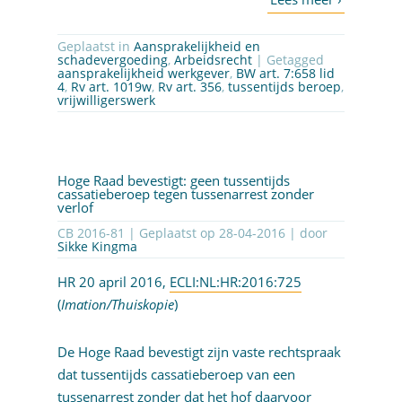
Geplaatst in
Aansprakelijkheid en
schadevergoeding
,
Arbeidsrecht
| Getagged
aansprakelijkheid werkgever
,
BW art. 7:658 lid
4
,
Rv art. 1019w
,
Rv art. 356
,
tussentijds beroep
,
vrijwilligerswerk
Hoge Raad bevestigt: geen tussentijds
cassatieberoep tegen tussenarrest zonder
verlof
CB 2016-81 | Geplaatst op
28-04-2016
| door
Sikke Kingma
HR 20 april 2016,
ECLI:NL:HR:2016:725
(
Imation/Thuiskopie
)
De Hoge Raad bevestigt zijn vaste rechtspraak
dat tussentijds cassatieberoep van een
tussenarrest zonder dat het hof daarvoor