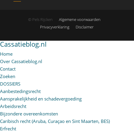
© Pels Rijcken
Algemene voorwaarden
Privacyverklaring
Disclaimer
Cassatieblog.nl
Home
Over Cassatieblog.nl
Contact
Zoeken
DOSSIERS
Aanbestedingsrecht
Aansprakelijkheid en schadevergoeding
Arbeidsrecht
Bijzondere overeenkomsten
Caribisch recht (Aruba, Curaçao en Sint Maarten, BES)
Erfrecht