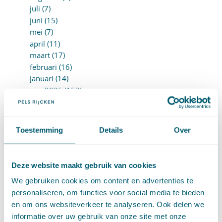
juli (7)
juni (15)
mei (7)
april (11)
maart (17)
februari (16)
januari (14)
►
2025 (153)
december (15)
november (15)
oktober (15)
Toestemming
Details
Over
september (8)
augustus (6)
juli (14)
Deze website maakt gebruik van cookies
juni (13)
mei (13)
We gebruiken cookies om content en advertenties te
april (15)
personaliseren, om functies voor social media te bieden
maart (8)
en om ons websiteverkeer te analyseren. Ook delen we
februari (16)
informatie over uw gebruik van onze site met onze