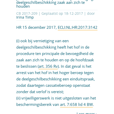
deelgeschilbeschikking zaak aan zich te
houden
CB 2017-209 | Geplaatst op
18-12-2017
| door
Irina Timp
HR 15 december 2017,
ECLI:NL:HR:2017:3142
(i) ook bij vernietiging van een
deelgeschilbeschikking heeft het hof in de
procedure ten principale de bevoegdheid de
zaak aan zich te houden en op de hoofdzaak
te beslissen (
art. 356 Rv
). In dat geval is het
arrest van het hof in het hoger beroep tegen
de deelgeschilbeschikking een einduitspraak,
zodat daartegen cassatieberoep openstaat
zonder dat verlof is vereist;
(ii) vrijwilligerswerk is niet uitgesloten van het
beschermingsbereik van
art. 7:658 lid 4 BW
.