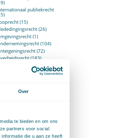
89)
nternationaal publiekrecht
25)
ooprecht
(15)
ededingingsrecht
(26)
mgevingsrecht
(1)
ndernemingsrecht
(104)
nteigeningsrecht
(72)
verheidsrecht
(183)
ensioenrecht
(27)
ersonen- en familierecht
220)
rejudiciële uitspraken
vJEU
(28)
Over
rejudiciële vragen Hoge
aad
(153)
rivacy -AVG
(5)
roces- en beslagrecht
(906)
 media te bieden en om ons
trafrecht
(12)
ze partners voor social
erbintenissenrecht
(323)
nformatie die u aan ze heeft
ermogensrecht algemeen