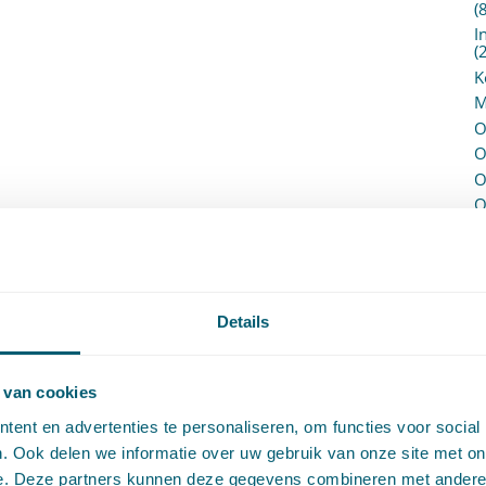
(
I
(
K
M
O
O
O
O
P
P
(
P
H
Details
P
R
P
 van cookies
P
ent en advertenties te personaliseren, om functies voor social
S
. Ook delen we informatie over uw gebruik van onze site met on
V
e. Deze partners kunnen deze gegevens combineren met andere i
V