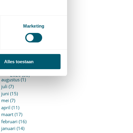
94)
ervoersrecht
(28)
erzekeringsrecht
(85)
etgeving
Marketing
assatierechtspraak
(14)
vggz – Wzd (Wet Bopz
ud)
(139)
ARCHIEF
Alles toestaan
►
2026 (88)
augustus (1)
juli (7)
juni (15)
mei (7)
april (11)
maart (17)
februari (16)
januari (14)