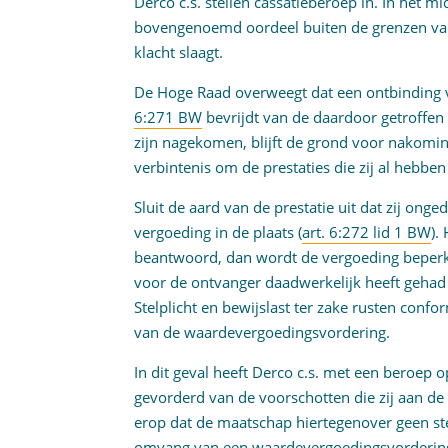
Derco c.s. stellen cassatieberoep in. In het 
bovengenoemd oordeel buiten de grenzen van d
klacht slaagt.
De Hoge Raad overweegt dat een ontbinding 
6:271 BW
bevrijdt van de daardoor getroffen
zijn nagekomen, blijft de grond voor nakomin
verbintenis om de prestaties die zij al hebb
Sluit de aard van de prestatie uit dat zij on
vergoeding in de plaats (
art. 6:272 lid 1 BW
).
beantwoord, dan wordt de vergoeding beperkt
voor de ontvanger daadwerkelijk heeft gehad o
Stelplicht en bewijslast ter zake rusten conf
van de waardevergoedingsvordering.
In dit geval heeft Derco c.s. met een beroep
gevorderd van de voorschotten die zij aan d
erop dat de maatschap hiertegenover geen st
omvang van een waardevergoedingsvordering 