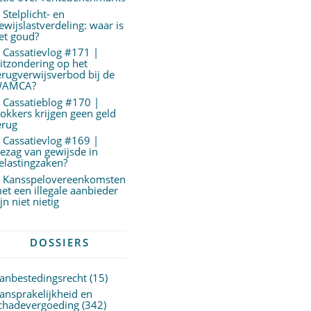
Stelplicht- en
ewijslastverdeling: waar is
et goud?
Cassatievlog #171 |
itzondering op het
erugverwijsverbod bij de
AMCA?
Cassatieblog #170 |
okkers krijgen geen geld
erug
Cassatievlog #169 |
ezag van gewijsde in
elastingzaken?
Kansspelovereenkomsten
et een illegale aanbieder
ijn niet nietig
DOSSIERS
anbestedingsrecht
(15)
ansprakelijkheid en
chadevergoeding
(342)