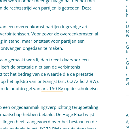
middel wordt onder meer geklaagd dat het hof met
e rechtsstrijd van partijen is getreden. Deze
b
h
U
van een overeenkomst partijen ingevolge
art.
t
 verbintenissen. Voor zover de overeenkomsten al
W
g in stand, maar ontstaat voor partijen een
G
en ontvangen ongedaan te maken.
t
gedaan gemaakt wordt, dan treedt daarvoor een
G
 Heeft de prestatie niet aan de verbintenis
b
 tot het bedrag van de waarde die de prestatie
m
p het tijdstip van ontvangst (art. 6:272 lid 2 BW).
z
orm de hoofdregel van
art. 150 Rv
op de schuldeiser
 op een ongedaanmakingsverplichting terugbetaling
e maatschap hebben betaald. De Hoge Raad wijst
A
ellingen heeft aangevoerd over het bestaan en de
A
s
als bedoeld in art. 6:272 BW voor de door haar