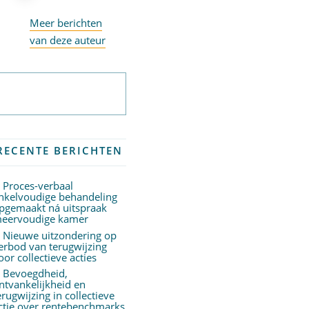
Meer berichten
van deze auteur
Abonneer op
nieuwsbrief
RECENTE BERICHTEN
Proces-verbaal
nkelvoudige behandeling
pgemaakt ná uitspraak
eervoudige kamer
Nieuwe uitzondering op
erbod van terugwijzing
oor collectieve acties
Bevoegdheid,
ntvankelijkheid en
erugwijzing in collectieve
ctie over rentebenchmarks