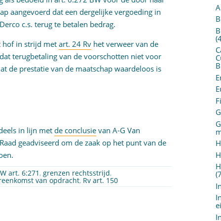
A
ap aangevoerd dat een dergelijke vergoeding in
B
rco c.s. terug te betalen bedrag.
B
(
 hof in strijd met
art. 24 Rv
het verweer van de
C
at terugbetaling van de voorschotten niet voor
C
B
at de prestatie van de maatschap waardeloos is
E
E
F
G
G
deels in lijn met
de conclusie
van A-G Van
m
Raad geadviseerd om de zaak op het punt van de
H
H
doen.
H
W art. 6:271
,
grenzen rechtsstrijd
,
(
reenkomst van opdracht
,
Rv art. 150
I
I
e
I