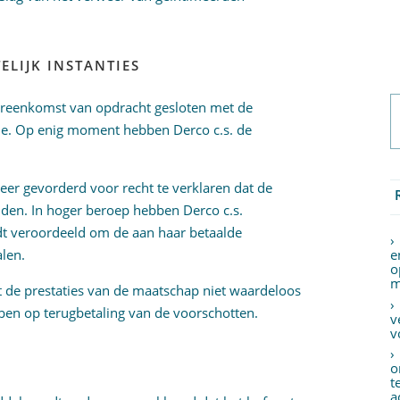
ELIJK INSTANTIES
overeenkomst van opdracht gesloten met de
ie. Op enig moment hebben Derco c.s. de
er gevorderd voor recht te verklaren dat de
den. In hoger beroep hebben Derco c.s.
t veroordeeld om de aan haar betaalde
len.
e
o
m
t de prestaties van de maatschap niet waardeloos
bben op terugbetaling van de voorschotten.
v
v
o
t
a