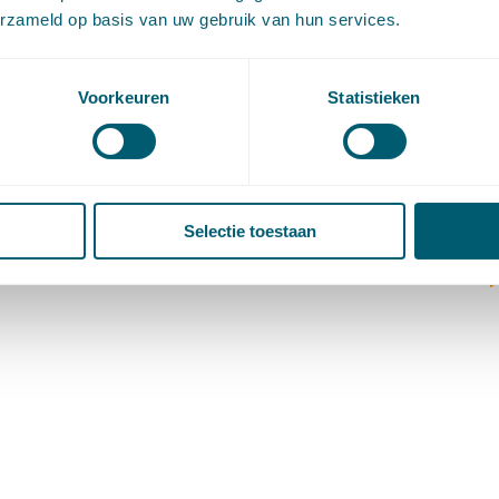
(
erzameld op basis van uw gebruik van hun services.
V
V
W
Voorkeuren
Statistieken
c
W
o
Selectie toestaan