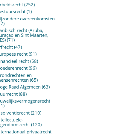
rbeidsrecht
(252)
estuursrecht
(1)
ijzondere overeenkomsten
47)
aribisch recht (Aruba,
uraçao en Sint Maarten,
ES)
(71)
rfrecht
(47)
uropees recht
(91)
inancieel recht
(58)
oederenrecht
(96)
rondrechten en
ensenrechten
(65)
oge Raad Algemeen
(63)
uurrecht
(88)
uwelijksvermogensrecht
71)
nsolventierecht
(210)
ntellectuele-
igendomsrecht
(120)
nternationaal privaatrecht