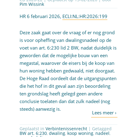
Pim Wissink
HR 6 februari 2026,
ECLI:NL:HR:2026:199
Deze zaak gaat over de vraag of er nog grond
is voor opheffing van dwalingsnadeel op de
voet van art. 6:230 lid 2 BW, nadat duidelijk is
geworden dat de mogelijke bouw van een
megastal, waarover de eisers bij de koop van
hun woning hebben gedwaald, niet doorgaat.
De Hoge Raad oordeelt dat de uitgangspunten
die het hof in dit geval aan zijn beoordeling
ten grondslag heeft gelegd geen andere
conclusie toelaten dan dat zulk nadeel (nog
steeds) aanwezig is.
Geplaatst in
Verbintenissenrecht
| Getagged
BW art. 6:230
,
dwaling
,
koop woning
,
nadeel
,