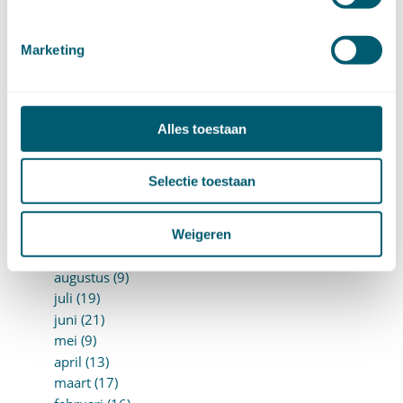
augustus (10)
juli (8)
Marketing
juni (7)
mei (7)
april (18)
maart (17)
Alles toestaan
februari (17)
januari (18)
►
2023 (177)
Selectie toestaan
december (12)
november (16)
oktober (17)
Weigeren
september (14)
augustus (9)
juli (19)
juni (21)
mei (9)
april (13)
maart (17)