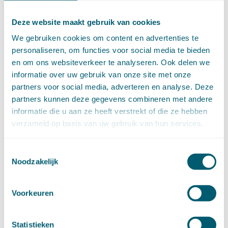
februari (16)
januari (14)
Deze website maakt gebruik van cookies
►
2025 (153)
december (15)
We gebruiken cookies om content en advertenties te
november (15)
personaliseren, om functies voor social media te bieden
oktober (15)
en om ons websiteverkeer te analyseren. Ook delen we
september (8)
informatie over uw gebruik van onze site met onze
augustus (6)
partners voor social media, adverteren en analyse. Deze
juli (14)
partners kunnen deze gegevens combineren met andere
juni (13)
informatie die u aan ze heeft verstrekt of die ze hebben
mei (13)
verzameld op basis van uw gebruik van hun services.
april (15)
maart (8)
Toestemmingsselectie
februari (16)
Noodzakelijk
januari (15)
►
2024 (161)
december (16)
Voorkeuren
november (17)
oktober (17)
september (9)
Statistieken