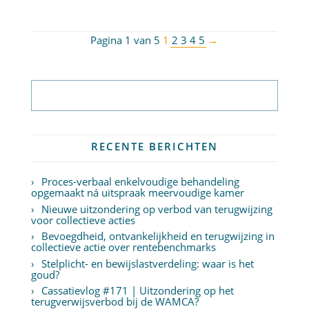
Pagina 1 van 5
1
2
3
4
5
→
Abonneer op nieuwsbrief
RECENTE BERICHTEN
Proces-verbaal enkelvoudige behandeling
opgemaakt ná uitspraak meervoudige kamer
Nieuwe uitzondering op verbod van terugwijzing
voor collectieve acties
Bevoegdheid, ontvankelijkheid en terugwijzing in
collectieve actie over rentebenchmarks
Stelplicht- en bewijslastverdeling: waar is het
goud?
Cassatievlog #171 | Uitzondering op het
terugverwijsverbod bij de WAMCA?