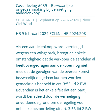
Cassatievlog #089 | Bezwaarlijke
ongedaanmaking bij vernietiging
aandelenkoop
CB 2024-31 | Geplaatst op
27-02-2024
| door
Giel Wind
HR 9 februari 2024
ECLI:NL:HR:2024:208
Als een aandelenkoop wordt vernietigd
wegens een wilsgebrek, brengt de enkele
omstandigheid dat de verkoper de aandelen al
heeft overgedragen aan de koper nog niet
mee dat de gevolgen van de overeenkomst
bezwaarlijk ongedaan kunnen worden
gemaakt als bedoeld in art. 3:53 lid 2 BW.
Bovendien is het enkele feit dat een partij
wordt benadeeld door de vernietiging
onvoldoende grond om de regeling voor
onbillijke bevoordeling uit art. 3:53 lid 2 BW