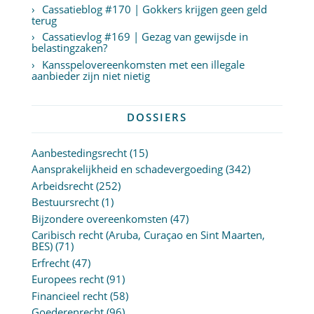
Cassatieblog #170 | Gokkers krijgen geen geld
terug
Cassatievlog #169 | Gezag van gewijsde in
belastingzaken?
Kansspelovereenkomsten met een illegale
aanbieder zijn niet nietig
DOSSIERS
Aanbestedingsrecht
(15)
Aansprakelijkheid en schadevergoeding
(342)
Arbeidsrecht
(252)
Bestuursrecht
(1)
Bijzondere overeenkomsten
(47)
Caribisch recht (Aruba, Curaçao en Sint Maarten,
BES)
(71)
Erfrecht
(47)
Europees recht
(91)
Financieel recht
(58)
Goederenrecht
(96)