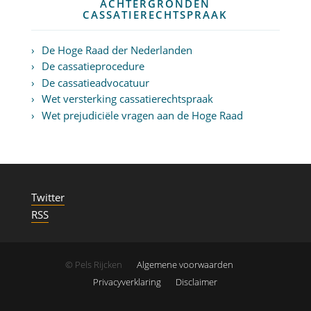
ACHTERGRONDEN
CASSATIERECHTSPRAAK
De Hoge Raad der Nederlanden
De cassatieprocedure
De cassatieadvocatuur
Wet versterking cassatierechtspraak
Wet prejudiciële vragen aan de Hoge Raad
Twitter
RSS
© Pels Rijcken
Algemene voorwaarden
Privacyverklaring
Disclaimer