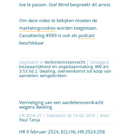
toe te passen. Giel Wind bespreekt dit arrest.
Om deze video te bekijken moeten de
marketingcookies
worden toegestaan.
Cassatievlog #089 is ook als
podcast
beschikbaar
Geplaatst in
Verbintenissenrecht
| Getagged
bezwaarlijkheid en ongedaanmaking
,
BW art.
3:53 lid 2
,
dwaling
,
overeenkomst tot koop van
aandelen
,
wilsgebreken
Vernietiging van een aandelenoverdracht
wegens dwaling
CB 2024-25 | Geplaatst op
15-02-2024
| door
Paul Tanja
HR 9 februari 2024,
ECLI:NL:HR:2024:208