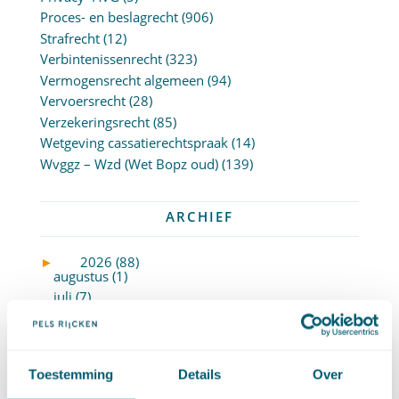
Proces- en beslagrecht
(906)
Strafrecht
(12)
Verbintenissenrecht
(323)
Vermogensrecht algemeen
(94)
Vervoersrecht
(28)
Verzekeringsrecht
(85)
Wetgeving cassatierechtspraak
(14)
Wvggz – Wzd (Wet Bopz oud)
(139)
ARCHIEF
►
2026 (88)
augustus (1)
juli (7)
juni (15)
mei (7)
april (11)
Toestemming
Details
Over
maart (17)