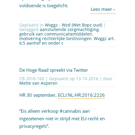
voldoende is toegelicht.
Geplaatst in
Wvggz - Wzd (Wet Bopz oud)
|
Getagged
aansluitende zorgmachtiging
,
gebruik van communicatiemiddelen
,
motivering rechterlijke beslissingen
,
Wvggz art.
6:5 aanhef en onder c
De Hoge Raad spreekt via Twitter
CB 2016-160 | Geplaatst op
13-10-2016
| door
Mette van Asperen
HR 30 september,
ECLI:NL:HR:2016:2226
“Eis alleen verkoop #cannabis aan
ingezetenen niet in strijd met EU-recht en
privacyregels”.