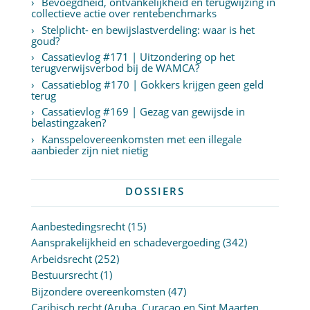
Bevoegdheid, ontvankelijkheid en terugwijzing in
collectieve actie over rentebenchmarks
Stelplicht- en bewijslastverdeling: waar is het
goud?
Cassatievlog #171 | Uitzondering op het
terugverwijsverbod bij de WAMCA?
Cassatieblog #170 | Gokkers krijgen geen geld
terug
Cassatievlog #169 | Gezag van gewijsde in
belastingzaken?
Kansspelovereenkomsten met een illegale
aanbieder zijn niet nietig
DOSSIERS
Aanbestedingsrecht
(15)
Aansprakelijkheid en schadevergoeding
(342)
Arbeidsrecht
(252)
Bestuursrecht
(1)
Bijzondere overeenkomsten
(47)
Caribisch recht (Aruba, Curaçao en Sint Maarten,