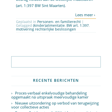
(art. 1:397 BW Sint Maarten).
Geplaatst in
Personen- en familierecht
|
Getagged
(kinder)alimentatie
,
BW art. 1:397
,
motivering rechterlijke beslissingen
Abonneer op nieuwsbrief
RECENTE BERICHTEN
Proces-verbaal enkelvoudige behandeling
opgemaakt ná uitspraak meervoudige kamer
Nieuwe uitzondering op verbod van terugwijzing
voor collectieve acties