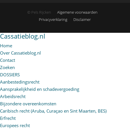
© Pels Rijcken
Algemene voorwaarden
Privacyverklaring
Disclaimer
Cassatieblog.nl
Home
Over Cassatieblog.nl
Contact
Zoeken
DOSSIERS
Aanbestedingsrecht
Aansprakelijkheid en schadevergoeding
Arbeidsrecht
Bijzondere overeenkomsten
Caribisch recht (Aruba, Curaçao en Sint Maarten, BES)
Erfrecht
Europees recht