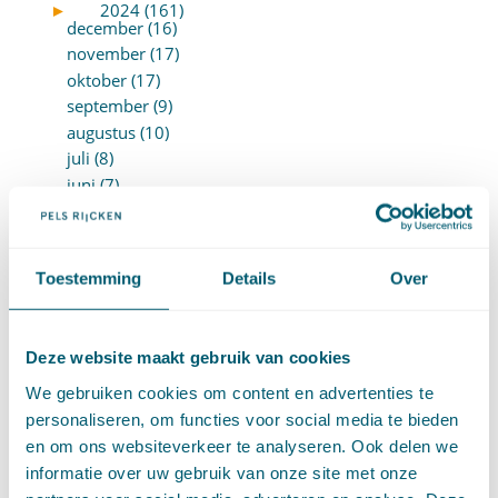
►
2024 (161)
december (16)
november (17)
oktober (17)
september (9)
augustus (10)
juli (8)
juni (7)
mei (7)
april (18)
maart (17)
Toestemming
Details
Over
februari (17)
januari (18)
►
2023 (177)
Deze website maakt gebruik van cookies
december (12)
november (16)
We gebruiken cookies om content en advertenties te
oktober (17)
personaliseren, om functies voor social media te bieden
september (14)
en om ons websiteverkeer te analyseren. Ook delen we
augustus (9)
informatie over uw gebruik van onze site met onze
juli (19)