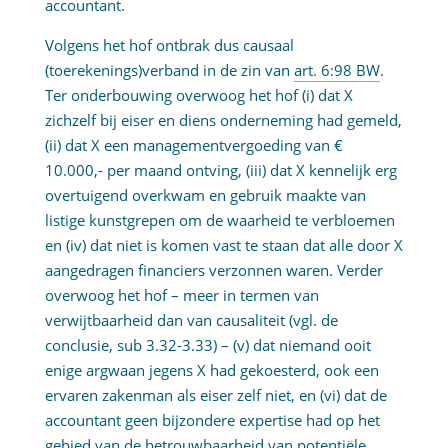
accountant.
Volgens het hof ontbrak dus causaal
(toerekenings)verband in de zin van
art. 6:98 BW
.
Ter onderbouwing overwoog het hof (i) dat X
zichzelf bij eiser en diens onderneming had gemeld,
(ii) dat X een managementvergoeding van €
10.000,- per maand ontving, (iii) dat X kennelijk erg
overtuigend overkwam en gebruik maakte van
listige kunstgrepen om de waarheid te verbloemen
en (iv) dat niet is komen vast te staan dat alle door X
aangedragen financiers verzonnen waren. Verder
overwoog het hof – meer in termen van
verwijtbaarheid dan van causaliteit (vgl. de
conclusie, sub 3.32-3.33) – (v) dat niemand ooit
enige argwaan jegens X had gekoesterd, ook een
ervaren zakenman als eiser zelf niet, en (vi) dat de
accountant geen bijzondere expertise had op het
gebied van de betrouwbaarheid van potentiële