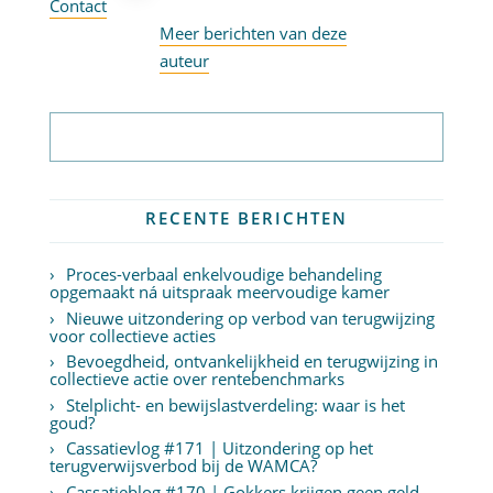
Contact
Meer berichten van deze
auteur
Abonneer op nieuwsbrief
RECENTE BERICHTEN
Proces-verbaal enkelvoudige behandeling
opgemaakt ná uitspraak meervoudige kamer
Nieuwe uitzondering op verbod van terugwijzing
voor collectieve acties
Bevoegdheid, ontvankelijkheid en terugwijzing in
collectieve actie over rentebenchmarks
Stelplicht- en bewijslastverdeling: waar is het
goud?
Cassatievlog #171 | Uitzondering op het
terugverwijsverbod bij de WAMCA?
Cassatieblog #170 | Gokkers krijgen geen geld