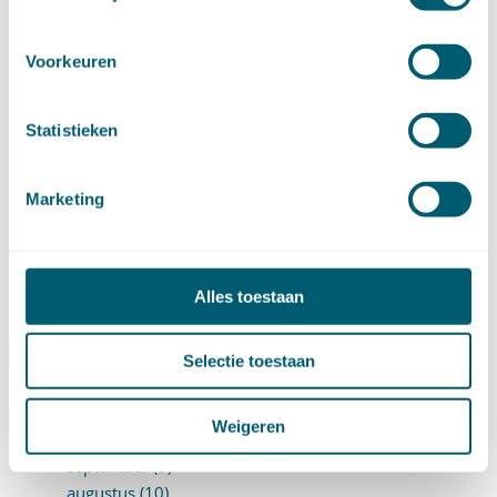
januari (14)
►
2025 (153)
december (15)
Voorkeuren
november (15)
oktober (15)
Statistieken
september (8)
augustus (6)
juli (14)
Marketing
juni (13)
mei (13)
april (15)
maart (8)
Alles toestaan
februari (16)
januari (15)
Selectie toestaan
►
2024 (161)
december (16)
november (17)
Weigeren
oktober (17)
september (9)
augustus (10)