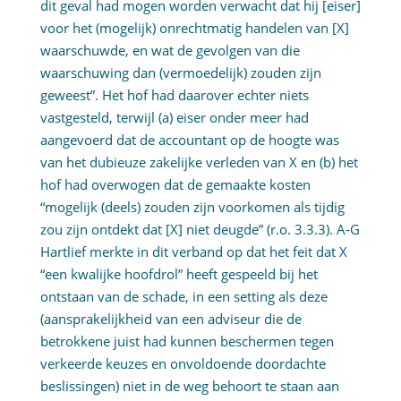
dit geval had mogen worden verwacht dat hij [eiser]
voor het (mogelijk) onrechtmatig handelen van [X]
waarschuwde, en wat de gevolgen van die
waarschuwing dan (vermoedelijk) zouden zijn
geweest”. Het hof had daarover echter niets
vastgesteld, terwijl (a) eiser onder meer had
aangevoerd dat de accountant op de hoogte was
van het dubieuze zakelijke verleden van X en (b) het
hof had overwogen dat de gemaakte kosten
“mogelijk (deels) zouden zijn voorkomen als tijdig
zou zijn ontdekt dat [X] niet deugde” (r.o. 3.3.3). A-G
Hartlief merkte in dit verband op dat het feit dat X
“een kwalijke hoofdrol” heeft gespeeld bij het
ontstaan van de schade, in een setting als deze
(aansprakelijkheid van een adviseur die de
betrokkene juist had kunnen beschermen tegen
verkeerde keuzes en onvoldoende doordachte
beslissingen) niet in de weg behoort te staan aan