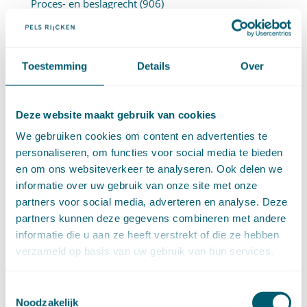
Proces- en beslagrecht
(906)
Strafrecht
(12)
Verbintenissenrecht
(323)
Vermogensrecht algemeen
(94)
Toestemming
Details
Over
Vervoersrecht
(28)
Verzekeringsrecht
(85)
Wetgeving cassatierechtspraak
(14)
Deze website maakt gebruik van cookies
Wvggz – Wzd (Wet Bopz oud)
(139)
We gebruiken cookies om content en advertenties te
personaliseren, om functies voor social media te bieden
ARCHIEF
en om ons websiteverkeer te analyseren. Ook delen we
informatie over uw gebruik van onze site met onze
►
2026 (88)
partners voor social media, adverteren en analyse. Deze
augustus (1)
juli (7)
partners kunnen deze gegevens combineren met andere
juni (15)
informatie die u aan ze heeft verstrekt of die ze hebben
mei (7)
verzameld op basis van uw gebruik van hun services.
april (11)
maart (17)
Toestemmingsselectie
februari (16)
Noodzakelijk