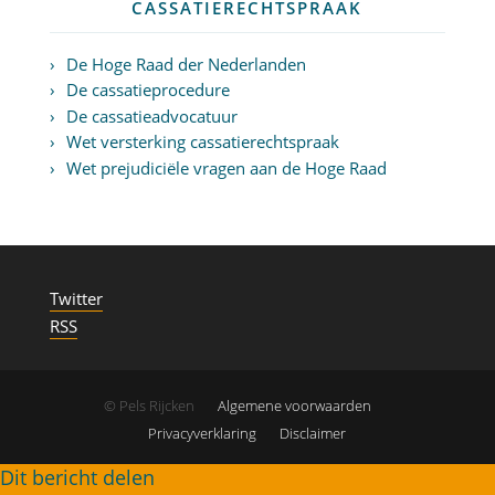
CASSATIERECHTSPRAAK
De Hoge Raad der Nederlanden
De cassatieprocedure
De cassatieadvocatuur
Wet versterking cassatierechtspraak
Wet prejudiciële vragen aan de Hoge Raad
Twitter
RSS
© Pels Rijcken
Algemene voorwaarden
Privacyverklaring
Disclaimer