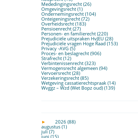
Mededingingsrecht
(26)
Omgevingsrecht
(1)
Ondernemingsrecht
(104)
Onteigeningsrecht
(72)
Overheidsrecht
(183)
Pensioenrecht
(27)
Personen- en familierecht
(220)
Prejudiciële uitspraken HvJEU
(28)
Prejudiciële vragen Hoge Raad
(153)
Privacy -AVG
(5)
Proces- en beslagrecht
(906)
Strafrecht
(12)
Verbintenissenrecht
(323)
Vermogensrecht algemeen
(94)
Vervoersrecht
(28)
Verzekeringsrecht
(85)
Wetgeving cassatierechtspraak
(14)
Wvggz – Wzd (Wet Bopz oud)
(139)
►
2026 (88)
augustus (1)
juli (7)
juni (15)