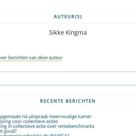
AUTEUR(S)
Sikke Kingma
eer berichten van deze auteur
Abonneer op nieuwsbrief
RECENTE BERICHTEN
 opgemaakt ná uitspraak meervoudige kamer
zing voor collectieve acties
ing in collectieve actie over rentebenchmarks
het goud?
terugverwijsverbod bij de WAMCA?