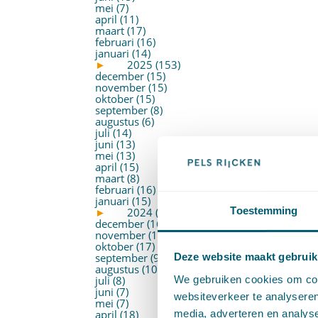
mei (7)
april (11)
maart (17)
februari (16)
januari (14)
►
2025 (153)
december (15)
november (15)
oktober (15)
september (8)
augustus (6)
juli (14)
juni (13)
mei (13)
april (15)
maart (8)
februari (16)
januari (15)
Toestemming
►
2024 (161)
december (16)
november (17)
oktober (17)
september (9)
Deze website maakt gebruik
augustus (10)
We gebruiken cookies om cont
juli (8)
juni (7)
websiteverkeer te analyseren
mei (7)
media, adverteren en analys
april (18)