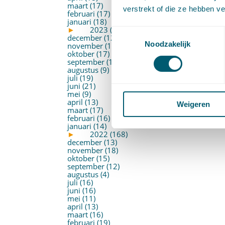
maart (17)
verstrekt of die ze hebben v
februari (17)
januari (18)
►
2023 (177)
Toestemmingsselectie
december (12)
Noodzakelijk
november (16)
oktober (17)
september (14)
augustus (9)
juli (19)
juni (21)
mei (9)
april (13)
Weigeren
maart (17)
februari (16)
januari (14)
►
2022 (168)
december (13)
november (18)
oktober (15)
september (12)
augustus (4)
juli (16)
juni (16)
mei (11)
april (13)
maart (16)
februari (19)