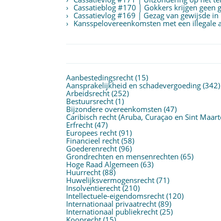
Cassatieblog #170 | Gokkers krijgen geen g
Cassatievlog #169 | Gezag van gewijsde in
Kansspelovereenkomsten met een illegale aa
Aanbestedingsrecht
(15)
Aansprakelijkheid en schadevergoeding
(342)
Arbeidsrecht
(252)
Bestuursrecht
(1)
Bijzondere overeenkomsten
(47)
Caribisch recht (Aruba, Curaçao en Sint Maart
Erfrecht
(47)
Europees recht
(91)
Financieel recht
(58)
Goederenrecht
(96)
Grondrechten en mensenrechten
(65)
Hoge Raad Algemeen
(63)
Huurrecht
(88)
Huwelijksvermogensrecht
(71)
Insolventierecht
(210)
Intellectuele-eigendomsrecht
(120)
Internationaal privaatrecht
(89)
Internationaal publiekrecht
(25)
Kooprecht
(15)