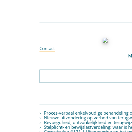
Contact
M
Proces-verbaal enkelvoudige behandeling
Nieuwe uitzondering op verbod van terugwij
Bevoegdheid, ontvankelijkheid en terugwijz
Stelplicht- en bewijslastverdeling: waar is 
Cassatievlog #171 | Uitzondering op het 