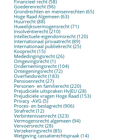
Financieel recht
(58)
Goederenrecht
(96)
Grondrechten en mensenrechten
(65)
Hoge Raad Algemeen
(63)
Huurrecht
(88)
Huwelijksvermogensrecht
(71)
Insolventierecht
(210)
Intellectuele-eigendomsrecht
(120)
Internationaal privaatrecht
(89)
Internationaal publiekrecht
(25)
Kooprecht
(15)
Mededingingsrecht
(26)
Omgevingsrecht
(1)
Ondernemingsrecht
(104)
Onteigeningsrecht
(72)
Overheidsrecht
(183)
Pensioenrecht
(27)
Personen- en familierecht
(220)
Prejudiciële uitspraken HvJEU
(28)
Prejudiciële vragen Hoge Raad
(153)
Privacy -AVG
(5)
Proces- en beslagrecht
(906)
Strafrecht
(12)
Verbintenissenrecht
(323)
Vermogensrecht algemeen
(94)
Vervoersrecht
(28)
Verzekeringsrecht
(85)
Wetgeving cassatierechtspraak
(14)