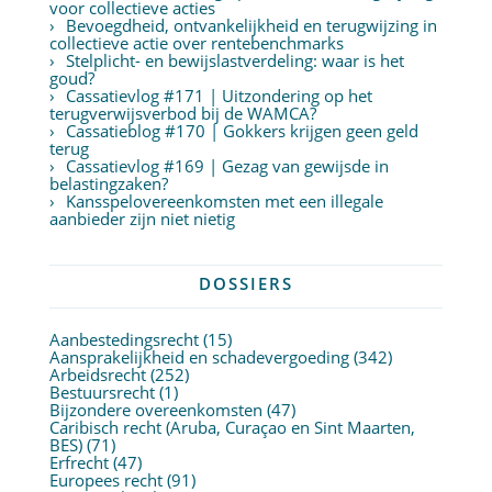
voor collectieve acties
Bevoegdheid, ontvankelijkheid en terugwijzing in
collectieve actie over rentebenchmarks
Stelplicht- en bewijslastverdeling: waar is het
goud?
Cassatievlog #171 | Uitzondering op het
terugverwijsverbod bij de WAMCA?
Cassatieblog #170 | Gokkers krijgen geen geld
terug
Cassatievlog #169 | Gezag van gewijsde in
belastingzaken?
Kansspelovereenkomsten met een illegale
aanbieder zijn niet nietig
DOSSIERS
Aanbestedingsrecht
(15)
Aansprakelijkheid en schadevergoeding
(342)
Arbeidsrecht
(252)
Bestuursrecht
(1)
Bijzondere overeenkomsten
(47)
Caribisch recht (Aruba, Curaçao en Sint Maarten,
BES)
(71)
Erfrecht
(47)
Europees recht
(91)