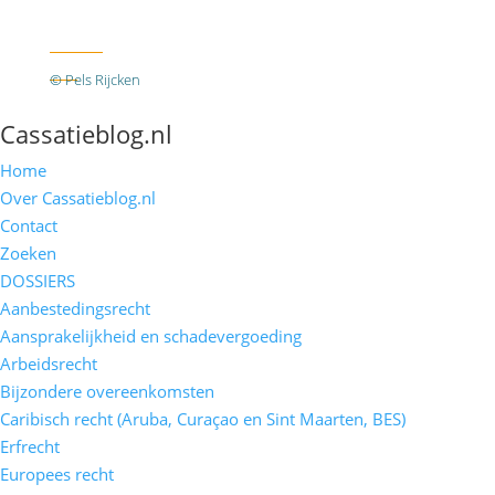
Twitter
RSS
© Pels Rijcken
Algemene voorwaarden
Privacyverklaring
Disclaimer
Cassatieblog.nl
Home
Over Cassatieblog.nl
Contact
Zoeken
DOSSIERS
Aanbestedingsrecht
Aansprakelijkheid en schadevergoeding
Arbeidsrecht
Bijzondere overeenkomsten
Caribisch recht (Aruba, Curaçao en Sint Maarten, BES)
Erfrecht
Europees recht