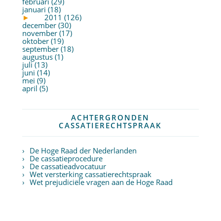
februari (29)
januari (18)
►
2011 (126)
december (30)
november (17)
oktober (19)
september (18)
augustus (1)
juli (13)
juni (14)
mei (9)
april (5)
ACHTERGRONDEN
CASSATIERECHTSPRAAK
De Hoge Raad der Nederlanden
De cassatieprocedure
De cassatieadvocatuur
Wet versterking cassatierechtspraak
Wet prejudiciële vragen aan de Hoge Raad