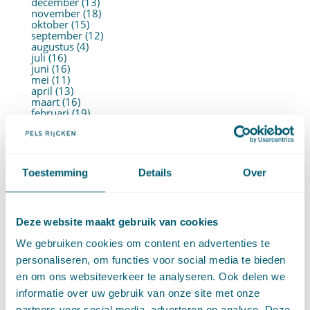
december (13)
november (18)
oktober (15)
september (12)
augustus (4)
juli (16)
juni (16)
mei (11)
april (13)
maart (16)
februari (19)
januari (15)
►
2021 (123)
december (15)
november (9)
oktober (13)
Toestemming
Details
Over
september (4)
augustus (7)
juli (4)
juni (14)
Deze website maakt gebruik van cookies
mei (6)
april (11)
We gebruiken cookies om content en advertenties te
maart (14)
februari (11)
personaliseren, om functies voor social media te bieden
januari (15)
en om ons websiteverkeer te analyseren. Ook delen we
►
2020 (154)
december (6)
informatie over uw gebruik van onze site met onze
november (14)
partners voor social media, adverteren en analyse. Deze