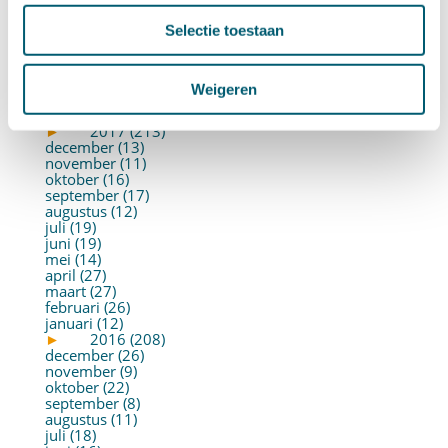
augustus (2)
juli (26)
Selectie toestaan
juni (21)
mei (19)
april (22)
maart (10)
Weigeren
februari (14)
januari (30)
►
2017 (213)
december (13)
november (11)
oktober (16)
september (17)
augustus (12)
juli (19)
juni (19)
mei (14)
april (27)
maart (27)
februari (26)
januari (12)
►
2016 (208)
december (26)
november (9)
oktober (22)
september (8)
augustus (11)
juli (18)