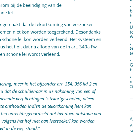
rom bij de beëindiging van de
b
ne lei.
h
jk gemaakt dat de tekortkoming van verzoeker
U
blemen niet kon worden toegerekend. Desondanks
t
W
n schone lei kon worden verleend. Het systeem en
us het hof, dat na afloop van de in art. 349a Fw
G
t
en schone lei wordt verleend.
G
b
m
sanering, meer in het bijzonder
art. 354
,
356 lid 2
en
z
eid dat de schuldenaar in de nakoming van een of
oeiende verplichtingen is tekortgeschoten, alleen
 te onthouden indien de tekortkoming hem kan
 ten onrechte geoordeeld dat het doen ontstaan van
A
 volgens het hof niet aan [verzoeker] kon worden
A
ei” in de weg stond.”
s