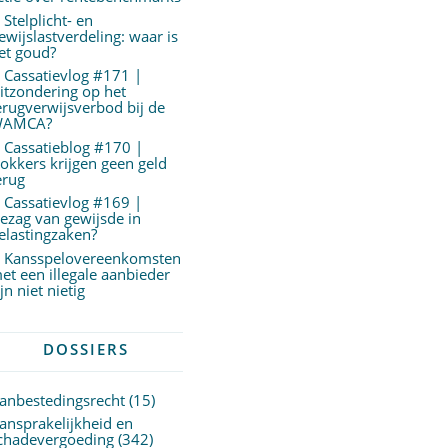
Stelplicht- en
ewijslastverdeling: waar is
et goud?
Cassatievlog #171 |
itzondering op het
erugverwijsverbod bij de
AMCA?
Cassatieblog #170 |
okkers krijgen geen geld
erug
Cassatievlog #169 |
ezag van gewijsde in
elastingzaken?
Kansspelovereenkomsten
et een illegale aanbieder
ijn niet nietig
DOSSIERS
anbestedingsrecht
(15)
ansprakelijkheid en
chadevergoeding
(342)