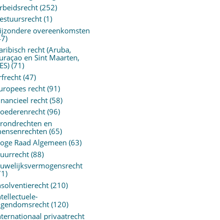
rbeidsrecht
(252)
estuursrecht
(1)
ijzondere overeenkomsten
47)
aribisch recht (Aruba,
uraçao en Sint Maarten,
ES)
(71)
rfrecht
(47)
uropees recht
(91)
inancieel recht
(58)
oederenrecht
(96)
rondrechten en
ensenrechten
(65)
oge Raad Algemeen
(63)
uurrecht
(88)
uwelijksvermogensrecht
71)
nsolventierecht
(210)
ntellectuele-
igendomsrecht
(120)
nternationaal privaatrecht