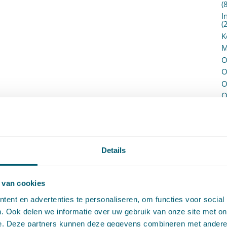
(
I
(
K
M
O
O
O
O
P
P
(
P
H
Details
P
R
P
 van cookies
P
ent en advertenties te personaliseren, om functies voor social
S
. Ook delen we informatie over uw gebruik van onze site met on
V
e. Deze partners kunnen deze gegevens combineren met andere i
V