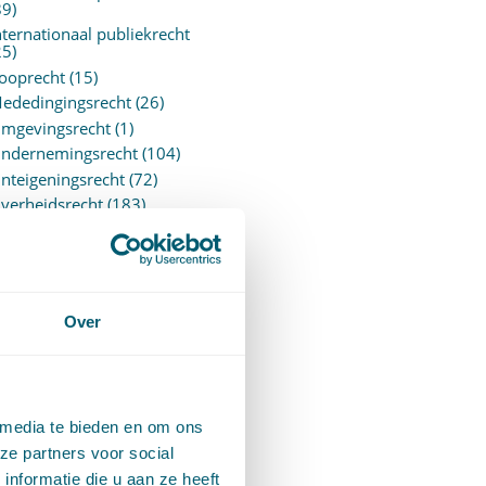
89)
nternationaal publiekrecht
25)
ooprecht
(15)
ededingingsrecht
(26)
mgevingsrecht
(1)
ndernemingsrecht
(104)
nteigeningsrecht
(72)
verheidsrecht
(183)
ensioenrecht
(27)
ersonen- en familierecht
220)
rejudiciële uitspraken
vJEU
(28)
Over
rejudiciële vragen Hoge
aad
(153)
rivacy -AVG
(5)
roces- en beslagrecht
(906)
 media te bieden en om ons
trafrecht
(12)
ze partners voor social
erbintenissenrecht
(323)
nformatie die u aan ze heeft
ermogensrecht algemeen