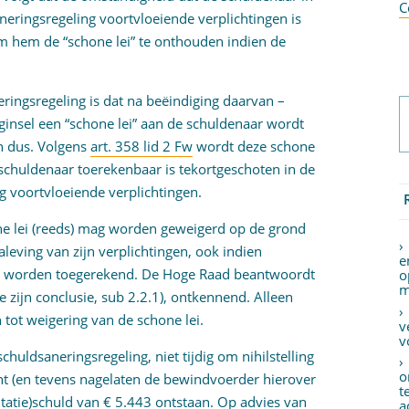
C
eringsregeling voortvloeiende verplichtingen is
m hem de “schone lei” te onthouden indien de
ringsregeling is dat na beëindiging daarvan –
eginsel een “schone lei” aan de schuldenaar wordt
en dus. Volgens
art. 358 lid 2 Fw
wordt deze schone
e schuldenaar toerekenbaar is tekortgeschoten in de
g voortvloeiende verplichtingen.
one lei (reeds) mag worden geweigerd op de grond
aleving van zijn verplichtingen, ook indien
e
an worden toegerekend. De Hoge Raad beantwoordt
o
m
 zijn conclusie, sub 2.2.1), ontkennend. Alleen
 tot weigering van de schone lei.
v
v
huldsaneringsregeling, niet tijdig om nihilstelling
o
ht (en tevens nagelaten de bewindvoerder hierover
t
tatie)schuld van € 5.443 ontstaan. Op advies van
a