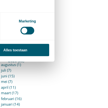
94)
ervoersrecht
(28)
erzekeringsrecht
(85)
etgeving
Marketing
assatierechtspraak
(14)
vggz – Wzd (Wet Bopz
ud)
(139)
ARCHIEF
Alles toestaan
►
2026 (88)
augustus (1)
juli (7)
juni (15)
mei (7)
april (11)
maart (17)
februari (16)
januari (14)