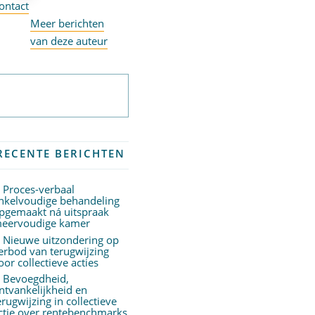
ontact
Meer berichten
van deze auteur
Abonneer op
nieuwsbrief
RECENTE BERICHTEN
Proces-verbaal
nkelvoudige behandeling
pgemaakt ná uitspraak
eervoudige kamer
Nieuwe uitzondering op
erbod van terugwijzing
oor collectieve acties
Bevoegdheid,
ntvankelijkheid en
erugwijzing in collectieve
ctie over rentebenchmarks