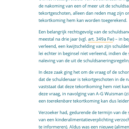
de nakoming van een of meer uit de schuldsan
tekortgeschoten, alleen dan reden mag zijn o
tekortkoming hem kan worden toegerekend.
Een belangrijk rechtsgevolg van de schuldsane
meestal na drie jaar (vgl.
art. 349a Fw
) – in b
verleend, een kwijtschelding van zijn schuld
lei echter in beginsel níet verleend, indien d
naleving van de uit de schuldsaneringsregelin
In deze zaak ging het om de vraag of de sch
dat de schuldenaar is tekortgeschoten in de n
vaststaat dat deze tekortkoming hem niet k
deze vraag, in navolging van A-G Wuisman (zie
een
toerekenbare
tekortkoming kan dus leiden
Verzoeker had, gedurende de termijn van de sc
van een kinderalimentatieverplichting verzoc
te informeren). Aldus was een nieuwe (alimen