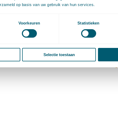
(
erzameld op basis van uw gebruik van hun services.
V
V
W
Voorkeuren
Statistieken
c
W
o
Selectie toestaan