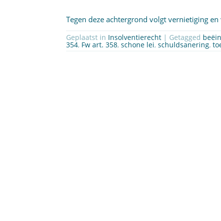
Tegen deze achtergrond volgt vernietiging en 
Geplaatst in
Insolventierecht
| Getagged
beëin
354
,
Fw art. 358
,
schone lei
,
schuldsanering
,
to