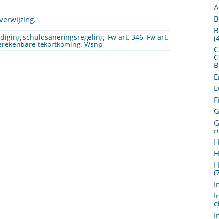
A
B
verwijzing.
B
diging schuldsaneringsregeling
,
Fw art. 346
,
Fw art.
(
erekenbare tekortkoming
,
Wsnp
C
C
B
E
E
F
G
G
m
H
H
H
(
I
I
e
I