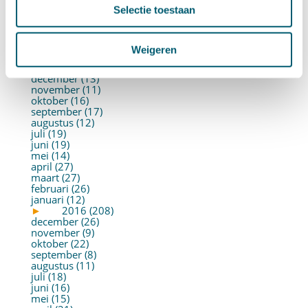
juni (21)
Selectie toestaan
mei (19)
april (22)
maart (10)
februari (14)
Weigeren
januari (30)
►
2017 (213)
december (13)
november (11)
oktober (16)
september (17)
augustus (12)
juli (19)
juni (19)
mei (14)
april (27)
maart (27)
februari (26)
januari (12)
►
2016 (208)
december (26)
november (9)
oktober (22)
september (8)
augustus (11)
juli (18)
juni (16)
mei (15)