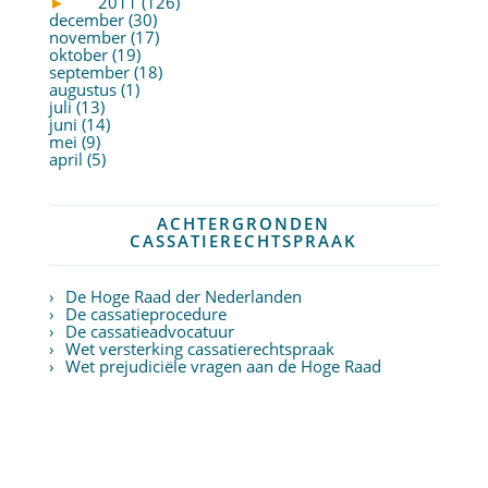
►
2011 (126)
december (30)
november (17)
oktober (19)
september (18)
augustus (1)
juli (13)
juni (14)
mei (9)
april (5)
ACHTERGRONDEN
CASSATIERECHTSPRAAK
De Hoge Raad der Nederlanden
De cassatieprocedure
De cassatieadvocatuur
Wet versterking cassatierechtspraak
Wet prejudiciële vragen aan de Hoge Raad