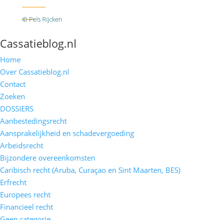
Twitter
RSS
© Pels Rijcken
Algemene voorwaarden
Privacyverklaring
Disclaimer
Cassatieblog.nl
Home
Over Cassatieblog.nl
Contact
Zoeken
DOSSIERS
Aanbestedingsrecht
Aansprakelijkheid en schadevergoeding
Arbeidsrecht
Bijzondere overeenkomsten
Caribisch recht (Aruba, Curaçao en Sint Maarten, BES)
Erfrecht
Europees recht
Financieel recht
Geen categorie