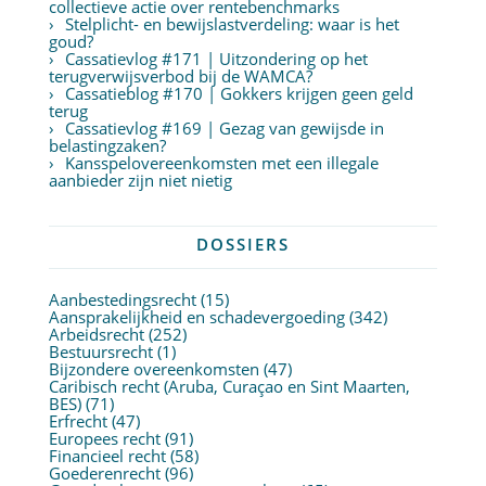
collectieve actie over rentebenchmarks
Stelplicht- en bewijslastverdeling: waar is het
goud?
Cassatievlog #171 | Uitzondering op het
terugverwijsverbod bij de WAMCA?
Cassatieblog #170 | Gokkers krijgen geen geld
terug
Cassatievlog #169 | Gezag van gewijsde in
belastingzaken?
Kansspelovereenkomsten met een illegale
aanbieder zijn niet nietig
DOSSIERS
Aanbestedingsrecht
(15)
Aansprakelijkheid en schadevergoeding
(342)
Arbeidsrecht
(252)
Bestuursrecht
(1)
Bijzondere overeenkomsten
(47)
Caribisch recht (Aruba, Curaçao en Sint Maarten,
BES)
(71)
Erfrecht
(47)
Europees recht
(91)
Financieel recht
(58)
Goederenrecht
(96)