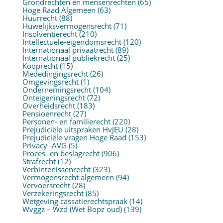
Grondrechten en mensenrechten
(65)
Hoge Raad Algemeen
(63)
Huurrecht
(88)
Huwelijksvermogensrecht
(71)
Insolventierecht
(210)
Intellectuele-eigendomsrecht
(120)
Internationaal privaatrecht
(89)
Internationaal publiekrecht
(25)
Kooprecht
(15)
Mededingingsrecht
(26)
Omgevingsrecht
(1)
Ondernemingsrecht
(104)
Onteigeningsrecht
(72)
Overheidsrecht
(183)
Pensioenrecht
(27)
Personen- en familierecht
(220)
Prejudiciële uitspraken HvJEU
(28)
Prejudiciële vragen Hoge Raad
(153)
Privacy -AVG
(5)
Proces- en beslagrecht
(906)
Strafrecht
(12)
Verbintenissenrecht
(323)
Vermogensrecht algemeen
(94)
Vervoersrecht
(28)
Verzekeringsrecht
(85)
Wetgeving cassatierechtspraak
(14)
Wvggz – Wzd (Wet Bopz oud)
(139)