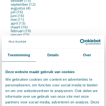
oktober (15)
september (12)
augustus (4)
juli (16)
juni (16)
mei (11)
april (13)
maart (16)
februari (19)
januari (15)
►
2021 (123)
december (15)
november (9)
oktober (13)
september (4)
Toestemming
Details
Over
augustus (7)
juli (4)
juni (14)
mei (6)
Deze website maakt gebruik van cookies
april (11)
maart (14)
We gebruiken cookies om content en advertenties te
februari (11)
januari (15)
personaliseren, om functies voor social media te bieden
►
2020 (154)
en om ons websiteverkeer te analyseren. Ook delen we
december (6)
november (14)
informatie over uw gebruik van onze site met onze
oktober (14)
partners voor social media, adverteren en analyse. Deze
september (8)