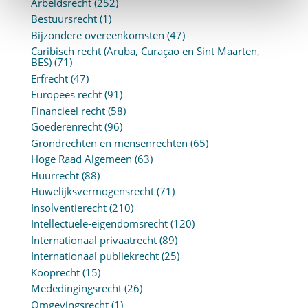
Arbeidsrecht
(252)
Bestuursrecht
(1)
Bijzondere overeenkomsten
(47)
Caribisch recht (Aruba, Curaçao en Sint Maarten,
BES)
(71)
Erfrecht
(47)
Europees recht
(91)
Financieel recht
(58)
Goederenrecht
(96)
Grondrechten en mensenrechten
(65)
Hoge Raad Algemeen
(63)
Huurrecht
(88)
Huwelijksvermogensrecht
(71)
Insolventierecht
(210)
Intellectuele-eigendomsrecht
(120)
Internationaal privaatrecht
(89)
Internationaal publiekrecht
(25)
Kooprecht
(15)
Mededingingsrecht
(26)
Omgevingsrecht
(1)