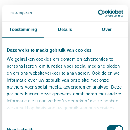
AUTEUR(S)
Toestemming
Details
Over
Femke Ruitenbeek
Deze website maakt gebruik van cookies
We gebruiken cookies om content en advertenties te
Contact
personaliseren, om functies voor social media te bieden
Meer berichten van deze
en om ons websiteverkeer te analyseren. Ook delen we
auteur
informatie over uw gebruik van onze site met onze
partners voor social media, adverteren en analyse. Deze
partners kunnen deze gegevens combineren met andere
Abonneer op nieuwsbrief
informatie die u aan ze heeft verstrekt of die ze hebben
verzameld op basis van uw gebruik van hun services.
RECENTE BERICHTEN
Toestemmingsselectie
Noodzakelijk