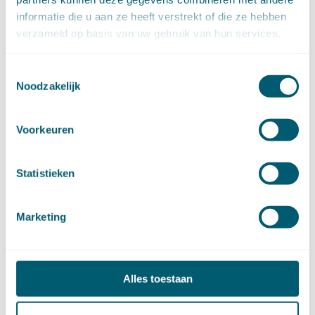
juli (20)
juni (14)
informatie die u aan ze heeft verstrekt of die ze hebben
mei (12)
verzameld op basis van uw gebruik van hun services.
april (20)
maart (15)
februari (12)
januari (17)
Toestemmingsselectie
►
2019 (147)
Noodzakelijk
december (8)
november (8)
oktober (13)
september (8)
Voorkeuren
augustus (10)
juli (10)
juni (10)
mei (14)
Statistieken
april (18)
maart (10)
februari (14)
januari (24)
Marketing
►
2018 (205)
december (14)
november (16)
oktober (24)
september (7)
Alles toestaan
augustus (2)
juli (26)
juni (21)