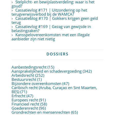
Stelplicht- en bewijslastverdeling: waar is het
goud?
Cassatievlog #171 | Uitzondering op het
terugverwijsverbod bij de WAMCA?
Cassatieblog #170 | Gokkers krijgen geen geld
terug
Cassatievlog #169 | Gezag van gewijsde in
belastingzaken?
Kansspelovereenkomsten met een illegale
aanbieder zijn niet nietig
DOSSIERS
Aanbestedingsrecht
(15)
Aansprakelijkheid en schadevergoeding
(342)
Arbeidsrecht
(252)
Bestuursrecht
(1)
Bijzondere overeenkomsten
(47)
Caribisch recht (Aruba, Curaçao en Sint Maarten,
BES)
(71)
Erfrecht
(47)
Europees recht
(91)
Financieel recht
(58)
Goederenrecht
(96)
Grondrechten en mensenrechten
(65)