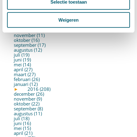
mei (19)
Selectie toestaan
april (22)
maart (10)
februari (14)
Weigeren
januari (30)
►
2017 (213)
december (13)
november (11)
oktober (16)
september (17)
augustus (12)
juli (19)
juni (19)
mei (14)
april (27)
maart (27)
februari (26)
januari (12)
►
2016 (208)
december (26)
november (9)
oktober (22)
september (8)
augustus (11)
juli (18)
juni (16)
mei (15)
april (21)