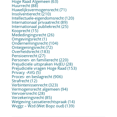
Hoge Raad Algemeen
(63)
Huurrecht
(88)
Huwelijksvermogensrecht
(71)
Insolventierecht
(210)
Intellectuele-eigendomsrecht
(120)
Internationaal privaatrecht
(89)
Internationaal publiekrecht
(25)
Kooprecht
(15)
Mededingingsrecht
(26)
Omgevingsrecht
(1)
Ondernemingsrecht
(104)
Onteigeningsrecht
(72)
Overheidsrecht
(183)
Pensioenrecht
(27)
Personen- en familierecht
(220)
Prejudiciële uitspraken HvJEU
(28)
Prejudiciële vragen Hoge Raad
(153)
Privacy -AVG
(5)
Proces- en beslagrecht
(906)
Strafrecht
(12)
Verbintenissenrecht
(323)
Vermogensrecht algemeen
(94)
Vervoersrecht
(28)
Verzekeringsrecht
(85)
Wetgeving cassatierechtspraak
(14)
Wvggz – Wzd (Wet Bopz oud)
(139)