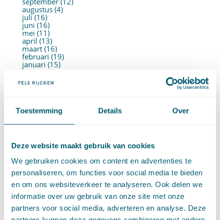
september (12)
augustus (4)
juli (16)
juni (16)
mei (11)
april (13)
maart (16)
februari (19)
januari (15)
►
2021 (123)
december (15)
november (9)
oktober (13)
september (4)
Toestemming
Details
Over
augustus (7)
juli (4)
juni (14)
mei (6)
april (11)
Deze website maakt gebruik van cookies
maart (14)
februari (11)
We gebruiken cookies om content en advertenties te
januari (15)
personaliseren, om functies voor social media te bieden
►
2020 (154)
december (6)
en om ons websiteverkeer te analyseren. Ook delen we
november (14)
informatie over uw gebruik van onze site met onze
oktober (14)
september (8)
partners voor social media, adverteren en analyse. Deze
augustus (2)
partners kunnen deze gegevens combineren met andere