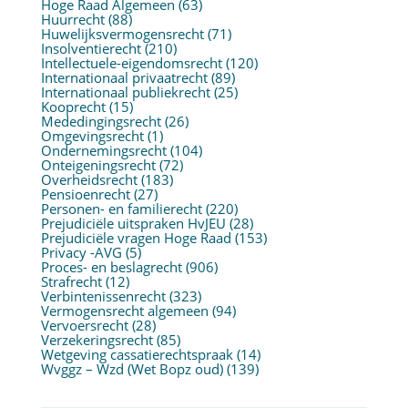
Hoge Raad Algemeen
(63)
Huurrecht
(88)
Huwelijksvermogensrecht
(71)
Insolventierecht
(210)
Intellectuele-eigendomsrecht
(120)
Internationaal privaatrecht
(89)
Internationaal publiekrecht
(25)
Kooprecht
(15)
Mededingingsrecht
(26)
Omgevingsrecht
(1)
Ondernemingsrecht
(104)
Onteigeningsrecht
(72)
Overheidsrecht
(183)
Pensioenrecht
(27)
Personen- en familierecht
(220)
Prejudiciële uitspraken HvJEU
(28)
Prejudiciële vragen Hoge Raad
(153)
Privacy -AVG
(5)
Proces- en beslagrecht
(906)
Strafrecht
(12)
Verbintenissenrecht
(323)
Vermogensrecht algemeen
(94)
Vervoersrecht
(28)
Verzekeringsrecht
(85)
Wetgeving cassatierechtspraak
(14)
Wvggz – Wzd (Wet Bopz oud)
(139)