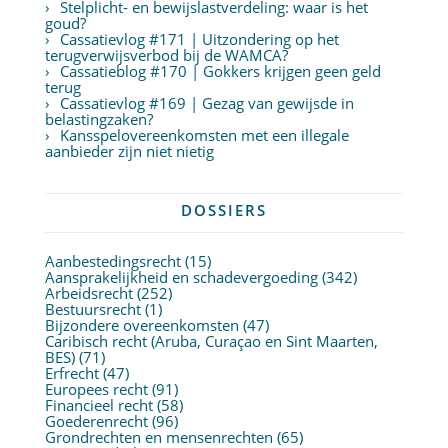
Stelplicht- en bewijslastverdeling: waar is het
goud?
Cassatievlog #171 | Uitzondering op het
terugverwijsverbod bij de WAMCA?
Cassatieblog #170 | Gokkers krijgen geen geld
terug
Cassatievlog #169 | Gezag van gewijsde in
belastingzaken?
Kansspelovereenkomsten met een illegale
aanbieder zijn niet nietig
DOSSIERS
Aanbestedingsrecht
(15)
Aansprakelijkheid en schadevergoeding
(342)
Arbeidsrecht
(252)
Bestuursrecht
(1)
Bijzondere overeenkomsten
(47)
Caribisch recht (Aruba, Curaçao en Sint Maarten,
BES)
(71)
Erfrecht
(47)
Europees recht
(91)
Financieel recht
(58)
Goederenrecht
(96)
Grondrechten en mensenrechten
(65)