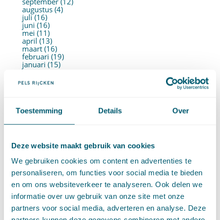
september (12)
augustus (4)
juli (16)
juni (16)
mei (11)
april (13)
maart (16)
februari (19)
januari (15)
►
2021 (123)
december (15)
november (9)
oktober (13)
september (4)
Toestemming
Details
Over
augustus (7)
juli (4)
juni (14)
mei (6)
april (11)
Deze website maakt gebruik van cookies
maart (14)
februari (11)
We gebruiken cookies om content en advertenties te
januari (15)
personaliseren, om functies voor social media te bieden
►
2020 (154)
december (6)
en om ons websiteverkeer te analyseren. Ook delen we
november (14)
informatie over uw gebruik van onze site met onze
oktober (14)
september (8)
partners voor social media, adverteren en analyse. Deze
augustus (2)
partners kunnen deze gegevens combineren met andere