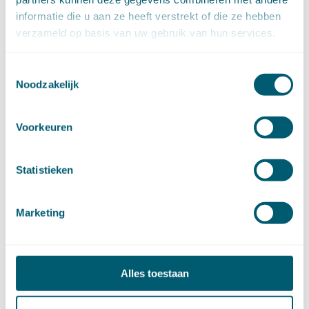
juli (20)
juni (14)
informatie die u aan ze heeft verstrekt of die ze hebben
mei (12)
verzameld op basis van uw gebruik van hun services.
april (20)
maart (15)
februari (12)
januari (17)
Toestemmingsselectie
►
2019 (147)
Noodzakelijk
december (8)
november (8)
oktober (13)
september (8)
Voorkeuren
augustus (10)
juli (10)
juni (10)
mei (14)
Statistieken
april (18)
maart (10)
februari (14)
januari (24)
Marketing
►
2018 (205)
december (14)
november (16)
oktober (24)
september (7)
Alles toestaan
augustus (2)
juli (26)
juni (21)