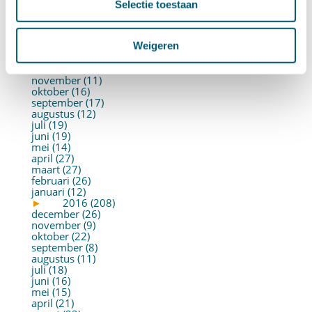
mei (19)
Selectie toestaan
april (22)
maart (10)
februari (14)
Weigeren
januari (30)
►
2017 (213)
december (13)
november (11)
oktober (16)
september (17)
augustus (12)
juli (19)
juni (19)
mei (14)
april (27)
maart (27)
februari (26)
januari (12)
►
2016 (208)
december (26)
november (9)
oktober (22)
september (8)
augustus (11)
juli (18)
juni (16)
mei (15)
april (21)