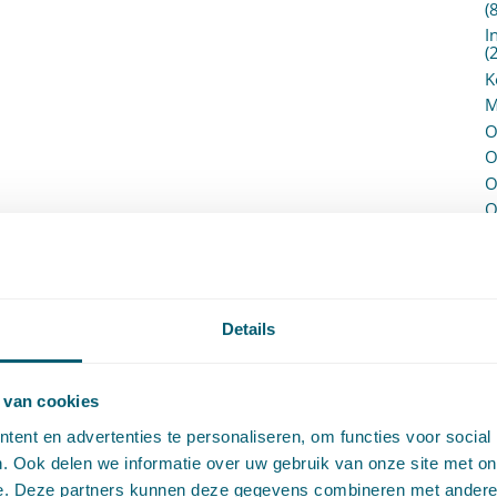
(
I
(
K
M
O
O
O
O
P
P
(
P
H
Details
P
R
P
 van cookies
P
ent en advertenties te personaliseren, om functies voor social
S
. Ook delen we informatie over uw gebruik van onze site met on
V
e. Deze partners kunnen deze gegevens combineren met andere i
V