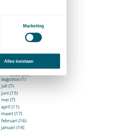
94)
ervoersrecht
(28)
erzekeringsrecht
(85)
etgeving
Marketing
assatierechtspraak
(14)
vggz – Wzd (Wet Bopz
ud)
(139)
ARCHIEF
Alles toestaan
►
2026 (88)
augustus (1)
juli (7)
juni (15)
mei (7)
april (11)
maart (17)
februari (16)
januari (14)