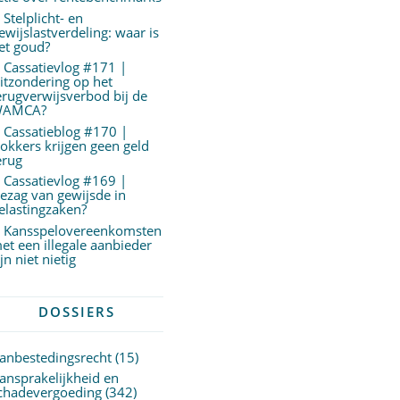
Stelplicht- en
ewijslastverdeling: waar is
et goud?
Cassatievlog #171 |
itzondering op het
erugverwijsverbod bij de
AMCA?
Cassatieblog #170 |
okkers krijgen geen geld
erug
Cassatievlog #169 |
ezag van gewijsde in
elastingzaken?
Kansspelovereenkomsten
et een illegale aanbieder
ijn niet nietig
DOSSIERS
anbestedingsrecht
(15)
ansprakelijkheid en
chadevergoeding
(342)