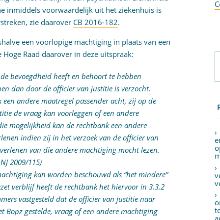
C
 inmiddels voorwaardelijk uit het ziekenhuis is
rstreken, zie daarover
CB 2016-182
.
shalve een voorlopige machtiging in plaats van een
de Hoge Raad daarover in deze uitspraak:
t de bevoegdheid heeft en behoort te hebben
 dan door de officier van justitie is verzocht.
 een andere maatregel passender acht, zij op de
stitie de vraag kan voorleggen of een andere
 die mogelijkheid kan de rechtbank een andere
enen indien zij in het verzoek van de officier van
e
o
et verlenen van die andere machtiging mocht lezen.
m
 NJ 2009/115)
 machtiging kan worden beschouwd als “het mindere”
v
v
et verblijf heeft de rechtbank het hiervoor in 3.3.2
rs vastgesteld dat de officier van justitie naar
o
t
et Bopz gestelde, vraag of een andere machtiging
a