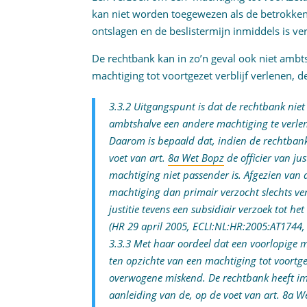
kan niet worden toegewezen als de betrokkene
ontslagen en de beslistermijn inmiddels is ve
De rechtbank kan in zo’n geval ook niet ambt
machtiging tot voortgezet verblijf verlenen, 
3.3.2 Uitgangspunt is dat de rechtbank nie
ambtshalve een andere machtiging te verlenen
Daarom is bepaald dat, indien de rechtbank
voet van art.
8a Wet Bopz
de officier van ju
machtiging niet passender is. Afgezien van
machtiging dan primair verzocht slechts verl
justitie tevens een subsidiair verzoek tot h
(HR 29 april 2005, ECLI:NL:HR:2005:AT1744,
3.3.3 Met haar oordeel dat een voorlopige
ten opzichte van een machtiging tot voortgez
overwogene miskend. De rechtbank heeft imme
aanleiding van de, op de voet van art. 8a W