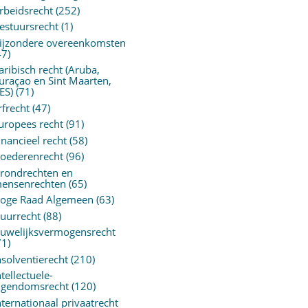
rbeidsrecht
(252)
estuursrecht
(1)
ijzondere overeenkomsten
47)
aribisch recht (Aruba,
uraçao en Sint Maarten,
ES)
(71)
rfrecht
(47)
uropees recht
(91)
inancieel recht
(58)
oederenrecht
(96)
rondrechten en
ensenrechten
(65)
oge Raad Algemeen
(63)
uurrecht
(88)
uwelijksvermogensrecht
71)
nsolventierecht
(210)
ntellectuele-
igendomsrecht
(120)
nternationaal privaatrecht