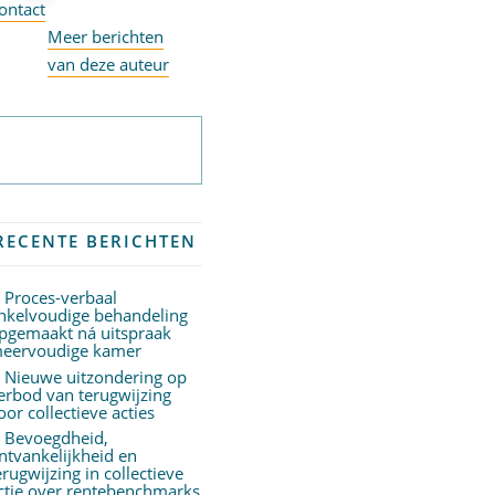
ontact
Meer berichten
van deze auteur
Abonneer op
nieuwsbrief
RECENTE BERICHTEN
Proces-verbaal
nkelvoudige behandeling
pgemaakt ná uitspraak
eervoudige kamer
Nieuwe uitzondering op
erbod van terugwijzing
oor collectieve acties
Bevoegdheid,
ntvankelijkheid en
erugwijzing in collectieve
ctie over rentebenchmarks