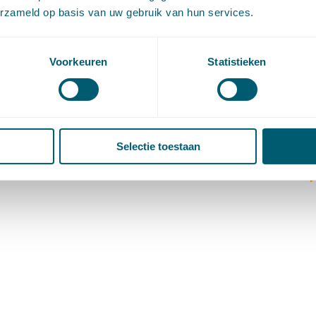
(
erzameld op basis van uw gebruik van hun services.
V
V
W
Voorkeuren
Statistieken
c
W
o
Selectie toestaan