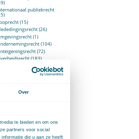
89)
nternationaal publiekrecht
25)
ooprecht
(15)
ededingingsrecht
(26)
mgevingsrecht
(1)
ndernemingsrecht
(104)
nteigeningsrecht
(72)
verheidsrecht
(183)
ensioenrecht
(27)
ersonen- en familierecht
220)
rejudiciële uitspraken
vJEU
(28)
Over
rejudiciële vragen Hoge
aad
(153)
rivacy -AVG
(5)
roces- en beslagrecht
(906)
 media te bieden en om ons
trafrecht
(12)
ze partners voor social
erbintenissenrecht
(323)
nformatie die u aan ze heeft
ermogensrecht algemeen