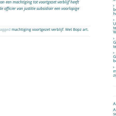
van een machtiging tot voortgezet verblijf heeft
e officier van justitie subsidiair een voorlopige
b
h
U
t
tagged
machtiging voortgezet verblijf
,
Wet Bopz art.
W
G
t
G
b
m
z
A
A
s