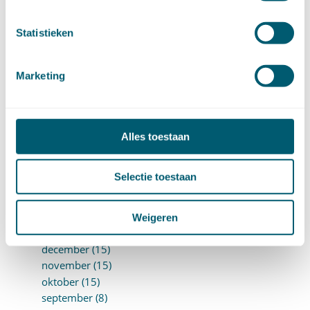
Wetgeving cassatierechtspraak
(14)
Wvggz – Wzd (Wet Bopz oud)
(139)
Statistieken
ARCHIEF
Marketing
►
2026 (88)
augustus (1)
juli (7)
Alles toestaan
juni (15)
mei (7)
april (11)
Selectie toestaan
maart (17)
februari (16)
Weigeren
januari (14)
►
2025 (153)
december (15)
november (15)
oktober (15)
september (8)