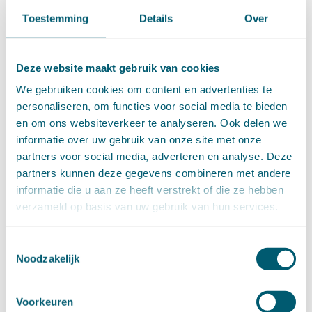
Internationaal privaatrecht
(89)
Toestemming
Details
Over
Internationaal publiekrecht
(25)
Kooprecht
(15)
Mededingingsrecht
(26)
Deze website maakt gebruik van cookies
Omgevingsrecht
(1)
Ondernemingsrecht
(104)
We gebruiken cookies om content en advertenties te
Onteigeningsrecht
(72)
personaliseren, om functies voor social media te bieden
Overheidsrecht
(183)
en om ons websiteverkeer te analyseren. Ook delen we
Pensioenrecht
(27)
informatie over uw gebruik van onze site met onze
Personen- en familierecht
(220)
partners voor social media, adverteren en analyse. Deze
Prejudiciële uitspraken HvJEU
(28)
partners kunnen deze gegevens combineren met andere
Prejudiciële vragen Hoge Raad
(153)
informatie die u aan ze heeft verstrekt of die ze hebben
Privacy -AVG
(5)
verzameld op basis van uw gebruik van hun services.
Proces- en beslagrecht
(906)
Strafrecht
(12)
Toestemmingsselectie
Verbintenissenrecht
(323)
Noodzakelijk
Vermogensrecht algemeen
(94)
Vervoersrecht
(28)
Verzekeringsrecht
(85)
Voorkeuren