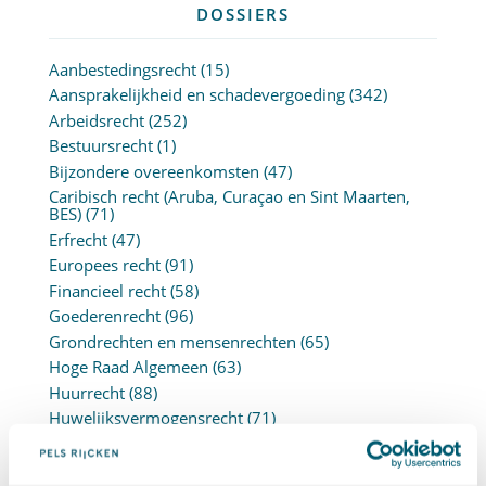
DOSSIERS
Aanbestedingsrecht
(15)
Aansprakelijkheid en schadevergoeding
(342)
Arbeidsrecht
(252)
Bestuursrecht
(1)
Bijzondere overeenkomsten
(47)
Caribisch recht (Aruba, Curaçao en Sint Maarten,
BES)
(71)
Erfrecht
(47)
Europees recht
(91)
Financieel recht
(58)
Goederenrecht
(96)
Grondrechten en mensenrechten
(65)
Hoge Raad Algemeen
(63)
Huurrecht
(88)
Huwelijksvermogensrecht
(71)
Insolventierecht
(210)
Intellectuele-eigendomsrecht
(120)