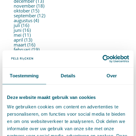
december (13)
november (18)
oktober (15)
september (12)
augustus (4)
juli (16)
juni (16)
mei (11)
april (13)
maart (16)
februari (19)
januari (15)
►
2021 (123)
december (15)
november (9)
oktober (13)
Toestemming
Details
Over
september (4)
augustus (7)
juli (4)
juni (14)
Deze website maakt gebruik van cookies
mei (6)
april (11)
We gebruiken cookies om content en advertenties te
maart (14)
februari (11)
personaliseren, om functies voor social media te bieden
januari (15)
en om ons websiteverkeer te analyseren. Ook delen we
►
2020 (154)
december (6)
informatie over uw gebruik van onze site met onze
november (14)
partners voor social media, adverteren en analyse. Deze