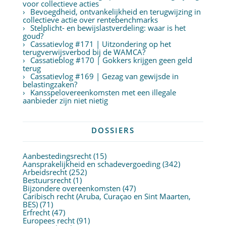
voor collectieve acties
Bevoegdheid, ontvankelijkheid en terugwijzing in
collectieve actie over rentebenchmarks
Stelplicht- en bewijslastverdeling: waar is het
goud?
Cassatievlog #171 | Uitzondering op het
terugverwijsverbod bij de WAMCA?
Cassatieblog #170 | Gokkers krijgen geen geld
terug
Cassatievlog #169 | Gezag van gewijsde in
belastingzaken?
Kansspelovereenkomsten met een illegale
aanbieder zijn niet nietig
DOSSIERS
Aanbestedingsrecht
(15)
Aansprakelijkheid en schadevergoeding
(342)
Arbeidsrecht
(252)
Bestuursrecht
(1)
Bijzondere overeenkomsten
(47)
Caribisch recht (Aruba, Curaçao en Sint Maarten,
BES)
(71)
Erfrecht
(47)
Europees recht
(91)