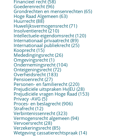
Financieel recht
(58)
Goederenrecht
(96)
Grondrechten en mensenrechten
(65)
Hoge Raad Algemeen
(63)
Huurrecht
(88)
Huwelijksvermogensrecht
(71)
Insolventierecht
(210)
Intellectuele-eigendomsrecht
(120)
Internationaal privaatrecht
(89)
Internationaal publiekrecht
(25)
Kooprecht
(15)
Mededingingsrecht
(26)
Omgevingsrecht
(1)
Ondernemingsrecht
(104)
Onteigeningsrecht
(72)
Overheidsrecht
(183)
Pensioenrecht
(27)
Personen- en familierecht
(220)
Prejudiciële uitspraken HvJEU
(28)
Prejudiciële vragen Hoge Raad
(153)
Privacy -AVG
(5)
Proces- en beslagrecht
(906)
Strafrecht
(12)
Verbintenissenrecht
(323)
Vermogensrecht algemeen
(94)
Vervoersrecht
(28)
Verzekeringsrecht
(85)
Wetgeving cassatierechtspraak
(14)