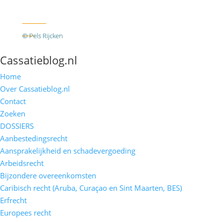
Twitter
RSS
© Pels Rijcken
Algemene voorwaarden
Privacyverklaring
Disclaimer
Cassatieblog.nl
Home
Over Cassatieblog.nl
Contact
Zoeken
DOSSIERS
Aanbestedingsrecht
Aansprakelijkheid en schadevergoeding
Arbeidsrecht
Bijzondere overeenkomsten
Caribisch recht (Aruba, Curaçao en Sint Maarten, BES)
Erfrecht
Europees recht