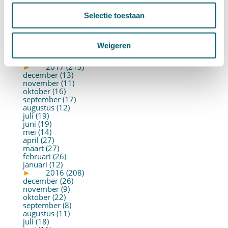
augustus (2)
juli (26)
Selectie toestaan
juni (21)
mei (19)
april (22)
maart (10)
Weigeren
februari (14)
januari (30)
►
2017 (213)
december (13)
november (11)
oktober (16)
september (17)
augustus (12)
juli (19)
juni (19)
mei (14)
april (27)
maart (27)
februari (26)
januari (12)
►
2016 (208)
december (26)
november (9)
oktober (22)
september (8)
augustus (11)
juli (18)