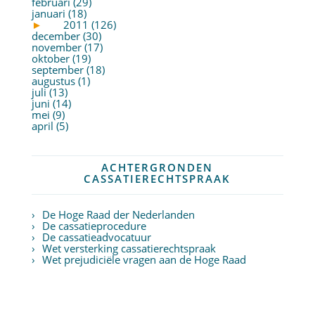
februari (29)
januari (18)
►
2011 (126)
december (30)
november (17)
oktober (19)
september (18)
augustus (1)
juli (13)
juni (14)
mei (9)
april (5)
ACHTERGRONDEN
CASSATIERECHTSPRAAK
De Hoge Raad der Nederlanden
De cassatieprocedure
De cassatieadvocatuur
Wet versterking cassatierechtspraak
Wet prejudiciële vragen aan de Hoge Raad