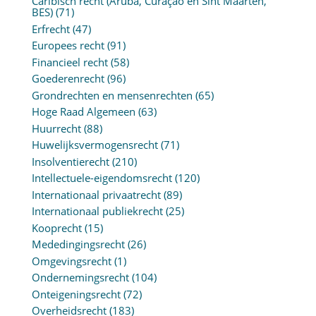
Caribisch recht (Aruba, Curaçao en Sint Maarten,
BES)
(71)
Erfrecht
(47)
Europees recht
(91)
Financieel recht
(58)
Goederenrecht
(96)
Grondrechten en mensenrechten
(65)
Hoge Raad Algemeen
(63)
Huurrecht
(88)
Huwelijksvermogensrecht
(71)
Insolventierecht
(210)
Intellectuele-eigendomsrecht
(120)
Internationaal privaatrecht
(89)
Internationaal publiekrecht
(25)
Kooprecht
(15)
Mededingingsrecht
(26)
Omgevingsrecht
(1)
Ondernemingsrecht
(104)
Onteigeningsrecht
(72)
Overheidsrecht
(183)