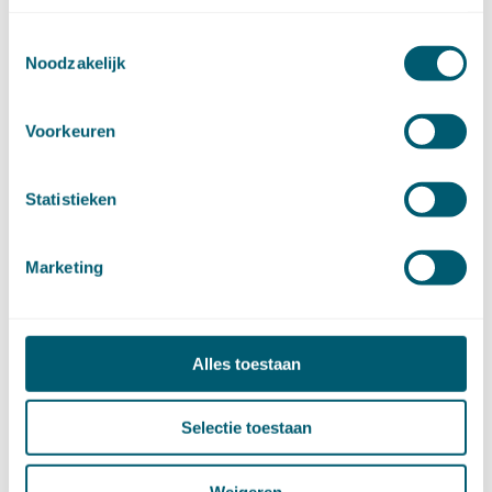
juni (21)
Toestemmingsselectie
mei (9)
Noodzakelijk
april (13)
maart (17)
februari (16)
Voorkeuren
januari (14)
►
2022 (168)
december (13)
Statistieken
november (18)
oktober (15)
Marketing
september (12)
augustus (4)
juli (16)
juni (16)
Alles toestaan
mei (11)
april (13)
maart (16)
Selectie toestaan
februari (19)
januari (15)
Weigeren