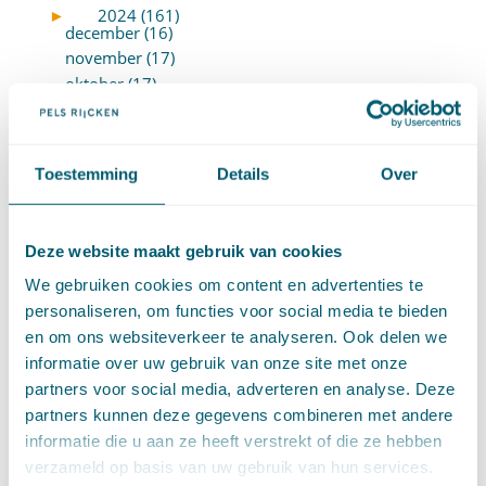
►
2024 (161)
december (16)
november (17)
oktober (17)
september (9)
augustus (10)
juli (8)
Toestemming
Details
Over
juni (7)
mei (7)
april (18)
Deze website maakt gebruik van cookies
maart (17)
We gebruiken cookies om content en advertenties te
februari (17)
personaliseren, om functies voor social media te bieden
januari (18)
en om ons websiteverkeer te analyseren. Ook delen we
►
2023 (177)
december (12)
informatie over uw gebruik van onze site met onze
november (16)
partners voor social media, adverteren en analyse. Deze
oktober (17)
partners kunnen deze gegevens combineren met andere
september (14)
informatie die u aan ze heeft verstrekt of die ze hebben
augustus (9)
verzameld op basis van uw gebruik van hun services.
juli (19)