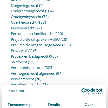
Omgevingsrecht
(1)
Ondernemingsrecht
(104)
Onteigeningsrecht
(72)
Overheidsrecht
(183)
Pensioenrecht
(27)
Personen- en familierecht
(220)
Prejudiciële uitspraken HvJEU
(28)
Prejudiciële vragen Hoge Raad
(153)
Privacy -AVG
(5)
Proces- en beslagrecht
(906)
Strafrecht
(12)
Verbintenissenrecht
(323)
Vermogensrecht algemeen
(94)
Vervoersrecht
(28)
Verzekeringsrecht
(85)
Wetgeving cassatierechtspraak
(14)
Wvggz – Wzd (Wet Bopz oud)
(139)
Toestemming
Details
Over