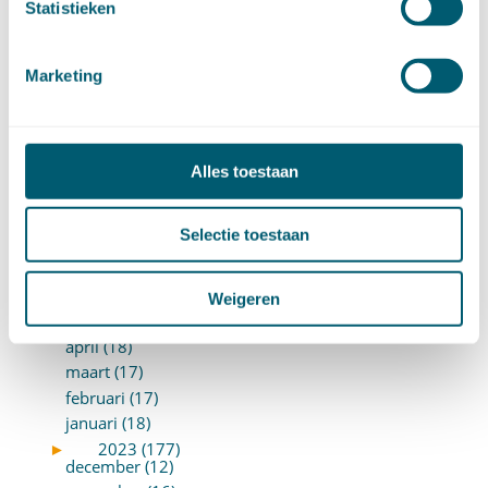
Statistieken
april (15)
maart (8)
februari (16)
Marketing
januari (15)
►
2024 (161)
december (16)
november (17)
Alles toestaan
oktober (17)
september (9)
Selectie toestaan
augustus (10)
juli (8)
juni (7)
Weigeren
mei (7)
april (18)
maart (17)
februari (17)
januari (18)
►
2023 (177)
december (12)