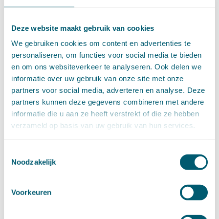
ARCHIEF
Deze website maakt gebruik van cookies
►
2026 (88)
augustus (1)
We gebruiken cookies om content en advertenties te
juli (7)
personaliseren, om functies voor social media te bieden
juni (15)
en om ons websiteverkeer te analyseren. Ook delen we
mei (7)
informatie over uw gebruik van onze site met onze
april (11)
partners voor social media, adverteren en analyse. Deze
maart (17)
partners kunnen deze gegevens combineren met andere
februari (16)
informatie die u aan ze heeft verstrekt of die ze hebben
januari (14)
verzameld op basis van uw gebruik van hun services.
►
2025 (153)
december (15)
november (15)
Toestemmingsselectie
oktober (15)
Noodzakelijk
september (8)
augustus (6)
Voorkeuren
juli (14)
juni (13)
mei (13)