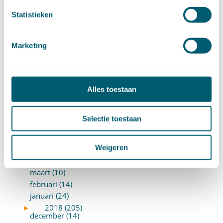
mei (12)
april (20)
Statistieken
maart (15)
februari (12)
Marketing
januari (17)
►
2019 (147)
december (8)
november (8)
Alles toestaan
oktober (13)
september (8)
augustus (10)
Selectie toestaan
juli (10)
juni (10)
Weigeren
mei (14)
april (18)
maart (10)
februari (14)
januari (24)
►
2018 (205)
december (14)