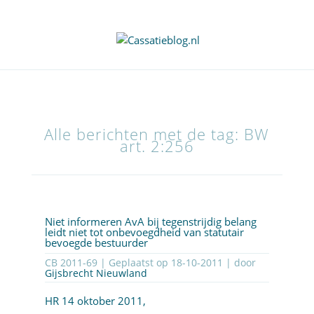
Alle berichten met de tag: BW
art. 2:256
Niet informeren AvA bij tegenstrijdig belang
leidt niet tot onbevoegdheid van statutair
bevoegde bestuurder
CB 2011-69 | Geplaatst op
18-10-2011
| door
Gijsbrecht Nieuwland
HR 14 oktober 2011,