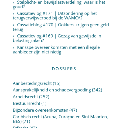
Stelplicht- en bewijslastverdeling: waar is het
goud?
Cassatievlog #171 | Uitzondering op het
terugverwijsverbod bij de WAMCA?
Cassatieblog #170 | Gokkers krijgen geen geld
terug
Cassatievlog #169 | Gezag van gewijsde in
belastingzaken?
Kansspelovereenkomsten met een illegale
aanbieder zijn niet nietig
DOSSIERS
Aanbestedingsrecht
(15)
Aansprakelijkheid en schadevergoeding
(342)
Arbeidsrecht
(252)
Bestuursrecht
(1)
Bijzondere overeenkomsten
(47)
Caribisch recht (Aruba, Curaçao en Sint Maarten,
BES)
(71)
Erfrecht
(47)