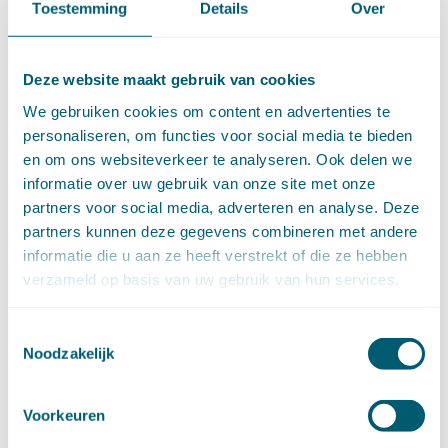
Toestemming
Details
Over
november (9)
oktober (13)
september (4)
Deze website maakt gebruik van cookies
augustus (7)
juli (4)
We gebruiken cookies om content en advertenties te
juni (14)
personaliseren, om functies voor social media te bieden
mei (6)
en om ons websiteverkeer te analyseren. Ook delen we
april (11)
informatie over uw gebruik van onze site met onze
maart (14)
partners voor social media, adverteren en analyse. Deze
februari (11)
partners kunnen deze gegevens combineren met andere
januari (15)
informatie die u aan ze heeft verstrekt of die ze hebben
►
2020 (154)
verzameld op basis van uw gebruik van hun services.
december (6)
november (14)
oktober (14)
Toestemmingsselectie
Noodzakelijk
september (8)
augustus (2)
juli (20)
Voorkeuren
juni (14)