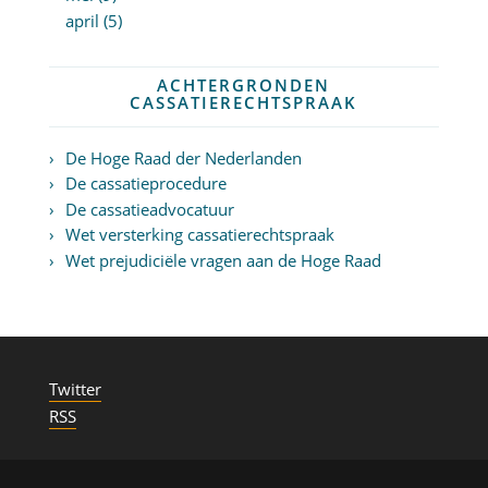
april (5)
ACHTERGRONDEN
CASSATIERECHTSPRAAK
De Hoge Raad der Nederlanden
De cassatieprocedure
De cassatieadvocatuur
Wet versterking cassatierechtspraak
Wet prejudiciële vragen aan de Hoge Raad
Twitter
RSS