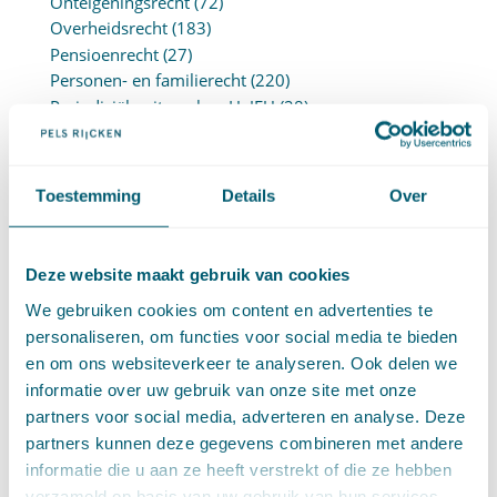
Onteigeningsrecht
(72)
Overheidsrecht
(183)
Pensioenrecht
(27)
Personen- en familierecht
(220)
Prejudiciële uitspraken HvJEU
(28)
Prejudiciële vragen Hoge Raad
(153)
Privacy -AVG
(5)
Proces- en beslagrecht
(906)
Toestemming
Details
Over
Strafrecht
(12)
Verbintenissenrecht
(323)
Vermogensrecht algemeen
(94)
Deze website maakt gebruik van cookies
Vervoersrecht
(28)
We gebruiken cookies om content en advertenties te
Verzekeringsrecht
(85)
personaliseren, om functies voor social media te bieden
Wetgeving cassatierechtspraak
(14)
en om ons websiteverkeer te analyseren. Ook delen we
Wvggz – Wzd (Wet Bopz oud)
(139)
informatie over uw gebruik van onze site met onze
partners voor social media, adverteren en analyse. Deze
ARCHIEF
partners kunnen deze gegevens combineren met andere
informatie die u aan ze heeft verstrekt of die ze hebben
►
2026 (88)
verzameld op basis van uw gebruik van hun services.