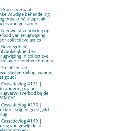
Proces-verbaal
nkelvoudige behandeling
pgemaakt ná uitspraak
eervoudige kamer
Nieuwe uitzondering op
erbod van terugwijzing
oor collectieve acties
Bevoegdheid,
ntvankelijkheid en
erugwijzing in collectieve
ctie over rentebenchmarks
Stelplicht- en
ewijslastverdeling: waar is
et goud?
Cassatievlog #171 |
itzondering op het
erugverwijsverbod bij de
AMCA?
Cassatieblog #170 |
okkers krijgen geen geld
erug
Cassatievlog #169 |
ezag van gewijsde in
elastingzaken?