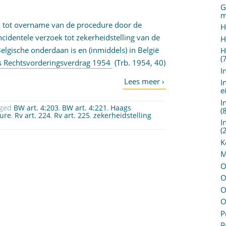
G
m
ek tot overname van de procedure door de
H
ncidentele verzoek tot zekerheidstelling van de
H
lgische onderdaan is en (inmiddels) in België
H
(
ags Rechtsvorderingsverdrag 1954
(Trb. 1954, 40)
I
I
e
I
gged
BW art. 4:203
,
BW art. 4:221
,
Haags
(
ure
,
Rv art. 224
,
Rv art. 225
,
zekerheidstelling
I
(
K
M
O
O
O
O
P
P