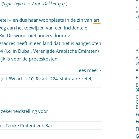
8
(
Sypesteyn c.s. / mr. Dekker q.q
.)
m
z
 zetel – en dus haar woonplaats in de zin van
art.
 weg aan het toewijzen van een incidentele
 Rv
. Dit wordt niet anders door de
sadres heeft in een land dat niet is aangesloten
A
 (i.c. in Dubai, Verenigde Arabische Emiraten)
A
ijk is voor de proceskosten.
s
A
B
gged
BW art. 1:10
,
Rv art. 224
,
statutaire zetel
,
B
(
C
C
B
zekerheidstelling voor
E
E
oor
Femke Ruitenbeek-Bart
F
G