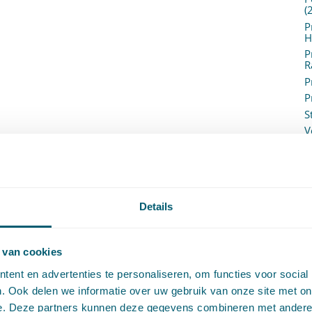
(
P
H
P
R
P
P
S
V
V
(
V
V
W
Details
c
W
o
 van cookies
ent en advertenties te personaliseren, om functies voor social
. Ook delen we informatie over uw gebruik van onze site met on
e. Deze partners kunnen deze gegevens combineren met andere i