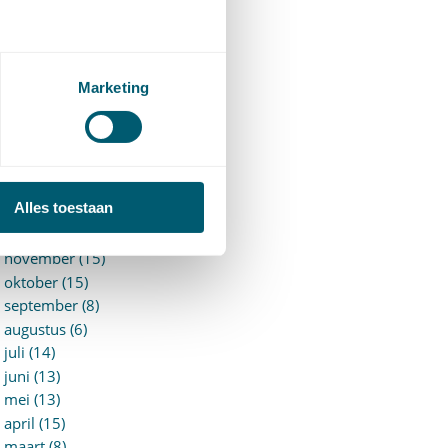
►
2026 (88)
augustus (1)
juli (7)
juni (15)
Marketing
mei (7)
april (11)
maart (17)
februari (16)
januari (14)
Alles toestaan
►
2025 (153)
december (15)
november (15)
oktober (15)
september (8)
augustus (6)
juli (14)
juni (13)
mei (13)
april (15)
maart (8)