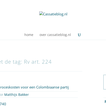
home
over cassatieblog.nl
t de tag: Rv art. 224
 proceskosten voor een Colombiaanse partij
oor
Matthijs Bakker
1740