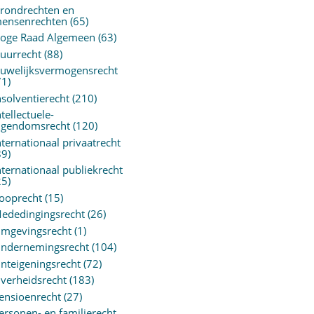
rondrechten en
ensenrechten
(65)
oge Raad Algemeen
(63)
uurrecht
(88)
uwelijksvermogensrecht
71)
nsolventierecht
(210)
ntellectuele-
igendomsrecht
(120)
nternationaal privaatrecht
89)
nternationaal publiekrecht
25)
ooprecht
(15)
ededingingsrecht
(26)
mgevingsrecht
(1)
ndernemingsrecht
(104)
nteigeningsrecht
(72)
verheidsrecht
(183)
ensioenrecht
(27)
ersonen- en familierecht