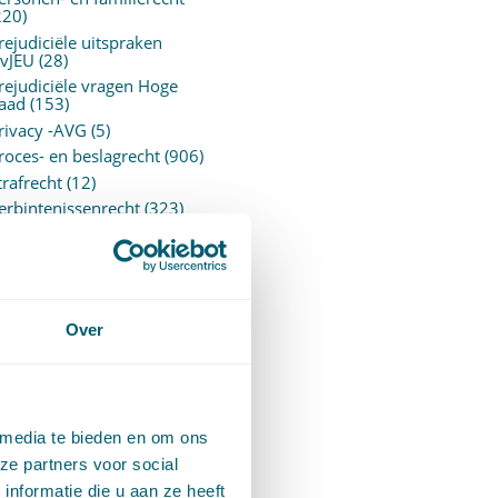
220)
rejudiciële uitspraken
vJEU
(28)
rejudiciële vragen Hoge
aad
(153)
rivacy -AVG
(5)
roces- en beslagrecht
(906)
trafrecht
(12)
erbintenissenrecht
(323)
ermogensrecht algemeen
94)
ervoersrecht
(28)
erzekeringsrecht
(85)
etgeving
Over
assatierechtspraak
(14)
vggz – Wzd (Wet Bopz
ud)
(139)
 media te bieden en om ons
ARCHIEF
ze partners voor social
nformatie die u aan ze heeft