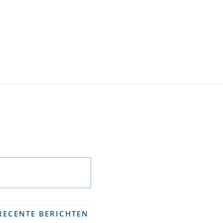
Abonneer op
nieuwsbrief
RECENTE BERICHTEN