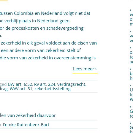
g tussen Colombia en Nederland volgt niet dat
e
o
e verblijfplaats in Nederland geen
m
oor de proceskosten en schadevergoeding
n.
v
v
 zekerheid in elk geval voldoet aan de eisen van
ij een andere vorm van zekerheid stelt of
o
t
 die vorm van zekerheid in overeenstemming is
a
b
h
gged
BW art. 6:52
,
Rv art. 224
,
verdragsrecht
,
drag
,
WVV art. 31
,
zekerheidsstelling
U
t
W
G
llen van zekerheid daarvoor
t
or
Femke Ruitenbeek-Bart
G
b