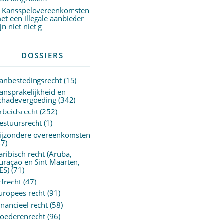
Kansspelovereenkomsten
et een illegale aanbieder
ijn niet nietig
DOSSIERS
anbestedingsrecht
(15)
ansprakelijkheid en
chadevergoeding
(342)
rbeidsrecht
(252)
estuursrecht
(1)
ijzondere overeenkomsten
47)
aribisch recht (Aruba,
uraçao en Sint Maarten,
ES)
(71)
rfrecht
(47)
uropees recht
(91)
inancieel recht
(58)
oederenrecht
(96)