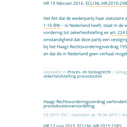
HR 19 februari 2016,
ECLI:NL:HR:2016:29
Het feit dat de wederpartij haar statutaire
1:10 BW
– in Nederland heeft, staat in de
vordering tot zekerheidstelling ex
art. 224
omstandigheid dat deze partij een vestiging
bij het Haags Rechtsvorderingsverdrag 1954
en dat de in Nederland geen verhaal mogel
Geplaatst in
Proces- en beslagrecht
| Geta
zekerheidstelling proceskosten
Haags Rechtsvorderingsverdrag verhindert 
proceskostenveroordeling
CB 2015-102 | Geplaatst op
18-06-2015
| d
HR 12 juni 2015,
ECLI:NL:HR:2015:1585