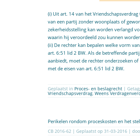
(i) Uit art. 14 van het Vriendschapsverdra
van een partij zonder woonplaats of gewon
zekerheidsstelling kan worden verlangd v
waarin hij veroordeeld zou kunnen worde
(ii) De rechter kan bepalen welke vorm van
art. 6:51 lid 2 BW. Als de betreffende part
aanbiedt, moet de rechter onderzoeken of
met de eisen van art. 6:51 lid 2 BW.
Geplaatst in
Proces- en beslagrecht
| Geta
Vriendschapsverdrag
,
Weens Verdragenver
Perikelen rondom proceskosten en het ste
CB 2016-62 | Geplaatst op
31-03-2016
| do