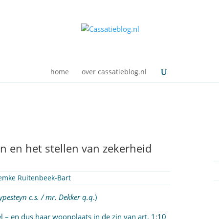
home
over cassatieblog.nl
 en het stellen van zekerheid
emke Ruitenbeek-Bart
ypesteyn c.s. / mr. Dekker q.q
.)
tel – en dus haar woonplaats in de zin van
art. 1:10