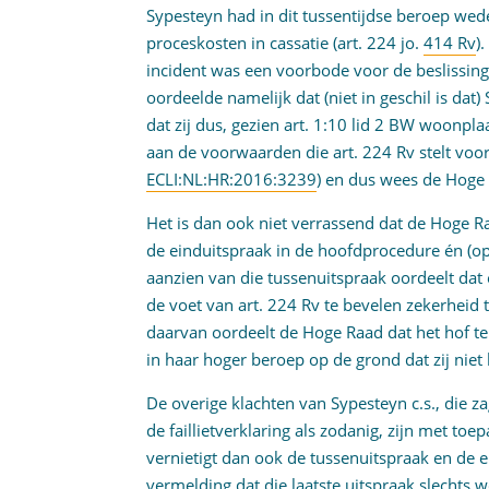
Sypesteyn had in dit tussentijdse beroep wed
proceskosten in cassatie (art. 224 jo.
414 Rv
)
incident was een voorbode voor de beslissin
oordeelde namelijk dat (niet in geschil is dat
dat zij dus, gezien art. 1:10 lid 2 BW woonpl
aan de voorwaarden die art. 224 Rv stelt voo
ECLI:NL:HR:2016:3239
) en dus wees de Hoge 
Het is dan ook niet verrassend dat de Hoge R
de einduitspraak in de hoofdprocedure én (op
aanzien van die tussenuitspraak oordeelt da
de voet van art. 224 Rv te bevelen zekerheid 
daarvan oordeelt de Hoge Raad dat het hof te
in haar hoger beroep op de grond dat zij niet 
De overige klachten van Sypesteyn c.s., die 
de faillietverklaring als zodanig, zijn met to
vernietigt dan ook de tussenuitspraak en de 
vermelding dat die laatste uitspraak slechts 