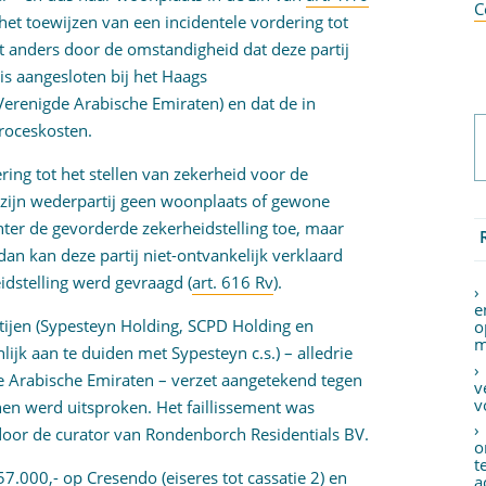
C
 het toewijzen van een incidentele vordering tot
et anders door de omstandigheid dat deze partij
 is aangesloten bij het Haags
Verenigde Arabische Emiraten) en dat de in
roceskosten.
ring tot het stellen van zekerheid voor de
 zijn wederpartij geen woonplaats of gewone
chter de gevorderde zekerheidstelling toe, maar
dan kan deze partij niet-ontvankelijk verklaard
dstelling werd gevraagd (
art. 616 Rv
).
e
tijen (Sypesteyn Holding, SCPD Holding en
o
m
jk aan te duiden met Sypesteyn c.s.) – alledrie
e Arabische Emiraten – verzet aangetekend tegen
v
v
hen werd uitsproken. Het faillissement was
oor de curator van Rondenborch Residentials BV.
o
t
.000,- op Cresendo (eiseres tot cassatie 2) en
a