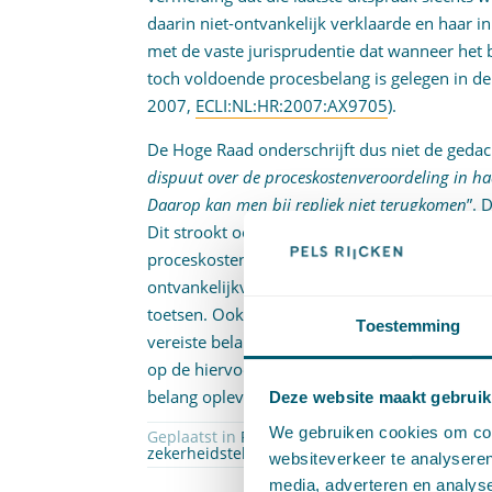
daarin niet-ontvankelijk verklaarde en haar in
met de vaste jurisprudentie dat wanneer het 
toch voldoende procesbelang is gelegen in de
2007,
ECLI:NL:HR:2007:AX9705
).
De Hoge Raad onderschrijft dus niet de ged
dispuut over de proceskostenveroordeling in haar
Daarop kan men bij repliek niet terugkomen
”. 
Dit strookt ook met het gegeven dat een proces
proceskostenveroordeling als een daaraan ten 
ontvankelijkverklaring) wordt bestreden. Bov
toetsen. Ook tegen die achtergrond moet het 
Toestemming
vereiste belang ter discussie stelt – bij rep
op de hiervoor genoemde rechtsregel dat de 
belang oplevert.
Deze website maakt gebruik
We gebruiken cookies om cont
Geplaatst in
Proces- en beslagrecht
| Getagg
zekerheidstelling proceskosten
websiteverkeer te analyseren
media, adverteren en analys