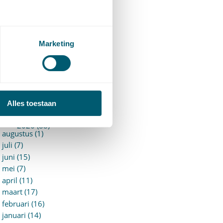
94)
ervoersrecht
(28)
erzekeringsrecht
(85)
etgeving
Marketing
assatierechtspraak
(14)
vggz – Wzd (Wet Bopz
ud)
(139)
ARCHIEF
Alles toestaan
►
2026 (88)
augustus (1)
juli (7)
juni (15)
mei (7)
april (11)
maart (17)
februari (16)
januari (14)