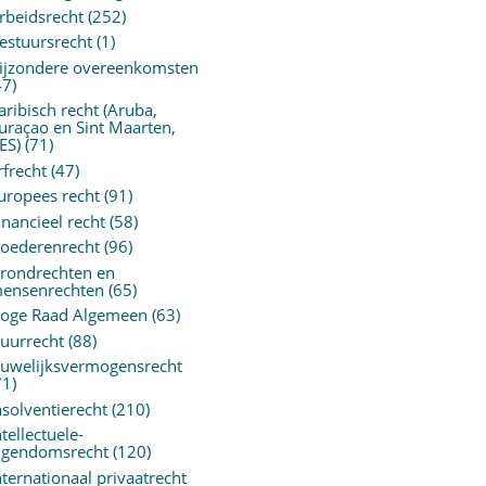
rbeidsrecht
(252)
estuursrecht
(1)
ijzondere overeenkomsten
47)
aribisch recht (Aruba,
uraçao en Sint Maarten,
ES)
(71)
rfrecht
(47)
uropees recht
(91)
inancieel recht
(58)
oederenrecht
(96)
rondrechten en
ensenrechten
(65)
oge Raad Algemeen
(63)
uurrecht
(88)
uwelijksvermogensrecht
71)
nsolventierecht
(210)
ntellectuele-
igendomsrecht
(120)
nternationaal privaatrecht