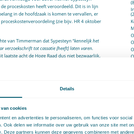
(
 de proceskosten heeft veroordeeld. Dit is in lijn
I
belang in de hoofdzaak is komen te vervallen, er
(
K
 proceskostenveroordeling (zie bijv. HR 4 oktober
M
O
achte van Timmerman dat Sypesteyn “
kennelijk het
O
 verzoekschrift tot cassatie [heeft] laten varen.
O
Dit laatste acht de Hoge Raad dus niet bezwaarlijk.
O
partij niet afzonderlijk hoeft te klagen over de
P
P
grondslag liggend oordeel (hier: de niet-
(
endien dient de rechter het belang ambtshalve te
P
mogelijk zijn om – indien de wederpartij het
H
Details
liek dit belang nader te onderbouwen met een beroep
P
R
proceskostenveroordeling op zichzelf voldoende
P
 van cookies
P
ent en advertenties te personaliseren, om functies voor social
ed
BW art. 1:10
,
Rv art. 224
,
statutaire zetel
,
S
. Ook delen we informatie over uw gebruik van onze site met on
V
e. Deze partners kunnen deze gegevens combineren met andere i
V