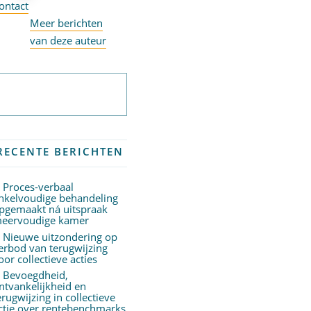
ontact
Meer berichten
van deze auteur
Abonneer op
nieuwsbrief
RECENTE BERICHTEN
Proces-verbaal
nkelvoudige behandeling
pgemaakt ná uitspraak
eervoudige kamer
Nieuwe uitzondering op
erbod van terugwijzing
oor collectieve acties
Bevoegdheid,
ntvankelijkheid en
erugwijzing in collectieve
ctie over rentebenchmarks