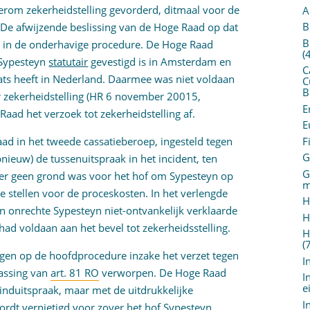
erom zekerheidstelling gevorderd, ditmaal voor de
A
B
. De afwijzende beslissing van de Hoge Raad op dat
B
g in de onderhavige procedure. De Hoge Raad
(
) Sypesteyn
statutair
gevestigd is in Amsterdam en
C
aats heeft in Nederland. Daarmee was niet voldaan
C
B
r zekerheidstelling (HR 6 november 20015,
E
Raad het verzoek tot zekerheidstelling af.
E
F
aad in het tweede cassatieberoep, ingesteld tegen
G
nieuw) de tussenuitspraak in het incident, ten
G
t er geen grond was voor het hof om Sypesteyn op
m
te stellen voor de proceskosten. In het verlengde
H
n onrechte Sypesteyn niet-ontvankelijk verklaarde
H
had voldaan aan het bevel tot zekerheidsstelling.
H
(
zagen op de hoofdprocedure inzake het verzet tegen
I
epassing van
art. 81 RO
verworpen. De Hoge Raad
I
e
einduitspraak, maar met de uitdrukkelijke
I
wordt vernietigd voor zover het hof Sypesteyn