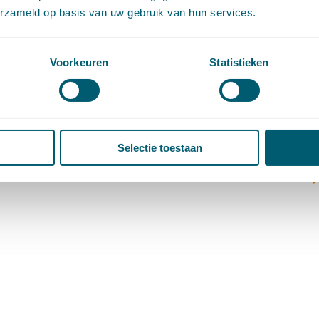
(
erzameld op basis van uw gebruik van hun services.
V
V
W
Voorkeuren
Statistieken
c
W
o
Selectie toestaan