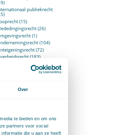
89)
nternationaal publiekrecht
25)
ooprecht
(15)
ededingingsrecht
(26)
mgevingsrecht
(1)
ndernemingsrecht
(104)
nteigeningsrecht
(72)
verheidsrecht
(183)
ensioenrecht
(27)
ersonen- en familierecht
220)
rejudiciële uitspraken
vJEU
(28)
Over
rejudiciële vragen Hoge
aad
(153)
rivacy -AVG
(5)
roces- en beslagrecht
(906)
 media te bieden en om ons
trafrecht
(12)
ze partners voor social
erbintenissenrecht
(323)
nformatie die u aan ze heeft
ermogensrecht algemeen