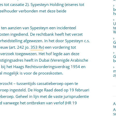
 tot cassatie 2). Sypesteyn Holding (eiseres tot
b
andeelhouder verbonden met deze beide
h
U
) ten aanzien van Sypesteyn een incidenteel
t
W
osten ingediend. De rechtbank heeft het verzet
rheidstelling afgewezen. In het door Sypesteyn c.s.
G
t
euw (art. 242 jo.
353 Rv
) een vordering tot
t verzoek toegewezen. Het hof legde aan deze
G
stigingsadres heeft in Dubai (Verenigde Arabische
b
is bij het Haags Rechtsvorderingsverdrag 1954 en
m
l mogelijk is voor de proceskosten.
z
rzocht – tussentijds cassatieberoep open te
beroep ingesteld. De Hoge Raad deed op 19 februari
eberoep. Geheel in lijn met de vaste jurisprudentie
ard vanwege het ontbreken van verlof (HR 19
A
A
s