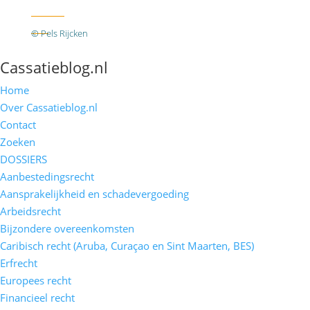
Twitter
RSS
© Pels Rijcken
Algemene voorwaarden
Privacyverklaring
Disclaimer
Cassatieblog.nl
Home
Over Cassatieblog.nl
Contact
Zoeken
DOSSIERS
Aanbestedingsrecht
Aansprakelijkheid en schadevergoeding
Arbeidsrecht
Bijzondere overeenkomsten
Caribisch recht (Aruba, Curaçao en Sint Maarten, BES)
Erfrecht
Europees recht
Financieel recht