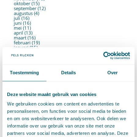
oktober (15)
september (12)
augustus (4)
juli (16)
juni (16)
mei (11)
april (13)
maart (16)
februari (19)
januari (15)
►
2021 (123)
december (15)
november (9)
oktober (13)
september (4)
Toestemming
Details
Over
augustus (7)
juli (4)
juni (14)
mei (6)
Deze website maakt gebruik van cookies
april (11)
maart (14)
We gebruiken cookies om content en advertenties te
februari (11)
januari (15)
personaliseren, om functies voor social media te bieden
►
2020 (154)
en om ons websiteverkeer te analyseren. Ook delen we
december (6)
november (14)
informatie over uw gebruik van onze site met onze
oktober (14)
partners voor social media, adverteren en analyse. Deze
september (8)