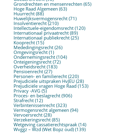
Grondrechten en mensenrechten
(65)
Hoge Raad Algemeen
(63)
Huurrecht
(88)
Huwelijksvermogensrecht
(71)
Insolventierecht
(210)
Intellectuele-eigendomsrecht
(120)
Internationaal privaatrecht
(89)
Internationaal publiekrecht
(25)
Kooprecht
(15)
Mededingingsrecht
(26)
Omgevingsrecht
(1)
Ondernemingsrecht
(104)
Onteigeningsrecht
(72)
Overheidsrecht
(183)
Pensioenrecht
(27)
Personen- en familierecht
(220)
Prejudiciële uitspraken HvJEU
(28)
Prejudiciële vragen Hoge Raad
(153)
Privacy -AVG
(5)
Proces- en beslagrecht
(906)
Strafrecht
(12)
Verbintenissenrecht
(323)
Vermogensrecht algemeen
(94)
Vervoersrecht
(28)
Verzekeringsrecht
(85)
Wetgeving cassatierechtspraak
(14)
Wvggz – Wzd (Wet Bopz oud)
(139)