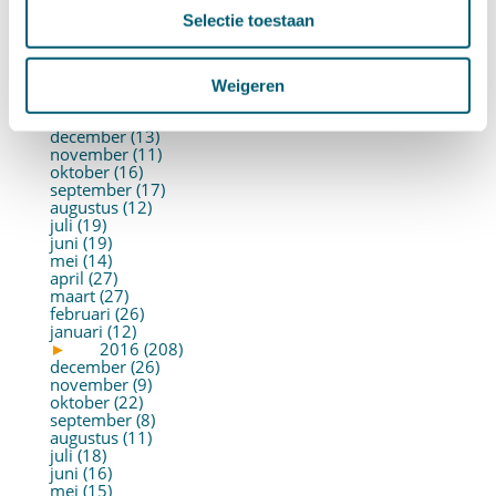
juni (21)
Selectie toestaan
mei (19)
april (22)
maart (10)
februari (14)
Weigeren
januari (30)
►
2017 (213)
december (13)
november (11)
oktober (16)
september (17)
augustus (12)
juli (19)
juni (19)
mei (14)
april (27)
maart (27)
februari (26)
januari (12)
►
2016 (208)
december (26)
november (9)
oktober (22)
september (8)
augustus (11)
juli (18)
juni (16)
mei (15)