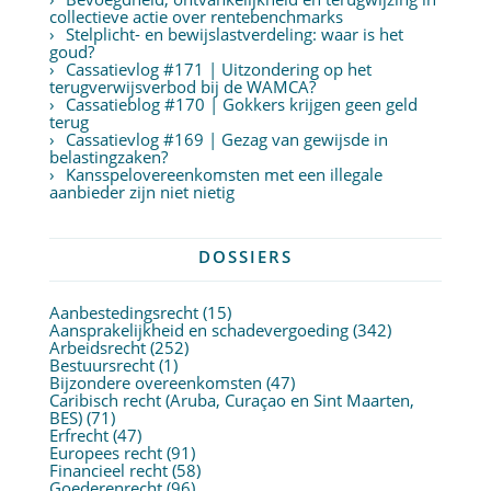
collectieve actie over rentebenchmarks
Stelplicht- en bewijslastverdeling: waar is het
goud?
Cassatievlog #171 | Uitzondering op het
terugverwijsverbod bij de WAMCA?
Cassatieblog #170 | Gokkers krijgen geen geld
terug
Cassatievlog #169 | Gezag van gewijsde in
belastingzaken?
Kansspelovereenkomsten met een illegale
aanbieder zijn niet nietig
DOSSIERS
Aanbestedingsrecht
(15)
Aansprakelijkheid en schadevergoeding
(342)
Arbeidsrecht
(252)
Bestuursrecht
(1)
Bijzondere overeenkomsten
(47)
Caribisch recht (Aruba, Curaçao en Sint Maarten,
BES)
(71)
Erfrecht
(47)
Europees recht
(91)
Financieel recht
(58)
Goederenrecht
(96)