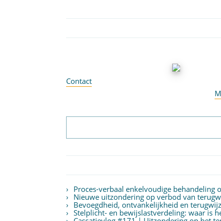
Contact
M
Proces-verbaal enkelvoudige behandeling
Nieuwe uitzondering op verbod van terugwij
Bevoegdheid, ontvankelijkheid en terugwijz
Stelplicht- en bewijslastverdeling: waar is 
Cassatievlog #171 | Uitzondering op het 