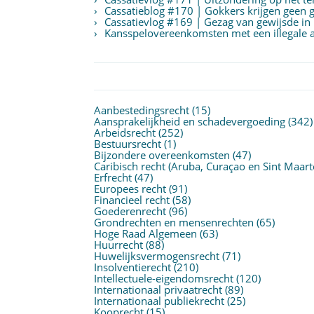
Cassatieblog #170 | Gokkers krijgen geen g
Cassatievlog #169 | Gezag van gewijsde in
Kansspelovereenkomsten met een illegale aa
Aanbestedingsrecht
(15)
Aansprakelijkheid en schadevergoeding
(342)
Arbeidsrecht
(252)
Bestuursrecht
(1)
Bijzondere overeenkomsten
(47)
Caribisch recht (Aruba, Curaçao en Sint Maart
Erfrecht
(47)
Europees recht
(91)
Financieel recht
(58)
Goederenrecht
(96)
Grondrechten en mensenrechten
(65)
Hoge Raad Algemeen
(63)
Huurrecht
(88)
Huwelijksvermogensrecht
(71)
Insolventierecht
(210)
Intellectuele-eigendomsrecht
(120)
Internationaal privaatrecht
(89)
Internationaal publiekrecht
(25)
Kooprecht
(15)