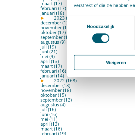
maart (17)
verstrekt of die ze hebben v
februari (17)
januari (18)
►
2023 (177)
Toestemmingsselectie
december (12)
Noodzakelijk
november (16)
oktober (17)
september (14)
augustus (9)
juli (19)
juni (21)
mei (9)
april (13)
Weigeren
maart (17)
februari (16)
januari (14)
►
2022 (168)
december (13)
november (18)
oktober (15)
september (12)
augustus (4)
juli (16)
juni (16)
mei (11)
april (13)
maart (16)
februari (19)