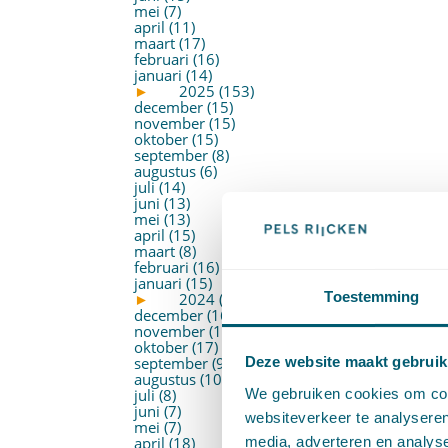
mei (7)
april (11)
maart (17)
februari (16)
januari (14)
►
2025 (153)
december (15)
november (15)
oktober (15)
september (8)
augustus (6)
juli (14)
juni (13)
mei (13)
april (15)
maart (8)
februari (16)
januari (15)
Toestemming
►
2024 (161)
december (16)
november (17)
oktober (17)
september (9)
Deze website maakt gebruik
augustus (10)
We gebruiken cookies om cont
juli (8)
juni (7)
websiteverkeer te analyseren
mei (7)
media, adverteren en analys
april (18)