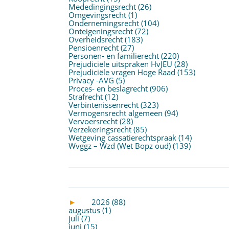
Mededingingsrecht
(26)
Omgevingsrecht
(1)
Ondernemingsrecht
(104)
Onteigeningsrecht
(72)
Overheidsrecht
(183)
Pensioenrecht
(27)
Personen- en familierecht
(220)
Prejudiciële uitspraken HvJEU
(28)
Prejudiciële vragen Hoge Raad
(153)
Privacy -AVG
(5)
Proces- en beslagrecht
(906)
Strafrecht
(12)
Verbintenissenrecht
(323)
Vermogensrecht algemeen
(94)
Vervoersrecht
(28)
Verzekeringsrecht
(85)
Wetgeving cassatierechtspraak
(14)
Wvggz – Wzd (Wet Bopz oud)
(139)
►
2026 (88)
augustus (1)
juli (7)
juni (15)