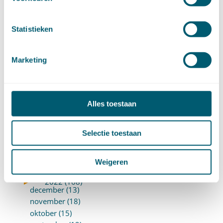
februari (17)
januari (18)
Statistieken
►
2023 (177)
december (12)
november (16)
Marketing
oktober (17)
september (14)
augustus (9)
juli (19)
Alles toestaan
juni (21)
mei (9)
Selectie toestaan
april (13)
maart (17)
februari (16)
Weigeren
januari (14)
►
2022 (168)
december (13)
november (18)
oktober (15)