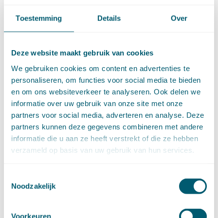
september (8)
augustus (6)
Toestemming
Details
Over
juli (14)
juni (13)
mei (13)
Deze website maakt gebruik van cookies
april (15)
We gebruiken cookies om content en advertenties te
maart (8)
personaliseren, om functies voor social media te bieden
februari (16)
en om ons websiteverkeer te analyseren. Ook delen we
januari (15)
informatie over uw gebruik van onze site met onze
►
2024 (161)
december (16)
partners voor social media, adverteren en analyse. Deze
november (17)
partners kunnen deze gegevens combineren met andere
oktober (17)
informatie die u aan ze heeft verstrekt of die ze hebben
september (9)
verzameld op basis van uw gebruik van hun services.
augustus (10)
juli (8)
Toestemmingsselectie
juni (7)
Noodzakelijk
mei (7)
april (18)
maart (17)
Voorkeuren