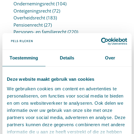
Ondernemingsrecht
(104)
Onteigeningsrecht
(72)
Overheidsrecht
(183)
Pensioenrecht
(27)
Personen- en familierecht
(220)
Prejudiciële uitspraken HvJEU
(28)
Prejudiciële vragen Hoge Raad
(153)
Privacy -AVG
(5)
Toestemming
Details
Over
Proces- en beslagrecht
(906)
Strafrecht
(12)
Verbintenissenrecht
(323)
Deze website maakt gebruik van cookies
Vermogensrecht algemeen
(94)
Vervoersrecht
(28)
We gebruiken cookies om content en advertenties te
Verzekeringsrecht
(85)
personaliseren, om functies voor social media te bieden
Wetgeving cassatierechtspraak
(14)
en om ons websiteverkeer te analyseren. Ook delen we
Wvggz – Wzd (Wet Bopz oud)
(139)
informatie over uw gebruik van onze site met onze
partners voor social media, adverteren en analyse. Deze
partners kunnen deze gegevens combineren met andere
ARCHIEF
informatie die u aan ze heeft verstrekt of die ze hebben