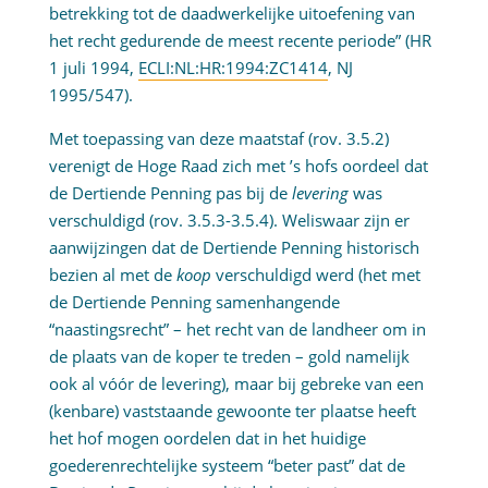
betrekking tot de daadwerkelijke uitoefening van
het recht gedurende de meest recente periode” (HR
1 juli 1994,
ECLI:NL:HR:1994:ZC1414
, NJ
1995/547).
Met toepassing van deze maatstaf (rov. 3.5.2)
verenigt de Hoge Raad zich met ’s hofs oordeel dat
de Dertiende Penning pas bij de
levering
was
verschuldigd (rov. 3.5.3-3.5.4). Weliswaar zijn er
aanwijzingen dat de Dertiende Penning historisch
bezien al met de
koop
verschuldigd werd (het met
de Dertiende Penning samenhangende
“naastingsrecht” – het recht van de landheer om in
de plaats van de koper te treden – gold namelijk
ook al vóór de levering), maar bij gebreke van een
(kenbare) vaststaande gewoonte ter plaatse heeft
het hof mogen oordelen dat in het huidige
goederenrechtelijke systeem “beter past” dat de