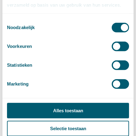
verzameld op basis van uw gebruik van hun services.
►
2026 (88)
augustus (1)
juli (7)
Toestemmingsselectie
juni (15)
Noodzakelijk
mei (7)
april (11)
Voorkeuren
maart (17)
februari (16)
januari (14)
Statistieken
►
2025 (153)
december (15)
november (15)
Marketing
oktober (15)
september (8)
augustus (6)
juli (14)
Alles toestaan
juni (13)
mei (13)
Selectie toestaan
april (15)