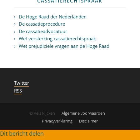
CASSATIERECHTSPRAAK
De Hoge Raad der Nederlanden
De cassatieprocedure
De cassatieadvocatuur
Wet versterking cassatierechtspraak
Wet prejudiciële vragen aan de Hoge Raad
Twitter
RSS
© Pels Rijcken
Algemene voorwaarden
Privacyverklaring
Disclaimer