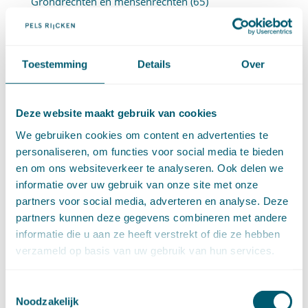
Grondrechten en mensenrechten
(65)
Hoge Raad Algemeen
(63)
Huurrecht
(88)
Huwelijksvermogensrecht
(71)
Toestemming
Details
Over
Insolventierecht
(210)
Intellectuele-eigendomsrecht
(120)
Internationaal privaatrecht
(89)
Deze website maakt gebruik van cookies
Internationaal publiekrecht
(25)
Kooprecht
(15)
We gebruiken cookies om content en advertenties te
Mededingingsrecht
(26)
personaliseren, om functies voor social media te bieden
Omgevingsrecht
(1)
en om ons websiteverkeer te analyseren. Ook delen we
Ondernemingsrecht
(104)
informatie over uw gebruik van onze site met onze
Onteigeningsrecht
(72)
partners voor social media, adverteren en analyse. Deze
Overheidsrecht
(183)
partners kunnen deze gegevens combineren met andere
Pensioenrecht
(27)
informatie die u aan ze heeft verstrekt of die ze hebben
Personen- en familierecht
(220)
verzameld op basis van uw gebruik van hun services.
Prejudiciële uitspraken HvJEU
(28)
Prejudiciële vragen Hoge Raad
(153)
Toestemmingsselectie
Privacy -AVG
(5)
Noodzakelijk