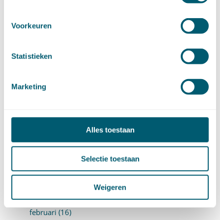
Proces- en beslagrecht
(906)
Strafrecht
(12)
Verbintenissenrecht
(323)
Voorkeuren
Vermogensrecht algemeen
(94)
Vervoersrecht
(28)
Statistieken
Verzekeringsrecht
(85)
Wetgeving cassatierechtspraak
(14)
Wvggz – Wzd (Wet Bopz oud)
(139)
Marketing
ARCHIEF
Alles toestaan
►
2026 (88)
augustus (1)
juli (7)
Selectie toestaan
juni (15)
mei (7)
Weigeren
april (11)
maart (17)
februari (16)