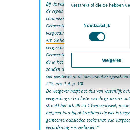
Bij de vaststelling van de verordening(en) 
verstrekt of die ze hebben v
de regels in acht worden genomen die zijn n
commissieleden (Stb. 1994, 244), welke alge
Toestemmingsselectie
Gemeentewet. Dit besluit voorziet in maxi
Noodzakelijk
vergoedingen.
Art. 99 lid 1 Gemeentewet
behelst een verbo
vergoedingen of tegemoetkomingen ontvange
Gemeentewet. Dit verbod vormt het logische s
Weigeren
de in het Rechtspositiebesluit raads- en c
zouden die maxima immers kunnen worden o
Gemeentewet in de parlementaire geschieden
238, nrs. 1-4, p. 10).
De wetgever heeft het dus van wezenlijk b
vergoedingen ten laste van de gemeente ont
strookt het art. 99 lid 1 Gemeentewet, med
hetgeen hun bij of krachtens de wet is toege
gemeenteraadsleden toekennen van vergoedin
verordening – is verboden.”