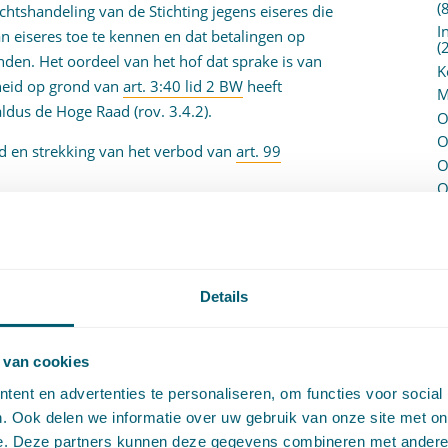
(
chtshandeling van de Stichting jegens eiseres die
I
 eiseres toe te kennen en dat betalingen op
(
den. Het oordeel van het hof dat sprake is van
K
heid op grond van
art. 3:40 lid 2 BW
heeft
M
aldus de Hoge Raad (rov. 3.4.2).
O
O
d en strekking van het verbod van
art. 99
O
O
P
P
 2 Gemeentewet
ontvangen gemeenteraadsleden een
(
n vergoeding voor hun werkzaamheden en een
P
eling van de wetgever heeft deze vergoeding het
H
Details
de inkomsten en voor gemaakte kosten of bijzondere
P
R
ezoldiging, zoals het geval is bij de bezoldiging van
P
is is in dit verband erop gewezen dat het
 van cookies
P
uld naast een functie in het maatschappelijk
ent en advertenties te personaliseren, om functies voor social
S
aatschap is niet wenselijk geacht. (Kamerstukken II,
. Ook delen we informatie over uw gebruik van onze site met on
V
e. Deze partners kunnen deze gegevens combineren met andere i
V