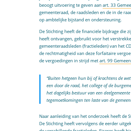
beoogt uitvoering te geven aan
art. 33 Geme
gemeenteraad, de raadsleden en de in de ra
op ambtelijke bijstand en ondersteuning.
De Stichting heeft de financiële bijdrage die
heeft ontvangen, gebruikt voor het verstrekk
gemeenteraadsleden (fractieleden) van het 
de rechtmatigheid van deze forfaitaire vergo
de vergoedingen in strijd met
art. 99 Gemeen
“Buiten hetgeen hun bij of krachtens de we
een door de raad, het college of de burgem
het dagelijks bestuur van een deelgemeente
tegemoetkomingen ten laste van de gemeent
Naar aanleiding van het onderzoek heeft de S
De Stichting heeft vervolgens de eerder uitge
de verschillende fractieleden. Eiseres heeft hi