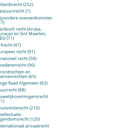
rbeidsrecht
(252)
estuursrecht
(1)
ijzondere overeenkomsten
47)
aribisch recht (Aruba,
uraçao en Sint Maarten,
ES)
(71)
rfrecht
(47)
uropees recht
(91)
inancieel recht
(58)
oederenrecht
(96)
rondrechten en
ensenrechten
(65)
oge Raad Algemeen
(63)
uurrecht
(88)
uwelijksvermogensrecht
71)
nsolventierecht
(210)
ntellectuele-
igendomsrecht
(120)
nternationaal privaatrecht