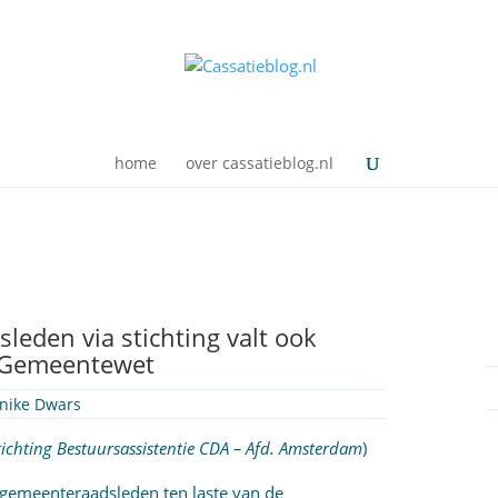
home
over cassatieblog.nl
eden via stichting valt ook
1 Gemeentewet
nike Dwars
tichting Bestuursassistentie CDA – Afd. Amsterdam
)
gemeenteraadsleden ten laste van de