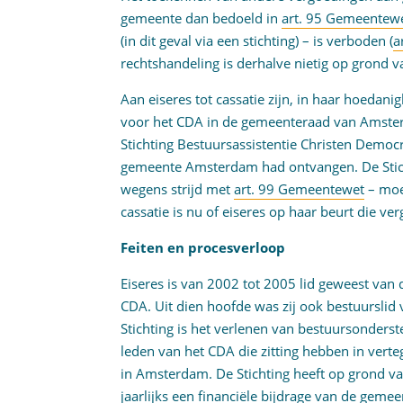
gemeente dan bedoeld in
art. 95 Gemeentew
(in dit geval via een stichting) – is verboden (
a
rechtshandeling is derhalve nietig op grond 
Aan eiseres tot cassatie zijn, in haar hoedani
voor het CDA in de gemeenteraad van Amste
Stichting Bestuursassistentie Christen Democr
gemeente Amsterdam had ontvangen. De Stich
wegens strijd met
art. 99 Gemeentewet
– moe
cassatie is nu of eiseres op haar beurt die v
Feiten en procesverloop
Eiseres is van 2002 tot 2005 lid geweest v
CDA. Uit dien hoofde was zij ook bestuurslid v
Stichting is het verlenen van bestuursonders
leden van het CDA die zitting hebben in ver
in Amsterdam. De Stichting heeft op grond va
jaarlijks een financiële bijdrage van de ge