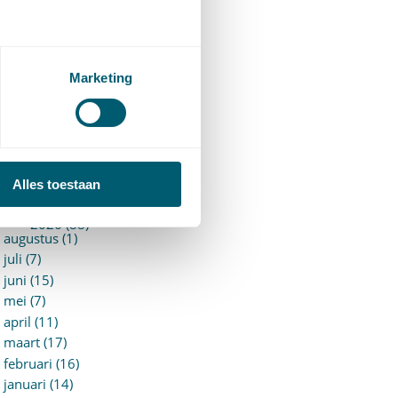
94)
ervoersrecht
(28)
erzekeringsrecht
(85)
etgeving
Marketing
assatierechtspraak
(14)
vggz – Wzd (Wet Bopz
ud)
(139)
ARCHIEF
Alles toestaan
►
2026 (88)
augustus (1)
juli (7)
juni (15)
mei (7)
april (11)
maart (17)
februari (16)
januari (14)