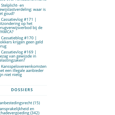
Stelplicht- en
ewijslastverdeling: waar is
et goud?
Cassatievlog #171 |
itzondering op het
erugverwijsverbod bij de
AMCA?
Cassatieblog #170 |
okkers krijgen geen geld
erug
Cassatievlog #169 |
ezag van gewijsde in
elastingzaken?
Kansspelovereenkomsten
et een illegale aanbieder
ijn niet nietig
DOSSIERS
anbestedingsrecht
(15)
ansprakelijkheid en
chadevergoeding
(342)