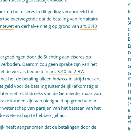
A
B
k en hof eiseres in dit geding veroordeeld tot
B
artoe overwegende dat de betaling van forfaitaire
(
entewet
en derhalve nietig op grond van
art. 3:40
C
C
B
E
E
 vergoedingen door de Stichting aan eiseres op
F
verboden. Daarom zou geen sprake zijn van het
G
met de wet als bedoeld in
art. 3:40 lid 2 BW
.
G
m
het hof de betaling alleen
indirect
in strijd met
art.
H
t geld voor de betaling (uiteindelijk) afkomstig is
H
chter niet rechtstreeks van de Gemeente, maar van
H
prake kunnen zijn van nietigheid op grond van
art.
(
er wetenschap van partijen van het bestaan van het
I
t die wetenschap te hebben gehad.
I
e
lijk heeft aangenomen dat de betalingen door de
I