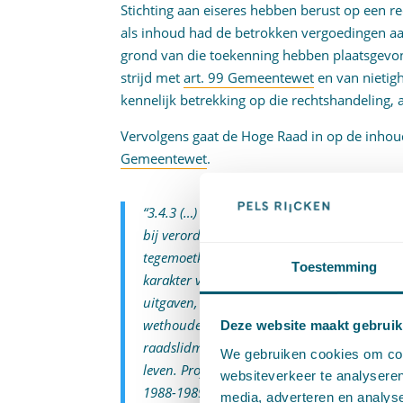
Stichting aan eiseres hebben berust op een re
als inhoud had de betrokken vergoedingen aan
grond van die toekenning hebben plaatsgevon
strijd met
art. 99 Gemeentewet
en van nietig
kennelijk betrekking op die rechtshandeling, 
Vervolgens gaat de Hoge Raad in op de inhou
Gemeentewet
.
“3.4.3 (…) Op grond van
art. 95 leden 1 en
bij verordening van de raad vast te stelle
tegemoetkoming in de kosten. Naar de bedo
Toestemming
karakter van een vergoeding wegens gederf
uitgaven, en dus niet het karakter van een b
wethouders. In de parlementaire geschieden
Deze website maakt gebruik
raadslidmaatschap moet kunnen worden verv
We gebruiken cookies om cont
leven. Professionalisering van het raadslidm
websiteverkeer te analyseren
1988-1989, 19 403, nr. 10, p. 65 en 176.)
media, adverteren en analys