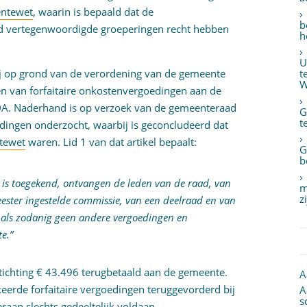
entewet
, waarin is bepaald dat de
b
ad vertegenwoordigde groeperingen recht hebben
h
U
 zij op grond van de verordening van de gemeente
t
W
en van forfaitaire onkostenvergoedingen aan de
CDA. Naderhand is op verzoek van de gemeenteraad
G
t
edingen onderzocht, waarbij is geconcludeerd dat
tewet
waren. Lid 1 van dat artikel bepaalt:
G
b
t is toegekend, ontvangen de leden van de raad, van
m
z
eester ingestelde commissie, van een deelraad en van
 als zodanig geen andere vergoedingen en
e.”
tichting € 43.496 terugbetaald aan de gemeente.
A
keerde forfaitaire vergoedingen teruggevorderd bij
A
s
eraan slechts gedeeltelijk voldaan.