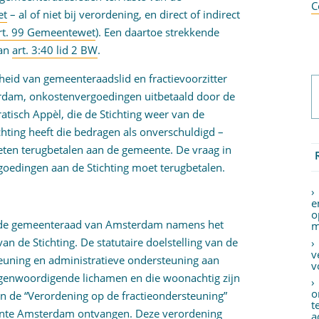
C
et
– al of niet bij verordening, en direct of indirect
rt. 99 Gemeentewet
). Een daartoe strekkende
van
art. 3:40 lid 2 BW
.
gheid van gemeenteraadslid en fractievoorzitter
rdam, onkostenvergoedingen uitbetaald door de
atisch Appèl, die de Stichting weer van de
ting heeft die bedragen als onverschuldigd –
ten terugbetalen aan de gemeente. De vraag in
ergoedingen aan de Stichting moet terugbetalen.
e
o
an de gemeenteraad van Amsterdam namens het
m
an de Stichting. De statutaire doelstelling van de
v
teuning en administratieve ondersteuning aan
v
tegenwoordigende lichamen en die woonachtig zijn
o
n de “Verordening op de fractieondersteuning”
t
meente Amsterdam ontvangen. Deze verordening
a