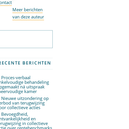
ontact
Meer berichten
van deze auteur
Abonneer op
nieuwsbrief
RECENTE BERICHTEN
Proces-verbaal
nkelvoudige behandeling
pgemaakt ná uitspraak
eervoudige kamer
Nieuwe uitzondering op
erbod van terugwijzing
oor collectieve acties
Bevoegdheid,
ntvankelijkheid en
erugwijzing in collectieve
ctie over rentebenchmarks