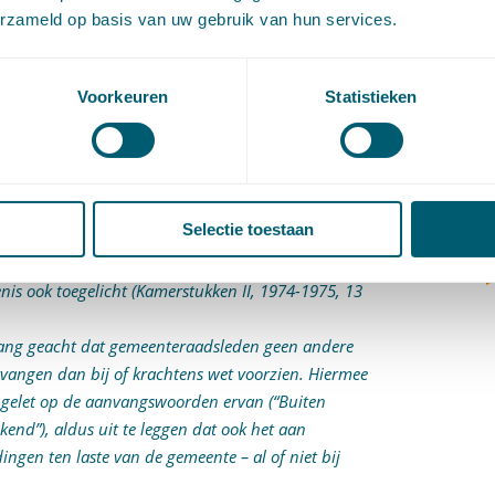
bedoeld in art. 95 leden 1 en 2 Gemeentewet moeten
(
erzameld op basis van uw gebruik van hun services.
eergelegd in het Rechtspositiebesluit raads- en
V
V
mene maatregel van bestuur berust op art. 95 lid 4
W
ma voor de aan gemeenteraadsleden toe te kennen
Voorkeuren
Statistieken
c
W
d dat raadsleden ten laste van de gemeente andere
o
n dan bedoeld in art. 95 leden 1 en 2
luitstuk op het stelsel van art. 95 leden 1 en 2 en
Selectie toestaan
ommissieleden geregelde maxima. Zonder dat verbod
ntgaan. Aldus is het verbod van art. 99
is ook toegelicht (Kamerstukken II, 1974-1975, 13
elang geacht dat gemeenteraadsleden geen andere
vangen dan bij of krachtens wet voorzien. Hiermee
e gelet op de aanvangswoorden ervan (“Buiten
kend”), aldus uit te leggen dat ook het aan
gen ten laste van de gemeente – al of niet bij