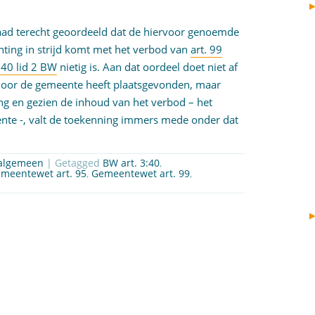
Raad terecht geoordeeld dat de hiervoor genoemde
hting in strijd komt met het verbod van
art. 99
3:40 lid 2 BW
nietig is. Aan dat oordeel doet niet af
 door de gemeente heeft plaatsgevonden, maar
ng en gezien de inhoud van het verbod – het
eente -, valt de toekenning immers mede onder dat
algemeen
| Getagged
BW art. 3:40
,
meentewet art. 95
,
Gemeentewet art. 99
,