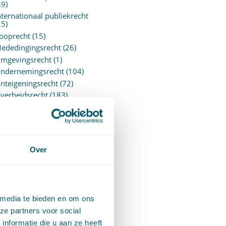
89)
nternationaal publiekrecht
25)
ooprecht
(15)
ededingingsrecht
(26)
mgevingsrecht
(1)
ndernemingsrecht
(104)
nteigeningsrecht
(72)
verheidsrecht
(183)
ensioenrecht
(27)
ersonen- en familierecht
220)
rejudiciële uitspraken
vJEU
(28)
Over
rejudiciële vragen Hoge
aad
(153)
rivacy -AVG
(5)
roces- en beslagrecht
(906)
 media te bieden en om ons
trafrecht
(12)
ze partners voor social
erbintenissenrecht
(323)
nformatie die u aan ze heeft
ermogensrecht algemeen