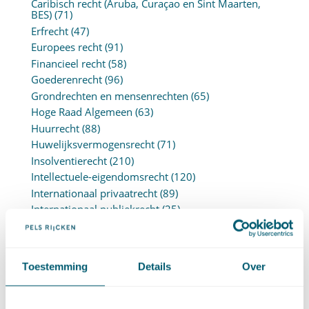
Caribisch recht (Aruba, Curaçao en Sint Maarten,
BES)
(71)
Erfrecht
(47)
Europees recht
(91)
Financieel recht
(58)
Goederenrecht
(96)
Grondrechten en mensenrechten
(65)
Hoge Raad Algemeen
(63)
Huurrecht
(88)
Huwelijksvermogensrecht
(71)
Insolventierecht
(210)
Intellectuele-eigendomsrecht
(120)
Internationaal privaatrecht
(89)
Internationaal publiekrecht
(25)
Kooprecht
(15)
Mededingingsrecht
(26)
Omgevingsrecht
(1)
Toestemming
Details
Over
Ondernemingsrecht
(104)
Onteigeningsrecht
(72)
Overheidsrecht
(183)