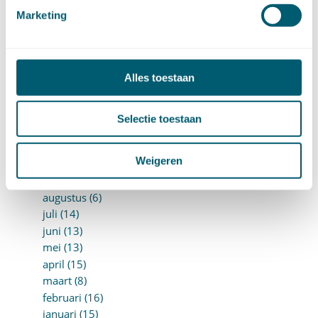
juli (7)
Marketing
juni (15)
mei (7)
april (11)
maart (17)
Alles toestaan
februari (16)
januari (14)
►
2025 (153)
Selectie toestaan
december (15)
november (15)
Weigeren
oktober (15)
september (8)
augustus (6)
juli (14)
juni (13)
mei (13)
april (15)
maart (8)
februari (16)
januari (15)