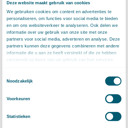
Deze website maakt gebruik van cookies
Pensioenrecht
(27)
We gebruiken cookies om content en advertenties te
Personen- en familierecht
(220)
personaliseren, om functies voor social media te bieden
Prejudiciële uitspraken HvJEU
(28)
en om ons websiteverkeer te analyseren. Ook delen we
Prejudiciële vragen Hoge Raad
(153)
informatie over uw gebruik van onze site met onze
Privacy -AVG
(5)
Proces- en beslagrecht
(906)
partners voor social media, adverteren en analyse. Deze
Strafrecht
(12)
partners kunnen deze gegevens combineren met andere
Verbintenissenrecht
(323)
informatie die u aan ze heeft verstrekt of die ze hebben
Vermogensrecht algemeen
(94)
verzameld op basis van uw gebruik van hun services.
Vervoersrecht
(28)
Verzekeringsrecht
(85)
Toestemmingsselectie
Wetgeving cassatierechtspraak
(14)
Noodzakelijk
Wvggz – Wzd (Wet Bopz oud)
(139)
Voorkeuren
ARCHIEF
Statistieken
►
2026 (88)
augustus (1)