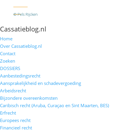
Twitter
RSS
© Pels Rijcken
Algemene voorwaarden
Privacyverklaring
Disclaimer
Cassatieblog.nl
Home
Over Cassatieblog.nl
Contact
Zoeken
DOSSIERS
Aanbestedingsrecht
Aansprakelijkheid en schadevergoeding
Arbeidsrecht
Bijzondere overeenkomsten
Caribisch recht (Aruba, Curaçao en Sint Maarten, BES)
Erfrecht
Europees recht
Financieel recht