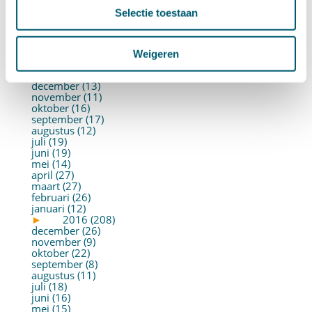
juni (21)
Selectie toestaan
mei (19)
april (22)
maart (10)
februari (14)
Weigeren
januari (30)
►
2017 (213)
december (13)
november (11)
oktober (16)
september (17)
augustus (12)
juli (19)
juni (19)
mei (14)
april (27)
maart (27)
februari (26)
januari (12)
►
2016 (208)
december (26)
november (9)
oktober (22)
september (8)
augustus (11)
juli (18)
juni (16)
mei (15)