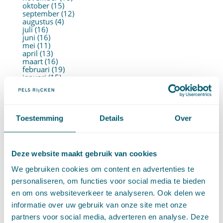
oktober (15)
september (12)
augustus (4)
juli (16)
juni (16)
mei (11)
april (13)
maart (16)
februari (19)
januari (15)
►
2021 (123)
december (15)
november (9)
oktober (13)
september (4)
Toestemming
Details
Over
augustus (7)
juli (4)
juni (14)
mei (6)
Deze website maakt gebruik van cookies
april (11)
maart (14)
We gebruiken cookies om content en advertenties te
februari (11)
januari (15)
personaliseren, om functies voor social media te bieden
►
2020 (154)
en om ons websiteverkeer te analyseren. Ook delen we
december (6)
november (14)
informatie over uw gebruik van onze site met onze
oktober (14)
partners voor social media, adverteren en analyse. Deze
september (8)