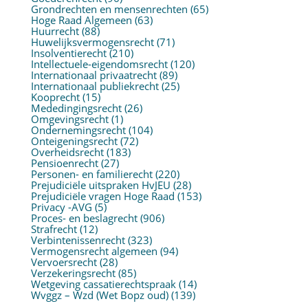
Grondrechten en mensenrechten
(65)
Hoge Raad Algemeen
(63)
Huurrecht
(88)
Huwelijksvermogensrecht
(71)
Insolventierecht
(210)
Intellectuele-eigendomsrecht
(120)
Internationaal privaatrecht
(89)
Internationaal publiekrecht
(25)
Kooprecht
(15)
Mededingingsrecht
(26)
Omgevingsrecht
(1)
Ondernemingsrecht
(104)
Onteigeningsrecht
(72)
Overheidsrecht
(183)
Pensioenrecht
(27)
Personen- en familierecht
(220)
Prejudiciële uitspraken HvJEU
(28)
Prejudiciële vragen Hoge Raad
(153)
Privacy -AVG
(5)
Proces- en beslagrecht
(906)
Strafrecht
(12)
Verbintenissenrecht
(323)
Vermogensrecht algemeen
(94)
Vervoersrecht
(28)
Verzekeringsrecht
(85)
Wetgeving cassatierechtspraak
(14)
Wvggz – Wzd (Wet Bopz oud)
(139)