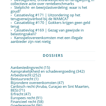
collectieve actie over rentebenchmarks
Stelplicht- en bewijslastverdeling: waar is het
goud?
Cassatievlog #171 | Uitzondering op het
terugverwijsverbod bij de WAMCA?
Cassatieblog #170 | Gokkers krijgen geen geld
terug
Cassatievlog #169 | Gezag van gewijsde in
belastingzaken?
Kansspelovereenkomsten met een illegale
aanbieder zijn niet nietig
DOSSIERS
Aanbestedingsrecht
(15)
Aansprakelijkheid en schadevergoeding
(342)
Arbeidsrecht
(252)
Bestuursrecht
(1)
Bijzondere overeenkomsten
(47)
Caribisch recht (Aruba, Curaçao en Sint Maarten,
BES)
(71)
Erfrecht
(47)
Europees recht
(91)
Financieel recht
(58)
Goederenrecht
(96)