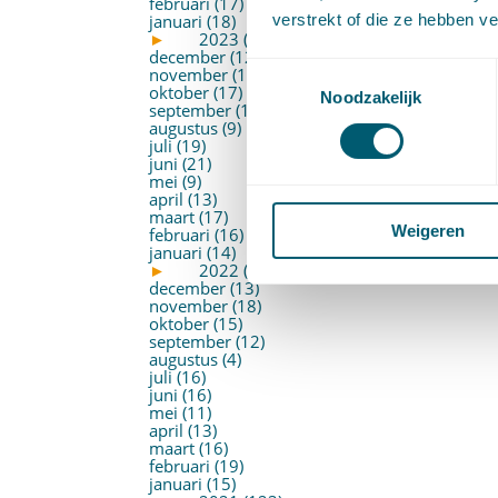
februari (17)
verstrekt of die ze hebben v
januari (18)
►
2023 (177)
december (12)
Toestemmingsselectie
november (16)
oktober (17)
Noodzakelijk
september (14)
augustus (9)
juli (19)
juni (21)
mei (9)
april (13)
maart (17)
Weigeren
februari (16)
januari (14)
►
2022 (168)
december (13)
november (18)
oktober (15)
september (12)
augustus (4)
juli (16)
juni (16)
mei (11)
april (13)
maart (16)
februari (19)
januari (15)