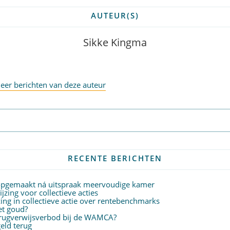
AUTEUR(S)
Sikke Kingma
eer berichten van deze auteur
Abonneer op nieuwsbrief
RECENTE BERICHTEN
 opgemaakt ná uitspraak meervoudige kamer
zing voor collectieve acties
ing in collectieve actie over rentebenchmarks
het goud?
terugverwijsverbod bij de WAMCA?
eld terug