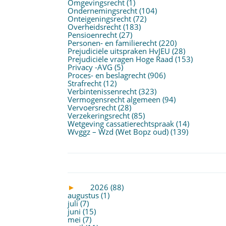
Omgevingsrecht
(1)
Ondernemingsrecht
(104)
Onteigeningsrecht
(72)
Overheidsrecht
(183)
Pensioenrecht
(27)
Personen- en familierecht
(220)
Prejudiciële uitspraken HvJEU
(28)
Prejudiciële vragen Hoge Raad
(153)
Privacy -AVG
(5)
Proces- en beslagrecht
(906)
Strafrecht
(12)
Verbintenissenrecht
(323)
Vermogensrecht algemeen
(94)
Vervoersrecht
(28)
Verzekeringsrecht
(85)
Wetgeving cassatierechtspraak
(14)
Wvggz – Wzd (Wet Bopz oud)
(139)
►
2026 (88)
augustus (1)
juli (7)
juni (15)
mei (7)