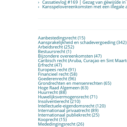
Cassatievlog #169 | Gezag van gewijsde in
Kansspelovereenkomsten met een illegale aa
Aanbestedingsrecht
(15)
Aansprakelijkheid en schadevergoeding
(342)
Arbeidsrecht
(252)
Bestuursrecht
(1)
Bijzondere overeenkomsten
(47)
Caribisch recht (Aruba, Curaçao en Sint Maart
Erfrecht
(47)
Europees recht
(91)
Financieel recht
(58)
Goederenrecht
(96)
Grondrechten en mensenrechten
(65)
Hoge Raad Algemeen
(63)
Huurrecht
(88)
Huwelijksvermogensrecht
(71)
Insolventierecht
(210)
Intellectuele-eigendomsrecht
(120)
Internationaal privaatrecht
(89)
Internationaal publiekrecht
(25)
Kooprecht
(15)
Mededingingsrecht
(26)