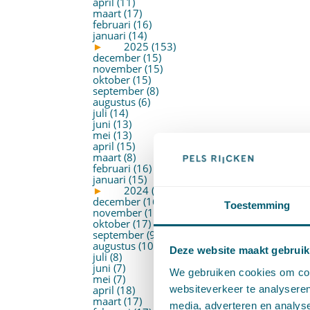
april (11)
maart (17)
februari (16)
januari (14)
►
2025 (153)
december (15)
november (15)
oktober (15)
september (8)
augustus (6)
juli (14)
juni (13)
mei (13)
april (15)
maart (8)
februari (16)
januari (15)
►
2024 (161)
december (16)
Toestemming
november (17)
oktober (17)
september (9)
augustus (10)
Deze website maakt gebruik
juli (8)
juni (7)
We gebruiken cookies om cont
mei (7)
websiteverkeer te analyseren
april (18)
maart (17)
media, adverteren en analys