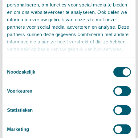
Privacy -AVG
(5)
personaliseren, om functies voor social media te bieden
Proces- en beslagrecht
(906)
en om ons websiteverkeer te analyseren. Ook delen we
Strafrecht
(12)
informatie over uw gebruik van onze site met onze
Verbintenissenrecht
(323)
partners voor social media, adverteren en analyse. Deze
Vermogensrecht algemeen
(94)
partners kunnen deze gegevens combineren met andere
Vervoersrecht
(28)
informatie die u aan ze heeft verstrekt of die ze hebben
Verzekeringsrecht
(85)
verzameld op basis van uw gebruik van hun services.
Wetgeving cassatierechtspraak
(14)
Wvggz – Wzd (Wet Bopz oud)
(139)
Toestemmingsselectie
Noodzakelijk
ARCHIEF
Voorkeuren
►
2026 (88)
augustus (1)
juli (7)
Statistieken
juni (15)
mei (7)
Marketing
april (11)
maart (17)