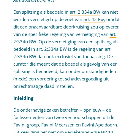
Apeldoorn/Favini RE
)
Een splitsing als bedoeld in
art. 2:334a BW
kan niet
worden vernietigd op de voet van
art. 42 Fw
, omdat
dit een onaanvaardbare doorkruising zou opleveren
van de specifieke regeling van vernietiging van
art.
2:334u BW
. Op de vernietiging van een splitsing als
bedoeld in art. 2:334a BW is de regeling van art.
2:334u BW dan ook exclusief van toepassing. De
curator die meent dat de boedel als gevolg van een
splitsing is benadeeld, kan onder omstandigheden
(mede) een vordering tot schadevergoeding uit
onrechtmatige daad instellen.
Inleiding
De onderhavige zaken betreffen – opnieuw – de
faillissementen van twee vennootschappen uit de
Favini-groep, Favini Meerssen en Favini Apeldoorn.
Dit keer ging het niet om verrekening – zie HR 14