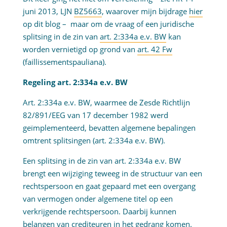
juni 2013, LJN
BZ5663
, waarover mijn bijdrage
hier
op dit blog – maar om de vraag of een juridische
splitsing in de zin van
art. 2:334a e.v. BW
kan
worden vernietigd op grond van
art. 42 Fw
(faillissementspauliana).
Regeling art. 2:334a e.v. BW
Art. 2:334a e.v. BW, waarmee de Zesde Richtlijn
82/891/EEG van 17 december 1982 werd
geïmplementeerd, bevatten algemene bepalingen
omtrent splitsingen (art. 2:334a e.v. BW).
Een splitsing in de zin van art. 2:334a e.v. BW
brengt een wijziging teweeg in de structuur van een
rechtspersoon en gaat gepaard met een overgang
van vermogen onder algemene titel op een
verkrijgende rechtspersoon. Daarbij kunnen
belangen van crediteuren in het gedrang komen.