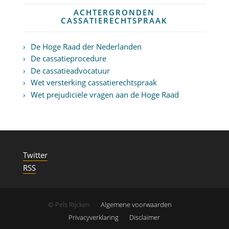
ACHTERGRONDEN
CASSATIERECHTSPRAAK
De Hoge Raad der Nederlanden
De cassatieprocedure
De cassatieadvocatuur
Wet versterking cassatierechtspraak
Wet prejudiciële vragen aan de Hoge Raad
Twitter
RSS
© Pels Rijcken
Algemene voorwaarden
Privacyverklaring
Disclaimer