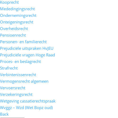
Kooprecht
Mededingingsrecht
Ondernemingsrecht
Onteigeningsrecht
Overheidsrecht
Pensioenrecht
Personen- en familierecht
Prejudiciële uitspraken HvJEU
Prejudiciële vragen Hoge Raad
Proces- en beslagrecht
Strafrecht
Verbintenissenrecht
Vermogensrecht algemeen
Vervoersrecht
Verzekeringsrecht
Wetgeving cassatierechtspraak
Wvggz – Wzd (Wet Bopz oud)
Back