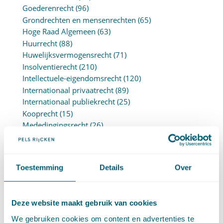
Goederenrecht
(96)
Grondrechten en mensenrechten
(65)
Hoge Raad Algemeen
(63)
Huurrecht
(88)
Huwelijksvermogensrecht
(71)
Insolventierecht
(210)
Intellectuele-eigendomsrecht
(120)
Internationaal privaatrecht
(89)
Internationaal publiekrecht
(25)
Kooprecht
(15)
Mededingingsrecht
(26)
Omgevingsrecht
(1)
Ondernemingsrecht
(104)
Onteigeningsrecht
(72)
Toestemming
Details
Over
Overheidsrecht
(183)
Pensioenrecht
(27)
Personen- en familierecht
(220)
Deze website maakt gebruik van cookies
Prejudiciële uitspraken HvJEU
(28)
Prejudiciële vragen Hoge Raad
(153)
We gebruiken cookies om content en advertenties te