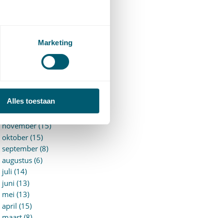
►
2026 (88)
augustus (1)
juli (7)
juni (15)
Marketing
mei (7)
april (11)
maart (17)
februari (16)
januari (14)
Alles toestaan
►
2025 (153)
december (15)
november (15)
oktober (15)
september (8)
augustus (6)
juli (14)
juni (13)
mei (13)
april (15)
maart (8)