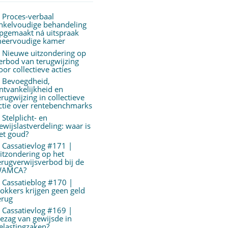
Proces-verbaal
nkelvoudige behandeling
pgemaakt ná uitspraak
eervoudige kamer
Nieuwe uitzondering op
erbod van terugwijzing
oor collectieve acties
Bevoegdheid,
ntvankelijkheid en
erugwijzing in collectieve
ctie over rentebenchmarks
Stelplicht- en
ewijslastverdeling: waar is
et goud?
Cassatievlog #171 |
itzondering op het
erugverwijsverbod bij de
AMCA?
Cassatieblog #170 |
okkers krijgen geen geld
erug
Cassatievlog #169 |
ezag van gewijsde in
elastingzaken?