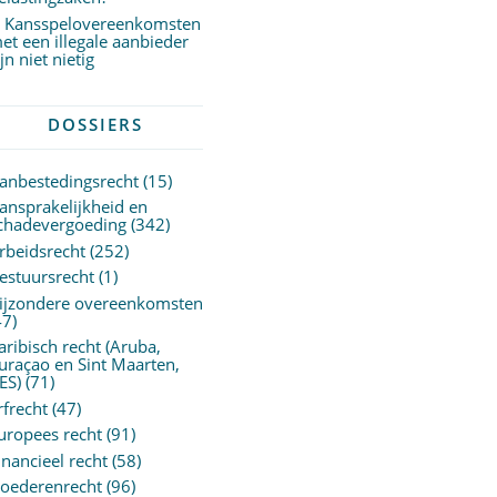
Kansspelovereenkomsten
et een illegale aanbieder
ijn niet nietig
DOSSIERS
anbestedingsrecht
(15)
ansprakelijkheid en
chadevergoeding
(342)
rbeidsrecht
(252)
estuursrecht
(1)
ijzondere overeenkomsten
47)
aribisch recht (Aruba,
uraçao en Sint Maarten,
ES)
(71)
rfrecht
(47)
uropees recht
(91)
inancieel recht
(58)
oederenrecht
(96)