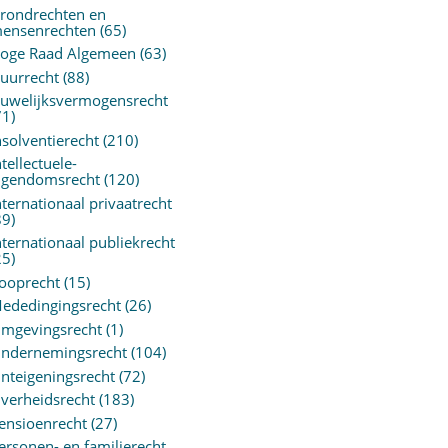
rondrechten en
ensenrechten
(65)
oge Raad Algemeen
(63)
uurrecht
(88)
uwelijksvermogensrecht
71)
nsolventierecht
(210)
ntellectuele-
igendomsrecht
(120)
nternationaal privaatrecht
89)
nternationaal publiekrecht
25)
ooprecht
(15)
ededingingsrecht
(26)
mgevingsrecht
(1)
ndernemingsrecht
(104)
nteigeningsrecht
(72)
verheidsrecht
(183)
ensioenrecht
(27)
ersonen- en familierecht