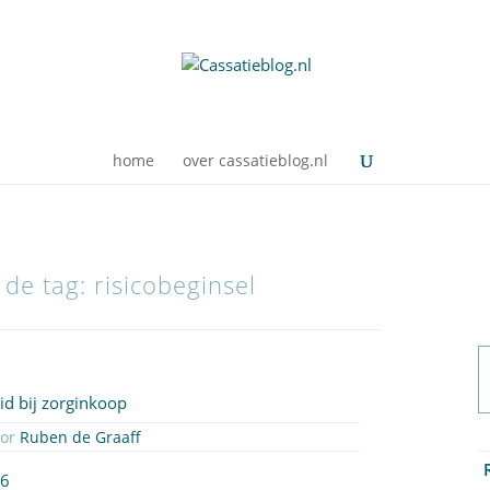
home
over cassatieblog.nl
 de tag: risicobeginsel
d bij zorginkoop
oor
Ruben de Graaff
56