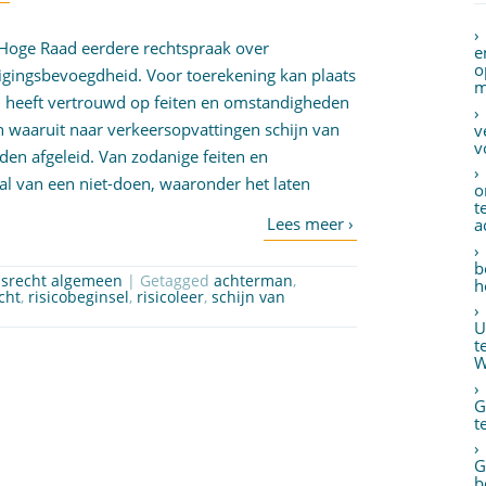
 Hoge Raad eerdere rechtspraak over
e
o
igingsbevoegdheid. Voor toerekening kan plaats
m
gd heeft vertrouwd op feiten en omstandigheden
 waaruit naar verkeersopvattingen schijn van
v
v
n afgeleid. Van zodanige feiten en
l van een niet-doen, waaronder het laten
o
t
a
b
srecht algemeen
| Getagged
achterman
,
h
cht
,
risicobeginsel
,
risicoleer
,
schijn van
U
t
W
G
t
G
b