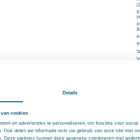
(
P
H
P
R
P
P
S
V
V
(
V
V
W
Details
c
W
o
 van cookies
ent en advertenties te personaliseren, om functies voor social
. Ook delen we informatie over uw gebruik van onze site met on
e. Deze partners kunnen deze gegevens combineren met andere i