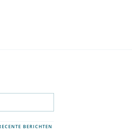
Abonneer op
nieuwsbrief
RECENTE BERICHTEN