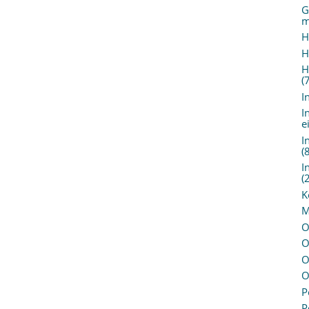
G
m
H
H
H
(
I
I
e
I
(
I
(
K
M
O
O
O
O
P
P