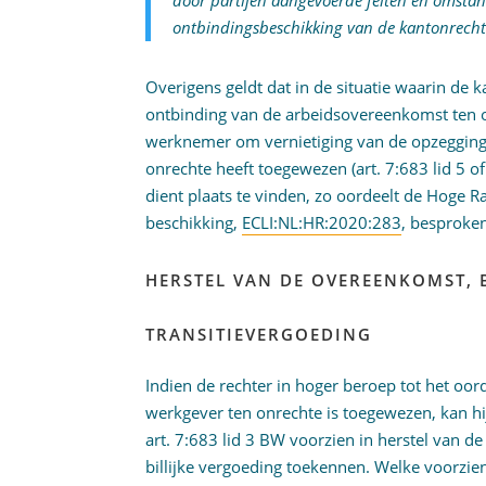
door partijen aangevoerde feiten en omsta
ontbindingsbeschikking van de kantonrecht
Overigens geldt dat in de situatie waarin de
ontbinding van de arbeidsovereenkomst ten o
werknemer om vernietiging van de opzegging
onrechte heeft toegewezen (art. 7:683 lid 5 o
dient plaats te vinden, zo oordeelt de Hoge 
beschikking,
ECLI:NL:HR:2020:283
, besproke
HERSTEL VAN DE OVEREENKOMST, B
TRANSITIEVERGOEDING
Indien de rechter in hoger beroep tot het oo
werkgever ten onrechte is toegewezen, kan h
art. 7:683 lid 3 BW voorzien in herstel van
billijke vergoeding toekennen. Welke voorzie