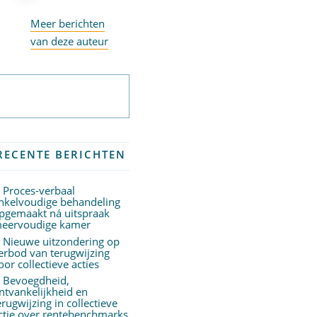
Meer berichten
van deze auteur
Abonneer op
nieuwsbrief
RECENTE BERICHTEN
Proces-verbaal
nkelvoudige behandeling
pgemaakt ná uitspraak
eervoudige kamer
Nieuwe uitzondering op
erbod van terugwijzing
oor collectieve acties
Bevoegdheid,
ntvankelijkheid en
erugwijzing in collectieve
ctie over rentebenchmarks