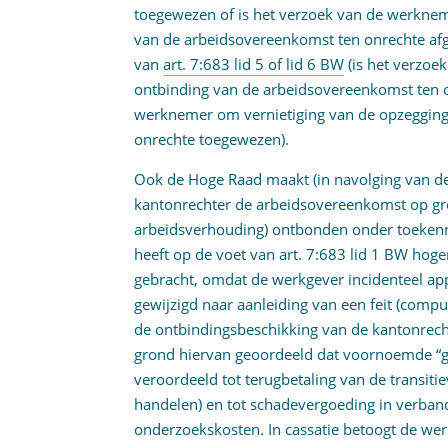
toegewezen of is het verzoek van de werknem
van de arbeidsovereenkomst ten onrechte afge
van
art. 7:683 lid 5 of lid 6 BW
(is het verzo
ontbinding van de arbeidsovereenkomst ten o
werknemer om vernietiging van de opzegging
onrechte toegewezen).
Ook de Hoge Raad maakt (in navolging van de 
kantonrechter de arbeidsovereenkomst op g
arbeidsverhouding) ontbonden onder toekenn
heeft op de voet van art. 7:683 lid 1 BW hoge
gebracht, omdat de werkgever incidenteel appel
gewijzigd naar aanleiding van een feit (com
de ontbindingsbeschikking van de kantonrech
grond hiervan geoordeeld dat voornoemde “g
veroordeeld tot terugbetaling van de transiti
handelen) en tot schadevergoeding in verba
onderzoekskosten. In cassatie betoogt de wer