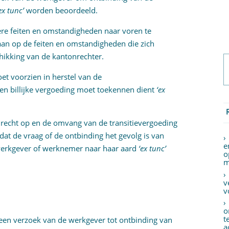
ex tunc’
worden beoordeeld.
ndere feiten en omstandigheden naar voren te
aan op de feiten en omstandigheden die zich
ikking van de kantonrechter.
oet voorzien in herstel van de
n billijke vergoeding moet toekennen dient
‘ex
t recht op en de omvang van de transitievergoeding
 dat de vraag of de ontbinding het gevolg is van
e
 werkgever of werknemer naar haar aard
‘ex tunc’
o
m
v
v
o
t
 een verzoek van de werkgever tot ontbinding van
a