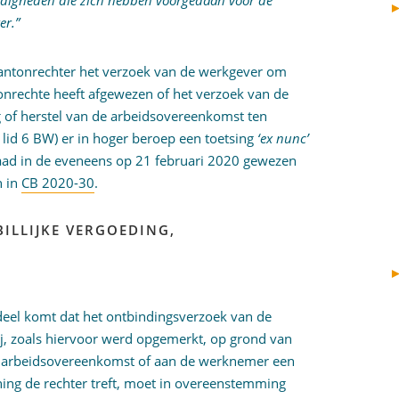
ndigheden die zich hebben voorgedaan vóór de
er.”
 kantonrechter het verzoek van de werkgever om
nrechte heeft afgewezen of het verzoek van de
 of herstel van de arbeidsovereenkomst ten
f lid 6 BW) er in hoger beroep een toetsing
‘ex nunc’
Raad in de eveneens op 21 februari 2020 gewezen
n in
CB 2020-30
.
ILLIJKE VERGOEDING,
rdeel komt dat het ontbindingsverzoek van de
ij, zoals hiervoor werd opgemerkt, op grond van
 de arbeidsovereenkomst of aan de werknemer een
ning de rechter treft, moet in overeenstemming