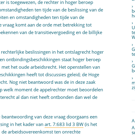
r is toegewezen, de rechter in hoger beroep
omstandigheden ten tijde van de beslissing van de
b
h
eiten en omstandigheden ten tijde van de
de vraag komt aan de orde met betrekking tot
U
ekennen van de transitievergoeding en de billijke
t
W
G
rechterlijke beslissingen in het ontslagrecht hoger
t
gen ontbindingsbeschikkingen staat hoger beroep
G
il met het oude arbeidsrecht. Het openstellen van
b
schikkingen heeft tot discussies geleid; de Hoge
echt. Nog niet beantwoord was de in deze zaak
m
z
op welk moment de appelrechter moet beoordelen
terecht al dan niet heeft ontbonden dan wel de
.
j de beantwoording van deze vraag doorgaans een
A
sing in het kader van
art. 7:683 lid 3 BW
(is het
A
 de arbeidsovereenkomst ten onrechte
s