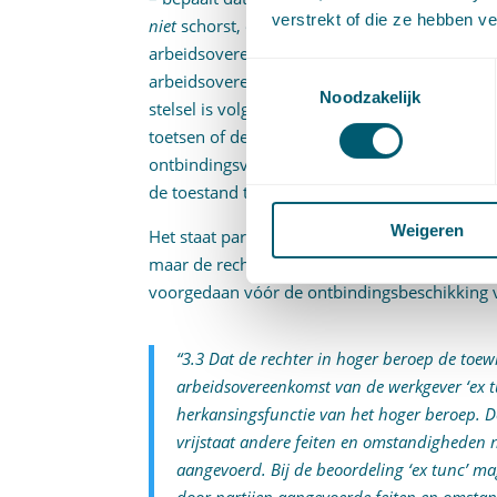
verstrekt of die ze hebben v
niet
schorst, en uit (ii) art. 7:683 lid 3 BW, w
arbeidsovereenkomst niet met terugwerkende
Toestemmingsselectie
arbeidsovereenkomst slechts kan herstellen o
Noodzakelijk
stelsel is volgens de Hoge Raad niet verenigb
toetsen of de arbeidsovereenkomst ten onrec
ontbindingsverzoek terecht is toegewezen m
de toestand ten tijde van de beslissing van d
Weigeren
Het staat partijen in hoger beroep vrij ander
maar de rechter mag slechts acht slaan op d
voorgedaan vóór de ontbindingsbeschikking 
“3.3 Dat de rechter in hoger beroep de toew
arbeidsovereenkomst van de werkgever
‘ex 
herkansingsfunctie van het hoger beroep. D
vrijstaat andere feiten en omstandigheden n
aangevoerd. Bij de beoordeling
‘ex tunc’
mag