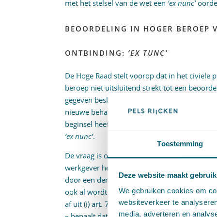
met het stelsel van de wet een
‘ex nunc’
oorde
BEOORDELING IN HOGER BEROEP V
ONTBINDING:
‘EX TUNC’
De Hoge Raad stelt voorop dat in het civiele 
beroep niet uitsluitend strekt tot een beoorde
gegeven beslissing, maar, binnen de grenzen v
nieuwe behandeling en beslissing van de zaak.
beginsel heeft te oordelen naar de toestand zoa
‘ex nunc’
.
Toestemming
De vraag is of dit uitgangspunt ook geldt als
werkgever heeft toegewezen. Volgens de Hoge
Deze website maakt gebruik
door een dergelijke beschikking daadwerkeli
We gebruiken cookies om cont
ook al wordt tegen deze beschikking hoger be
websiteverkeer te analyseren
af uit (i) art. 7:683 lid 1 BW, dat – in afwijki
media, adverteren en analys
– bepaalt dat het hoger beroep de tenuitvoer