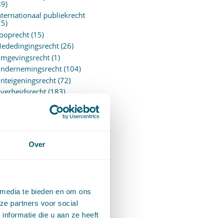
89)
nternationaal publiekrecht
25)
ooprecht
(15)
ededingingsrecht
(26)
mgevingsrecht
(1)
ndernemingsrecht
(104)
nteigeningsrecht
(72)
verheidsrecht
(183)
ensioenrecht
(27)
ersonen- en familierecht
220)
rejudiciële uitspraken
vJEU
(28)
Over
rejudiciële vragen Hoge
aad
(153)
rivacy -AVG
(5)
roces- en beslagrecht
(906)
 media te bieden en om ons
trafrecht
(12)
ze partners voor social
erbintenissenrecht
(323)
nformatie die u aan ze heeft
ermogensrecht algemeen