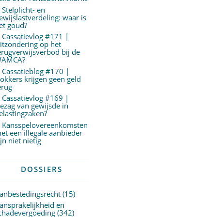
Stelplicht- en
ewijslastverdeling: waar is
et goud?
Cassatievlog #171 |
itzondering op het
erugverwijsverbod bij de
AMCA?
Cassatieblog #170 |
okkers krijgen geen geld
erug
Cassatievlog #169 |
ezag van gewijsde in
elastingzaken?
Kansspelovereenkomsten
et een illegale aanbieder
ijn niet nietig
DOSSIERS
anbestedingsrecht
(15)
ansprakelijkheid en
chadevergoeding
(342)