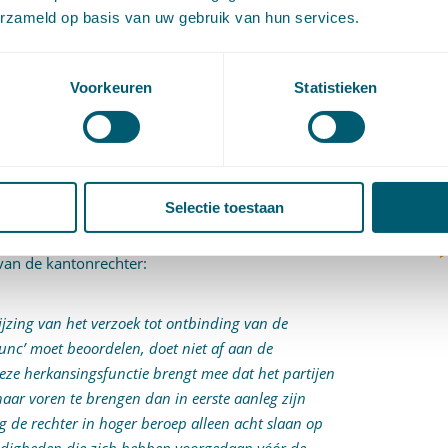
(
erzameld op basis van uw gebruik van hun services.
aaruit volgt dat de rechter in hoger beroep de
V
 kracht kan vernietigen, maar de
V
f een billijke vergoeding kan toekennen. Met dit
W
Voorkeuren
Statistieken
aar dat de rechter in hoger beroep
‘ex nunc’
zou
c
hte is ontbonden. De vraag of een
W
o
oet in hoger beroep dus worden beoordeeld naar
e kantonrechter:
‘ex tunc’
.
Selectie toestaan
e feiten en omstandigheden naar voren te brengen,
e feiten en omstandigheden die zich hebben
van de kantonrechter:
ijzing van het verzoek tot ontbinding van de
tunc’
moet beoordelen, doet niet af aan de
eze herkansingsfunctie brengt mee dat het partijen
aar voren te brengen dan in eerste aanleg zijn
 de rechter in hoger beroep alleen acht slaan op