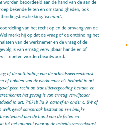
echt worden beoordeeld aan de hand van de aan de
 beroep bekende feiten en omstandigheden, ook
ntbindingsbeschikking:
‘ex nunc’
.
beoordeling van het recht op en de omvang van de
 Wel merkt hij op dat de vraag of de ontbinding het
f nalaten van de werknemer en de vraag of de
volg is van ernstig verwijtbaar handelen of
unc’
moeten worden beantwoord:
raag of de ontbinding van de arbeidsovereenkomst
len of nalaten van de werknemer als bedoeld in art.
geval geen recht op transitievergoeding bestaat, en
reenkomst het gevolg is van ernstig verwijtbaar
doeld in art. 7:671b lid 9, aanhef en onder c, BW of
n welk geval aanspraak bestaat op een billijke
beantwoord aan de hand van de feiten en
an tot het moment waarop de arbeidsovereenkomst