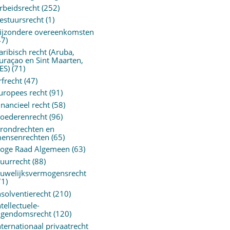
rbeidsrecht
(252)
estuursrecht
(1)
ijzondere overeenkomsten
47)
aribisch recht (Aruba,
uraçao en Sint Maarten,
ES)
(71)
rfrecht
(47)
uropees recht
(91)
inancieel recht
(58)
oederenrecht
(96)
rondrechten en
ensenrechten
(65)
oge Raad Algemeen
(63)
uurrecht
(88)
uwelijksvermogensrecht
71)
nsolventierecht
(210)
ntellectuele-
igendomsrecht
(120)
nternationaal privaatrecht