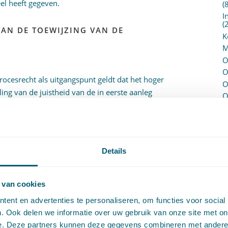
el heeft gegeven.
(
I
(
AN DE TOEWIJZING VAN DE
K
M
O
O
procesrecht als uitgangspunt geldt dat het hoger
O
ling van de juistheid van de in eerste aanleg
O
an de rechtsstrijd in hoger beroep, tot een
P
 Dit betekent dat de rechter in hoger beroep in
P
(
ls die zich voordoet ten tijde van zijn beslissing:
P
H
Details
P
 de kantonrechter het ontbindingsverzoek van de
R
 Raad is het de bedoeling van de wetgever dat
P
 van cookies
jk een einde komt aan de arbeidsovereenkomst,
P
ent en advertenties te personaliseren, om functies voor social
roep ingesteld. Deze bedoeling leidt de Hoge Raad
S
. Ook delen we informatie over uw gebruik van onze site met on
ng van de normale regels van het civiele procesrecht
V
e. Deze partners kunnen deze gegevens combineren met andere i
legging van de beschikking van de kantonrechter
V