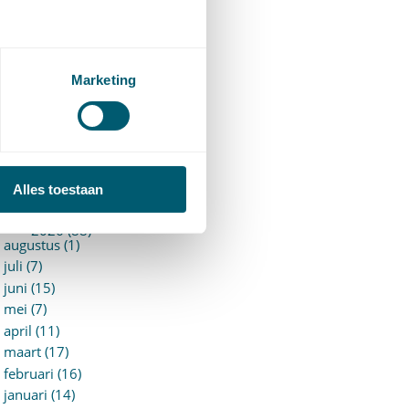
94)
ervoersrecht
(28)
erzekeringsrecht
(85)
etgeving
Marketing
assatierechtspraak
(14)
vggz – Wzd (Wet Bopz
ud)
(139)
ARCHIEF
Alles toestaan
►
2026 (88)
augustus (1)
juli (7)
juni (15)
mei (7)
april (11)
maart (17)
februari (16)
januari (14)