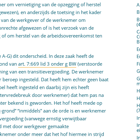
er om vernietiging van de opzegging of herstel
A
B
wezen), en anderzijds de toetsing in het kader
B
ek van de werkgever of de werknemer om
(
nrechte afgewezen of is het verzoek van de
C
 of om herstel van de arbeidsovereenkomst ten
C
B
E
A-G) dit onderscheid. In deze zaak heeft de
E
F
rond van
art. 7:669 lid 3 onder g BW
(verstoorde
G
ing van een transitievergoeding. De werknemer
G
r beroep ingesteld. Dat heeft hem echter geen baat
m
 heeft ingesteld en daarbij zijn eis heeft
H
putervredebreuk door werknemer) dat hem pas na
H
ter bekend is geworden. Het hof heeft mede op
H
(
-grond” “inmiddels” aan de orde is en werknemer
I
evergoeding (vanwege ernstig verwijtbaar
I
nd met door werkgever gemaakte
e
knemer onder meer dat het hof hiermee in strijd
I