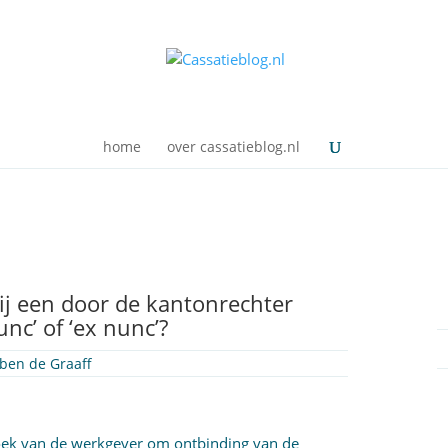
home
over cassatieblog.nl
ij een door de kantonrechter
nc’ of ‘ex nunc’?
ben de Graaff
rzoek van de werkgever om ontbinding van de