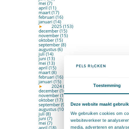
mei (7)
april (11)
maart (17)
februari (16)
januari (14)
►
2025 (153)
december (15)
november (15)
oktober (15)
september (8)
augustus (6)
juli (14)
juni (13)
mei (13)
april (15)
maart (8)
februari (16)
januari (15)
Toestemming
►
2024 (161)
december (16)
november (17)
oktober (17)
september (9)
Deze website maakt gebruik
augustus (10)
We gebruiken cookies om cont
juli (8)
juni (7)
websiteverkeer te analyseren
mei (7)
media, adverteren en analys
april (18)