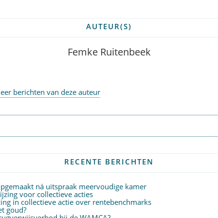
AUTEUR(S)
Femke Ruitenbeek
eer berichten van deze auteur
Abonneer op nieuwsbrief
RECENTE BERICHTEN
 opgemaakt ná uitspraak meervoudige kamer
zing voor collectieve acties
ing in collectieve actie over rentebenchmarks
het goud?
terugverwijsverbod bij de WAMCA?