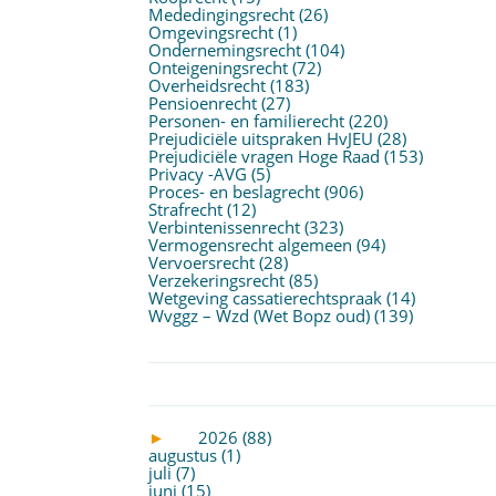
Mededingingsrecht
(26)
Omgevingsrecht
(1)
Ondernemingsrecht
(104)
Onteigeningsrecht
(72)
Overheidsrecht
(183)
Pensioenrecht
(27)
Personen- en familierecht
(220)
Prejudiciële uitspraken HvJEU
(28)
Prejudiciële vragen Hoge Raad
(153)
Privacy -AVG
(5)
Proces- en beslagrecht
(906)
Strafrecht
(12)
Verbintenissenrecht
(323)
Vermogensrecht algemeen
(94)
Vervoersrecht
(28)
Verzekeringsrecht
(85)
Wetgeving cassatierechtspraak
(14)
Wvggz – Wzd (Wet Bopz oud)
(139)
►
2026 (88)
augustus (1)
juli (7)
juni (15)