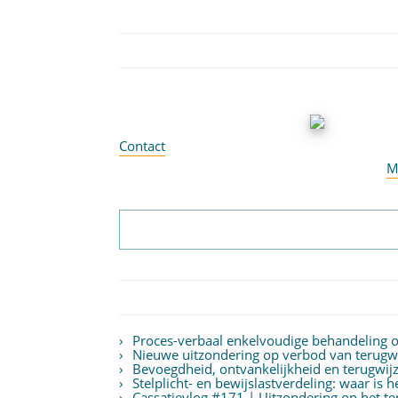
Contact
M
Proces-verbaal enkelvoudige behandeling
Nieuwe uitzondering op verbod van terugwij
Bevoegdheid, ontvankelijkheid en terugwijz
Stelplicht- en bewijslastverdeling: waar is 
Cassatievlog #171 | Uitzondering op het 