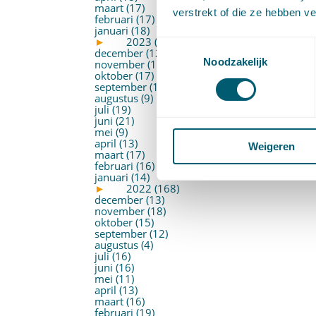
maart (17)
verstrekt of die ze hebben v
februari (17)
januari (18)
►
2023 (177)
Toestemmingsselectie
december (12)
Noodzakelijk
november (16)
oktober (17)
september (14)
augustus (9)
juli (19)
juni (21)
mei (9)
april (13)
Weigeren
maart (17)
februari (16)
januari (14)
►
2022 (168)
december (13)
november (18)
oktober (15)
september (12)
augustus (4)
juli (16)
juni (16)
mei (11)
april (13)
maart (16)
februari (19)