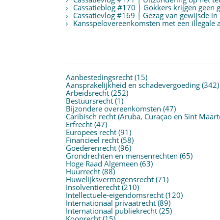
Cassatieblog #170 | Gokkers krijgen geen g
Cassatievlog #169 | Gezag van gewijsde in
Kansspelovereenkomsten met een illegale aa
Aanbestedingsrecht
(15)
Aansprakelijkheid en schadevergoeding
(342)
Arbeidsrecht
(252)
Bestuursrecht
(1)
Bijzondere overeenkomsten
(47)
Caribisch recht (Aruba, Curaçao en Sint Maart
Erfrecht
(47)
Europees recht
(91)
Financieel recht
(58)
Goederenrecht
(96)
Grondrechten en mensenrechten
(65)
Hoge Raad Algemeen
(63)
Huurrecht
(88)
Huwelijksvermogensrecht
(71)
Insolventierecht
(210)
Intellectuele-eigendomsrecht
(120)
Internationaal privaatrecht
(89)
Internationaal publiekrecht
(25)
Kooprecht
(15)